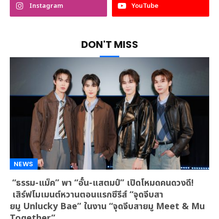
Instagram
YouTube
DON'T MISS
NEWS
“ธรรม-แม็ค” พา “อั๋น-แสตมป์” เปิดโหมดคนดวงดี!
เสิร์ฟโมเมนต์หวานตอนแรกซีรีส์ “จุดจีบสา
ยมู Unlucky Bae” ในงาน “จุดจีบสายมู Meet & Mu
Together”