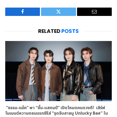
Facebook
Twitter
Email
RELATED
POSTS
“ธรรม-แม็ค” พา “อั๋น-แสตมป์” เปิดโหมดคนดวงดี! เสิร์ฟ
โมเมนต์หวานตอนแรกซีรีส์ “จุดจีบสายมู Unlucky Bae” ใน