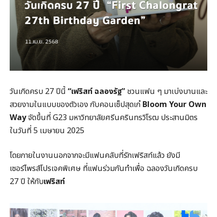
วันเกิดครบ 27 ปีนี้
“เฟริสท์ ฉลองรัฐ”
ชวนแฟน ๆ มาเบ่งบานและ
สวยงามในแบบของตัวเอง กับคอนเซ็ปสุดเก๋
Bloom Your Own
Way
จัดขึ้นที่ G23 มหาวิทยาลัยศรีนครินทรวิโรฒ ประสานมิตร
ในวันที่ 5 เมษายน 2025
โดยภายในงานนอกจากจะมีแฟนคลับที่รักเฟริสท์แล้ว ยังมี
เซอร์ไพรส์โปรเจคพิเศษ ที่แฟนร่วมกันทำเพื่อ ฉลองวันเกิดครบ
27 ปี ให้กับ
เฟริสท์