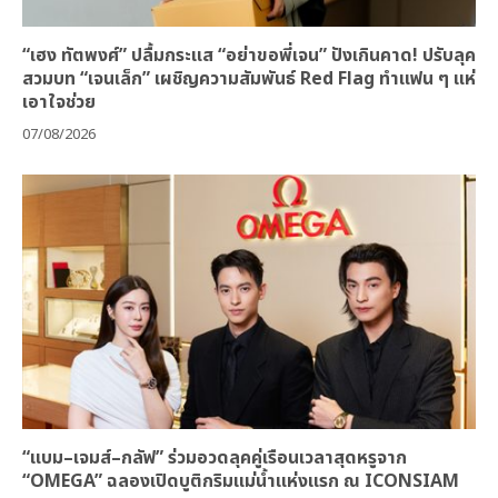
“เฮง ทัตพงศ์” ปลื้มกระแส “อย่าขอพี่เจน” ปังเกินคาด! ปรับลุค
สวมบท “เจนเล็ก” เผชิญความสัมพันธ์ Red Flag ทำแฟน ๆ แห่
เอาใจช่วย
07/08/2026
“แบม–เจมส์–กลัฟ” ร่วมอวดลุคคู่เรือนเวลาสุดหรูจาก
“OMEGA” ฉลองเปิดบูติกริมแม่น้ำแห่งแรก ณ ICONSIAM