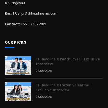
เชิงบวกสู่สังคม
Email Us:
pr@thheadline-inc.com
Contact:
+66 0 21072989
OUR PICKS
THHeadline X PeachLover | Exclusive
Interview
07/08/2026
THHeadline X Frozen Valentine |
Exclusive Interview
06/08/2026