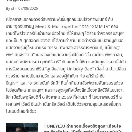
By
sl
07/08/2026
เปิดคลาสแรกคนดวงดีรับความฟินขั้นสุดกันแน่นโรงภาพยนตร์ กับ
งาน “จุดจีบสายมู Meet & Mu Together” จาก “GMMTV” คอน
เทนต์โพรไวเดอร์ชั้นนำของเมืองไทย ที่ให้แฟนๆ ได้ร่วมทำกิจกรรมสนุกๆ
และเป็น 5 สุดยอดคนดวงดี ที่ได้ถามคำถาม เปิดตำราจีบแบบสายมูกับนัก
แสดงวัยรุ่นคู่ใหม่มาแรง “ธรรม ทัพทอง สุวรรณระกานนท์, แม็ค ณัฐ
พัชร์ นิมจิรวัฒน์” และสองนักแสดงวัยรุ่นฝีมือดี “อั๋น ณภัทร พัชรชวลิต,
แสตมป์ พนัชษ์กรณ์ ฤกษ์ศิริอารี” กันอย่างใกล้ชิด และอินทุกอารมณ์ไปกับ
การรับชมตอนแรกซีรีส์ “จุดจีบสายมู Unlucky Bae” เมื่อคำสาป…เปลี่ยน
ดวงร้าย กลายเป็นความรัก และสองผู้กำกับฯ “โย อภิรักษ์ ชัย
ปัญหา” และ “อาร์ต อนันต์ รัศมี” ที่แท็กทีมมาเสิร์ฟความฟินครบรสด้วย
โชว์สุดพิเศษ เกมสนุกๆ และการพูดคุยถึงเบื้องลึกเบื้องหลังซีรีส์แบบเจาะ
ลึก เมื่อวันพฤหัสบดีที่ 6 สิงหาคม 2569 ที่ผ่านมา ที่ โรงภาพยนตร์ที่ 8
เอส เอฟ เวิลด์ ซีเนม่า เซ็นทรัลเวิลด์ เต็มไปด้วยความสุขและรอยยิ้มทุก
โมเมนต์เลยทีเดียว
TONEYLIU ถ่ายทอดเรื่องจริงสุดสะเทือนใจ