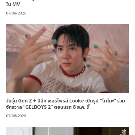
ใน MV
07/08/2026
วัยรุ่น Gen Z + ปีลึก เซอร์ไพรส์ Looke เปิดรูป “โทโมะ” ร่วม
จักรวาล “GELBOYS 2” ตอนแรก 8 ส.ค. นี้
07/08/2026