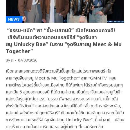
NEWS
“ธรรม-แม็ค” พา “อั๋น-แสตมป์” เปิดโหมดคนดวงดี!
เสิร์ฟโมเมนต์หวานตอนแรกซีรีส์ “จุดจีบสา
ยมู Unlucky Bae” ในงาน “จุดจีบสายมู Meet & Mu
Together”
By
sl
07/08/2026
เปิดคลาสแรกคนดวงดีรับความฟินขั้นสุดกันแน่นโรงภาพยนตร์ กับ
งาน “จุดจีบสายมู Meet & Mu Together” จาก “GMMTV” คอน
เทนต์โพรไวเดอร์ชั้นนำของเมืองไทย ที่ให้แฟนๆ ได้ร่วมทำกิจกรรมสนุกๆ
และเป็น 5 สุดยอดคนดวงดี ที่ได้ถามคำถาม เปิดตำราจีบแบบสายมูกับนัก
แสดงวัยรุ่นคู่ใหม่มาแรง “ธรรม ทัพทอง สุวรรณระกานนท์, แม็ค ณัฐ
พัชร์ นิมจิรวัฒน์” และสองนักแสดงวัยรุ่นฝีมือดี “อั๋น ณภัทร พัชรชวลิต,
แสตมป์ พนัชษ์กรณ์ ฤกษ์ศิริอารี” กันอย่างใกล้ชิด และอินทุกอารมณ์ไปกับ
การรับชมตอนแรกซีรีส์ “จุดจีบสายมู Unlucky Bae” เมื่อคำสาป…เปลี่ยน
ดวงร้าย กลายเป็นความรัก และสองผู้กำกับฯ “โย อภิรักษ์ ชัย