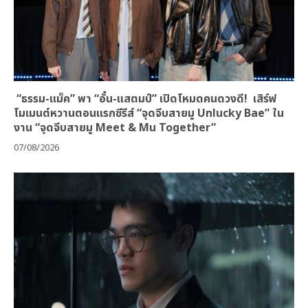
“ธรรม-แม็ค” พา “อั๋น-แสตมป์” เปิดโหมดคนดวงดี! เสิร์ฟ
โมเมนต์หวานตอนแรกซีรีส์ “จุดจีบสายมู Unlucky Bae” ใน
งาน “จุดจีบสายมู Meet & Mu Together”
07/08/2026