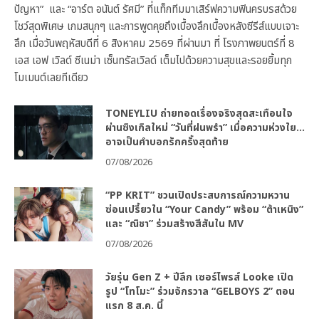
ปัญหา” และ “อาร์ต อนันต์ รัศมี” ที่แท็กทีมมาเสิร์ฟความฟินครบรสด้วย
โชว์สุดพิเศษ เกมสนุกๆ และการพูดคุยถึงเบื้องลึกเบื้องหลังซีรีส์แบบเจาะ
ลึก เมื่อวันพฤหัสบดีที่ 6 สิงหาคม 2569 ที่ผ่านมา ที่ โรงภาพยนตร์ที่ 8
เอส เอฟ เวิลด์ ซีเนม่า เซ็นทรัลเวิลด์ เต็มไปด้วยความสุขและรอยยิ้มทุก
โมเมนต์เลยทีเดียว
TONEYLIU ถ่ายทอดเรื่องจริงสุดสะเทือนใจ
ผ่านซิงเกิลใหม่ “วันที่ฝนพรำ” เมื่อความห่วงใย…
อาจเป็นคำบอกรักครั้งสุดท้าย
07/08/2026
“PP KRIT” ชวนเปิดประสบการณ์ความหวาน
ซ่อนเปรี้ยวใน “Your Candy” พร้อม “ต้าเหนิง”
และ “ณิชา” ร่วมสร้างสีสันใน MV
07/08/2026
วัยรุ่น Gen Z + ปีลึก เซอร์ไพรส์ Looke เปิด
รูป “โทโมะ” ร่วมจักรวาล “GELBOYS 2” ตอน
แรก 8 ส.ค. นี้