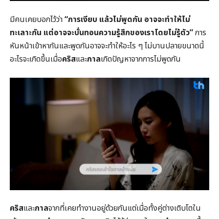
มีคนเคยบอกไว้ว่า
“การเงียบ แล้วไม่พูดกัน อาจจะทำให้ไม่
ทะเลาะกัน แต่อาจจะบั่นทอนความรู้สึกของเราโดยไม่รู้ตัว”
การ
หันหน้าเข้าหากันและพูดกันอาจจะทำให้อะไร ๆ ไม่บานปลายขนาดนี้
อะไรจะเกิดขึ้นเมื่อ
คริส
และ
กาล
เกิดปัญหาจากการไม่พูดกัน
คริส
และ
กาล
จากที่เคยทำงานอยู่ด้วยกันแต่เมื่อทั้งคู่ต่างเติบโตใน