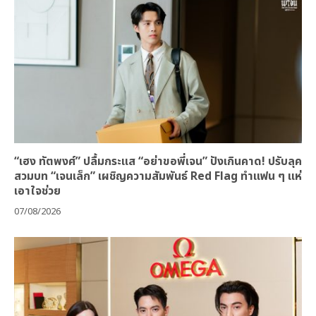
“เฮง ทัตพงศ์” ปลื้มกระแส “อย่าขอพี่เจน” ปังเกินคาด! ปรับลุค
สวมบท “เจนเล็ก” เผชิญความสัมพันธ์ Red Flag ทำแฟน ๆ แห่
เอาใจช่วย
07/08/2026