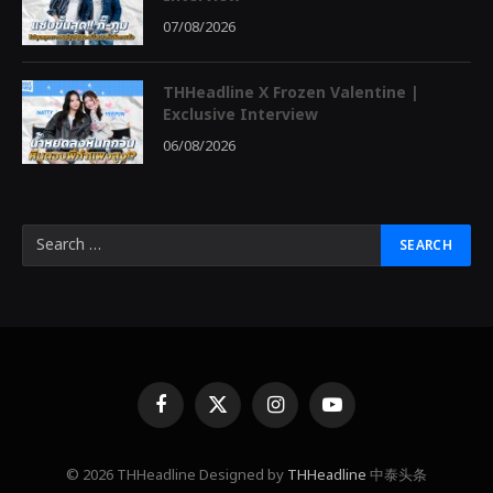
07/08/2026
THHeadline X Frozen Valentine |
Exclusive Interview
06/08/2026
Facebook
X
Instagram
YouTube
(Twitter)
© 2026 THHeadline Designed by
THHeadline
中泰头条