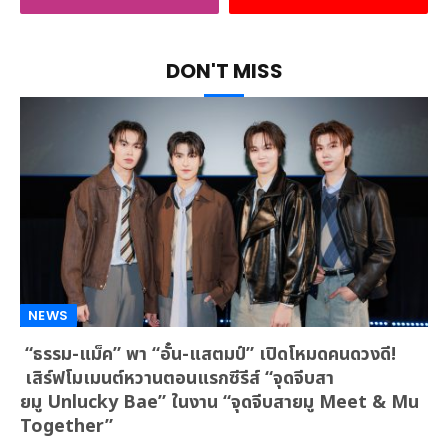
DON'T MISS
NEWS
“ธรรม-แม็ค” พา “อั๋น-แสตมป์” เปิดโหมดคนดวงดี!
เสิร์ฟโมเมนต์หวานตอนแรกซีรีส์ “จุดจีบสา
ยมู Unlucky Bae” ในงาน “จุดจีบสายมู Meet & Mu
Together”