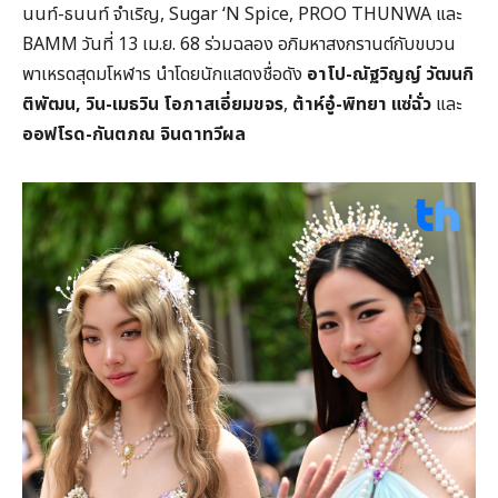
นนท์-ธนนท์ จำเริญ, Sugar ‘N Spice, PROO THUNWA และ
BAMM วันที่ 13 เม.ย. 68 ร่วมฉลอง อภิมหาสงกรานต์กับขบวน
พาเหรดสุดมโหฬาร นำโดยนักแสดงชื่อดัง
อาโป-ณัฐวิญญ์ วัฒนกิ
ติพัฒน, วิน-เมธวิน โอภาสเอี่ยมขจร
,
ต้าห์อู๋-พิทยา แซ่ฉั่ว
และ
ออฟโรด-กันตภณ จินดาทวีผล