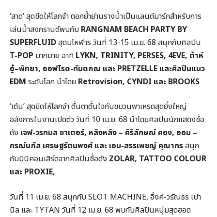
‘สาด’ สุดขีดให้โลกจำ ตอกย้ำย่านรางน้ำเป็นแลนด์มาร์กสำหรับการ
เล่นน้ำสงกรานต์พบกับ
RANGNAM BEACH PARTY BY
SUPERFLUID
สุดมโหฬาร วันที่ 13-15 เม.ย. 68 สนุกกับศิลปิน
T-POP
มากมาย อาทิ
LYKN, TRINITY, PERSES, 4EVE, ต้าห์
อู๋–พิทยา, ออฟโรด-กันตภณ และ PRETZELLE และศิลปินแนว
EDM
ระดับโลก นำโดย
Retrovision, CYNDI และ BROOKS
‘เต้น’ สุดขีดให้โลกจำ ตื่นตาตื่นใจกับขบวนพาเหรดสุดยิ่งใหญ่
อลังการในงานเปิดตัว วันที่ 10 เม.ย. 68 นำโดยศิลปินนักแสดงชื่อ
ดัง
เจฟ-วรกมล ซาเตอร์, หลิงหลิง – ศิริลักษณ์ คอง, ออม –
กรณ์นภัส เศรษฐรัตนพงศ์ และ เอม-สรรเพชญ์ คุณากร
สนุก
กับมินิคอนเสิร์ตจากศิลปินชื่อดัง
ZOLAR, TATTOO COLOUR
และ PROXIE,
วันที่ 11 เม.ย. 68 สนุกกับ SLOT MACHINE, อิ้งค์-วรัณธร เปา
นิล และ TYTAN วันที่ 12 เม.ย. 68 พบกับศิลปินหนุ่มสุดฮอต