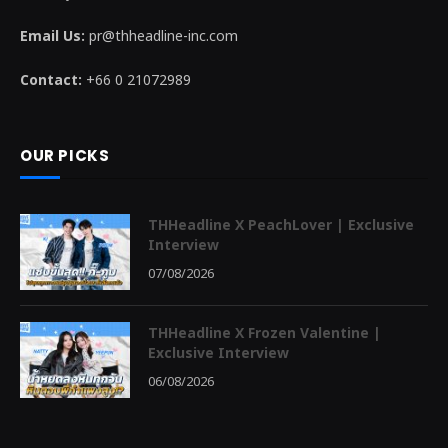
Email Us:
pr@thheadline-inc.com
Contact:
+66 0 21072989
OUR PICKS
THHeadline X PeachLover | Exclusive
Interview
07/08/2026
THHeadline X Frozen Valentine |
Exclusive Interview
06/08/2026