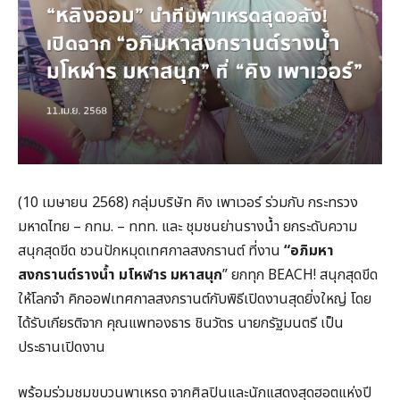
(10 เมษายน 2568) กลุ่มบริษัท คิง เพาเวอร์ ร่วมกับ กระทรวง
มหาดไทย – กทม. – ททท. และ ชุมชนย่านรางน้ำ ยกระดับความ
สนุกสุดขีด ชวนปักหมุดเทศกาลสงกรานต์ ที่งาน
“อภิมหา
สงกรานต์รางน้ำ มโหฬาร มหาสนุก
” ยกทุก BEACH! สนุกสุดขีด
ให้โลกจำ คิกออฟเทศกาลสงกรานต์กับพิธีเปิดงานสุดยิ่งใหญ่ โดย
ได้รับเกียรติจาก คุณแพทองธาร ชินวัตร นายกรัฐมนตรี เป็น
ประธานเปิดงาน
พร้อมร่วมชมขบวนพาเหรด จากศิลปินและนักแสดงสุดฮอตแห่งปี