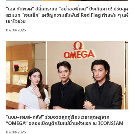
“เฮง ทัตพงศ์” ปลื้มกระแส “อย่าขอพี่เจน” ปังเกินคาด! ปรับลุค
สวมบท “เจนเล็ก” เผชิญความสัมพันธ์ Red Flag ทำแฟน ๆ แห่
เอาใจช่วย
07/08/2026
“แบม–เจมส์–กลัฟ” ร่วมอวดลุคคู่เรือนเวลาสุดหรูจาก
“OMEGA” ฉลองเปิดบูติกริมแม่น้ำแห่งแรก ณ ICONSIAM
07/08/2026