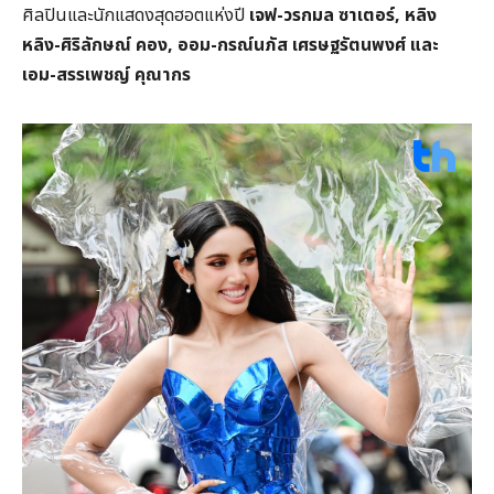
ศิลปินและนักแสดงสุดฮอตแห่งปี
เจฟ-วรกมล ซาเตอร์, หลิง
หลิง-ศิริลักษณ์ คอง, ออม-กรณ์นภัส เศรษฐรัตนพงศ์ และ
เอม-สรรเพชญ์ คุณากร