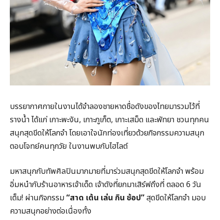
บรรยากาศภายในงานได้จำลองชายหาดชื่อดังของไทยมารวมไว้ที่
รางน้ำ ได้แก่ เกาะพะงัน, เกาะภูเก็ต, เกาะเสม็ด และพัทยา ชวนทุกคน
สนุกสุดขีดให้โลกจำ โดยเอาใจนักท่องเที่ยวด้วยกิจกรรมความสนุก
ตอบโจทย์คนทุกวัย ในงานพบกับไฮไลต์
มหาสนุกกับทัพศิลปินมากมายที่มาร่วมสนุกสุดขีดให้โลกจำ พร้อม
อิ่มหนำกับร้านอาหารเจ้าเด็ด เจ้าดังที่ยกมาเสิร์ฟถึงที่ ตลอด 6 วัน
เต็ม! ผ่านกิจกรรม
“สาด เต้น เล่น กิน ช้อป”
สุดขีดให้โลกจำ มอบ
ความสนุกอย่างต่อเนื่องทั้ง