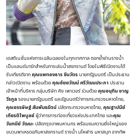
เดสติเนชั่นแห่งการเฉลิมฉลองในทุกเทศกาล ตอกย้ำย่านรางน้ำ
เป็นแลนด์มาร์กสำหรับการเล่นน้ำสงกรานต์ โดยในพิธีเปิดงานได้
รับเกียรติจาก
คุณแพทองธาร ชินวัตร
นายกรัฐมนตรี เป็นประธาน
กล่าวเปิดงาน พร้อมด้วย
คุณอัยยวัฒน์ ศรีวัฒนประภา
ประธาน
เจ้าหน้าที่บริหาร กลุ่มบริษัท คิง เพาเวอร์ ร่วมด้วย
คุณอนุทิน ชาญ
วีรกูล
รองนายกรัฐมนตรี และรัฐมนตรีว่าการกระทรวงมหาดไทย,
คุณอรรษิษฐ์ สัมพันธรัตน์
ปลัดกระทรวงมหาดไทย,
คุณฐาปนีย์
เกียรติไพบูลย์
ผู้ว่าการการท่องเที่ยวแห่งประเทศไทย และ
คุณ
วันทนีย์ วัฒนะ
ปลัดกรุงเทพมหานคร พร้อมชมความยิ่งใหญ่ของ
ขบวนพาเหรดอภิมหาสงกรานต์ รางน้ำ มโหฬาร มหาสนุก จากทัพ