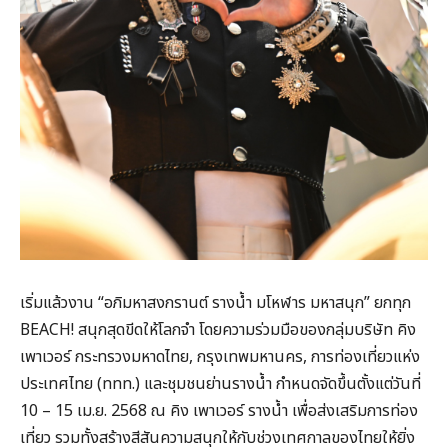
เริ่มแล้วงาน “อภิมหาสงกรานต์ รางน้ำ มโหฬาร มหาสนุก” ยกทุก
BEACH! สนุกสุดขีดให้โลกจำ โดยความร่วมมือของกลุ่มบริษัท คิง
เพาเวอร์ กระทรวงมหาดไทย, กรุงเทพมหานคร, การท่องเที่ยวแห่ง
ประเทศไทย (ททท.) และชุมชนย่านรางน้ำ กำหนดจัดขึ้นตั้งแต่วันที่
10 – 15 เม.ย. 2568 ณ คิง เพาเวอร์ รางน้ำ เพื่อส่งเสริมการท่อง
เที่ยว รวมทั้งสร้างสีสันความสนุกให้กับช่วงเทศกาลของไทยให้ยิ่ง