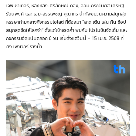
เจฟ-ซาเตอร์, หลิงหลิง-ศิริลักษณ์ คอง, ออม-กรณ์นภัส เศรษฐ
รัตนพงศ์ และ เอม-สรรเพชญ์ คุณากร นำทัพขบวนความสนุกสุด
หรรษาท่ามกลางกิจกรรมไฮไลต์ ที่ต้องมา “สาด เต้น เล่น กิน ช้อป
สนุกสุดขีดให้โลกจำ” ตั้งแต่เช้าจรดค่ำ พบกับ โปรโมชันจัดเต็ม และ
กิจกรรมอัดแน่นตลอด 6 วัน เริ่มตั้งแต่วันนี้ – 15 เม.ย. 2568 ที่
คิง เพาเวอร์ รางน้ำ