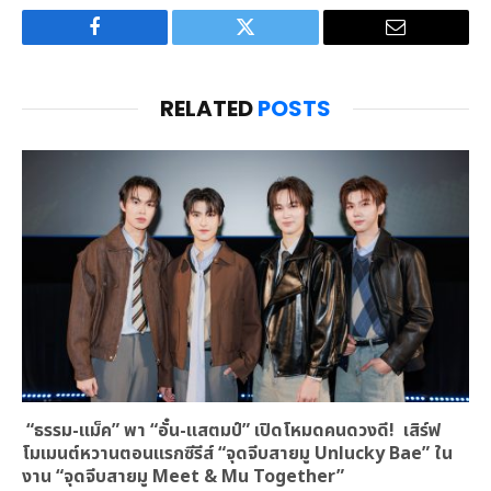
Facebook
Twitter
Email
RELATED
POSTS
“ธรรม-แม็ค” พา “อั๋น-แสตมป์” เปิดโหมดคนดวงดี! เสิร์ฟ
โมเมนต์หวานตอนแรกซีรีส์ “จุดจีบสายมู Unlucky Bae” ใน
งาน “จุดจีบสายมู Meet & Mu Together”