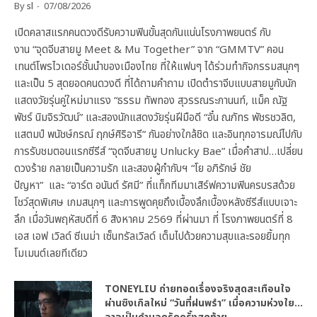
By
sl
07/08/2026
เปิดคลาสแรกคนดวงดีรับความฟินขั้นสุดกันแน่นโรงภาพยนตร์ กับ
งาน “จุดจีบสายมู Meet & Mu Together” จาก “GMMTV” คอน
เทนต์โพรไวเดอร์ชั้นนำของเมืองไทย ที่ให้แฟนๆ ได้ร่วมทำกิจกรรมสนุกๆ
และเป็น 5 สุดยอดคนดวงดี ที่ได้ถามคำถาม เปิดตำราจีบแบบสายมูกับนัก
แสดงวัยรุ่นคู่ใหม่มาแรง “ธรรม ทัพทอง สุวรรณระกานนท์, แม็ค ณัฐ
พัชร์ นิมจิรวัฒน์” และสองนักแสดงวัยรุ่นฝีมือดี “อั๋น ณภัทร พัชรชวลิต,
แสตมป์ พนัชษ์กรณ์ ฤกษ์ศิริอารี” กันอย่างใกล้ชิด และอินทุกอารมณ์ไปกับ
การรับชมตอนแรกซีรีส์ “จุดจีบสายมู Unlucky Bae” เมื่อคำสาป…เปลี่ยน
ดวงร้าย กลายเป็นความรัก และสองผู้กำกับฯ “โย อภิรักษ์ ชัย
ปัญหา” และ “อาร์ต อนันต์ รัศมี” ที่แท็กทีมมาเสิร์ฟความฟินครบรสด้วย
โชว์สุดพิเศษ เกมสนุกๆ และการพูดคุยถึงเบื้องลึกเบื้องหลังซีรีส์แบบเจาะ
ลึก เมื่อวันพฤหัสบดีที่ 6 สิงหาคม 2569 ที่ผ่านมา ที่ โรงภาพยนตร์ที่ 8
เอส เอฟ เวิลด์ ซีเนม่า เซ็นทรัลเวิลด์ เต็มไปด้วยความสุขและรอยยิ้มทุก
โมเมนต์เลยทีเดียว
TONEYLIU ถ่ายทอดเรื่องจริงสุดสะเทือนใจ
ผ่านซิงเกิลใหม่ “วันที่ฝนพรำ” เมื่อความห่วงใย…