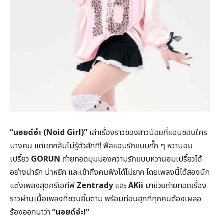
“
นอยด์อ่ะ (Noid Girl)
”
เล่าเรื่องราวของสาวน้อยที่แอบชอบใคร
บางคน แต่เขากลับไม่รู้ตัวสักที! ฟีลแอบรักแบบกั๊ก ๆ หวานอม
เปรี้ยว
GORUN
ถ่ายทอดมุมมองความรักแบบหวานอมเปรี้ยวได้
อย่างน่ารัก น่าหยิก และเข้าถึงคนฟังได้ไม่ยาก โดยเพลงนี้ได้สองนัก
แต่งเพลงสุดครีเอทีฟ
Zentrady
และ
AKii
มาช่วยถ่ายทอดเรื่อง
ราวผ่านเนื้อเพลงที่ชวนยิ้มตาม พร้อมท่อนฮุกที่ทุกคนต้องเผลอ
ร้องออกมาว่า
“นอยด์อ่ะ!”