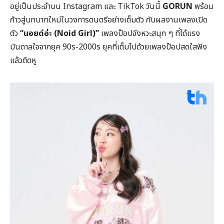
อยู่เป็นประจำบน Instagram และ TikTok วันนี้
GORUN
พร้อม
ก้าวสู่บทบาทใหม่ในวงการดนตรีอย่างเต็มตัว กับผลงานเพลงเปิด
ตัว
“นอยด์อ่ะ (
Noid Girl)
”
เพลงป๊อปจังหวะสนุก ๆ ที่ได้แรง
บันดาลใจจากยุค 90s-2000s ยุคที่เต็มไปด้วยเพลงป๊อปสดใสฟัง
แล้วติดหู