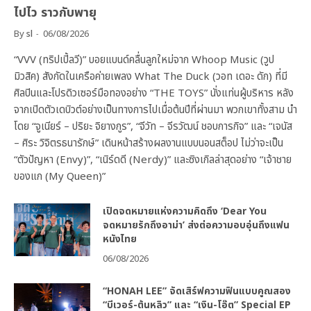
ไปไว ราวกับพายุ
By
sl
06/08/2026
“VVV (ทริปเปิ้ลวี)” บอยแบนด์คลื่นลูกใหม่จาก Whoop Music (วูป
มิวสิค) สังกัดในเครือค่ายเพลง What The Duck (วอท เดอะ ดัก) ที่มี
ศิลปินและโปรดิวเซอร์มือทองอย่าง “THE TOYS” นั่งแท่นผู้บริหาร หลัง
จากเปิดตัวเดบิวต์อย่างเป็นทางการไปเมื่อต้นปีที่ผ่านมา พวกเขาทั้งสาม นำ
โดย “จูเนียร์ – ปริยะ จิยางกูร”, “จีวัท – จีรวัฒน์ ชอบการกิจ” และ “เจนัส
– ศิระ วิจิตรธนารักษ์” เดินหน้าสร้างผลงานแบบนอนสต็อป ไม่ว่าจะเป็น
“ตัวปัญหา (Envy)”, “เนิร์ดดี (Nerdy)” และซิงเกิลล่าสุดอย่าง “เจ้าชาย
ของแก (My Queen)”
เปิดจดหมายแห่งความคิดถึง ‘Dear You
จดหมายรักถึงอาม่า’ ส่งต่อความอบอุ่นถึงแฟน
หนังไทย
06/08/2026
“HONAH LEE” จัดเสิร์ฟความฟินแบบคูณสอง
“บีเวอร์-ต้นหลิว” และ “เงิน-โอ๊ต” Special EP