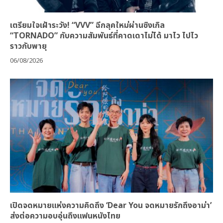
เตรียมใจเฝ้าระวัง! “VVV” ฉีกลุคใหม่ผ่านซิงเกิล
“TORNADO” กับความสัมพันธ์ที่คาดเดาไม่ได้ มาไว ไปไว
ราวกับพายุ
06/08/2026
เปิดจดหมายแห่งความคิดถึง ‘Dear You จดหมายรักถึงอาม่า’
ส่งต่อความอบอุ่นถึงแฟนหนังไทย