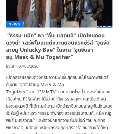
NEWS
“ธรรม-แม็ค” พา “อั๋น-แสตมป์” เปิดโหมดคน
ดวงดี! เสิร์ฟโมเมนต์หวานตอนแรกซีรีส์ “จุดจีบ
สายมู Unlucky Bae” ในงาน “จุดจีบสา
ยมู Meet & Mu Together”
By
sl
07/08/2026
เปิดคลาสแรกคนดวงดีรับความฟินขั้นสุดกันแน่นโรงภาพยนตร์
กับงาน “จุดจีบสายมู Meet & Mu
Together” จาก “GMMTV” คอนเทนต์โพรไวเดอร์ชั้นนำของ
เมืองไทย ที่ให้แฟนๆ ได้ร่วมทำกิจกรรมสนุกๆ และเป็น 5 สุด
ยอดคนดวงดี ที่ได้ถามคำถาม เปิดตำราจีบแบบสายมูกับนักแสดง
วัยรุ่นคู่ใหม่มาแรง “ธรรม ทัพทอง สุวรรณระกานนท์, แม็ค ณัฐ
พัชร์ นิมจิรวัฒน์” และสองนักแสดงวัยรุ่นฝีมือดี “อั๋น ณภัทร
พัชรชวลิต, แสตมป์ พนัชษ์กรณ์ ฤกษ์ศิริอารี” กันอย่างใกล้ชิด