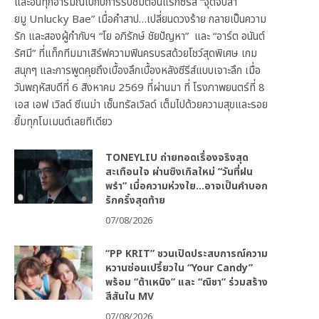
และอินทุกอารมณ์ไปกับการรับชมตอนแรกซีรีส์ “จุดจีบสา
ยมู Unlucky Bae” เมื่อคำสาป…เปลี่ยนดวงร้าย กลายเป็นความ
รัก และสองผู้กำกับฯ “โย อภิรักษ์ ชัยปัญหา” และ “อาร์ต อนันต์
รัศมี” ที่แท็กทีมมาเสิร์ฟความฟินครบรสด้วยโชว์สุดพิเศษ เกม
สนุกๆ และการพูดคุยถึงเบื้องลึกเบื้องหลังซีรีส์แบบเจาะลึก เมื่อ
วันพฤหัสบดีที่ 6 สิงหาคม 2569 ที่ผ่านมา ที่ โรงภาพยนตร์ที่ 8
เอส เอฟ เวิลด์ ซีเนม่า เซ็นทรัลเวิลด์ เต็มไปด้วยความสุขและรอย
ยิ้มทุกโมเมนต์เลยทีเดียว
TONEYLIU ถ่ายทอดเรื่องจริงสุด
สะเทือนใจ ผ่านซิงเกิลใหม่ “วันที่ฝน
พรำ” เมื่อความห่วงใย…อาจเป็นคำบอก
รักครั้งสุดท้าย
07/08/2026
“PP KRIT” ชวนเปิดประสบการณ์ความ
หวานซ่อนเปรี้ยวใน “Your Candy”
พร้อม “ต้าเหนิง” และ “ณิชา” ร่วมสร้าง
สีสันใน MV
07/08/2026