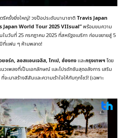
ครั้งยิ่งใหญ่! วงป๊อประดับนานาชาติ
Travis Japan
s Japan World Tour 2025 VIIsual”
พร้อมขนความ
นขึ้นในวันที่ 25 กรกฎาคม 2025 ที่สหรัฐอเมริกา ก่อนขยายสู่ 5
ีที่แฟน ๆ ห้ามพลาด!
ิวยอร์ก
,
ลอสแอนเจลิส
,
ไทเป
,
ฮ่องกง
และ
กรุงเทพฯ
โดย
แนวเพลงที่เป็นเอกลักษณ์ และโปรดักชันสุดอลังการ เสริม
ที่จะมาสร้างสีสันและความเร้าใจให้กับทุกโชว์! (เฉพาะ