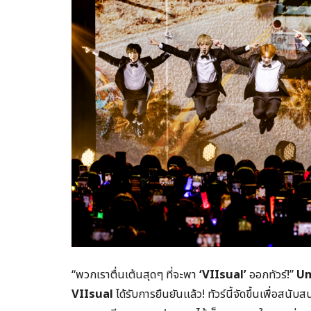
“พวกเราตื่นเต้นสุดๆ ที่จะพา
‘VIIsual’
ออกทัวร์!”
U
VIIsual
ได้รับการยืนยันแล้ว! ทัวร์นี้จัดขึ้นเพื่อสนับ