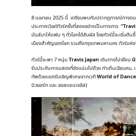
8 เมษายน 2025 นี้ เตรียมพบกับปรากฏการณ์ทางดนตรี
ประกาศเวิลด์ทัวร์ครั้งที่สองอย่างเป็นทางการ
“
Travi
มันส์มาให้แฟน ๆ ทั่วโลกได้สัมผัส โดยทัวร์นี้จะเริ่มต้
เมืองสำคัญของโลก รวมถึงกรุงเทพมหานคร ทัวร์แห่งป
ทัวร์นี้จะพา 7 หนุ่ม
Travis Japan
เดินทางไปเยือน
น
รับประกันการแสดงที่อัดแน่นไปด้วย ท่าเต้นเฉียบคม, 
ทัพด้วยแขกรับเชิญพิเศษจากเวที
World of Dance
นิวยอร์ก และ ลอสแอนเจลิส)