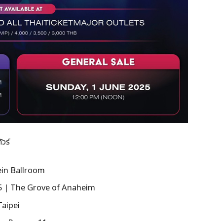
วร์
in Ballroom
5 | The Grove of Anaheim
Taipei