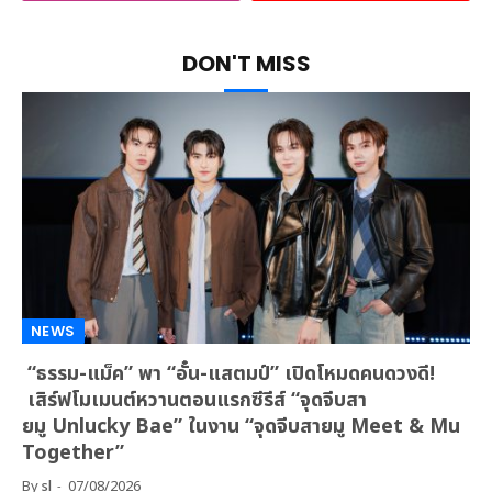
DON'T MISS
NEWS
“ธรรม-แม็ค” พา “อั๋น-แสตมป์” เปิดโหมดคนดวงดี!
เสิร์ฟโมเมนต์หวานตอนแรกซีรีส์ “จุดจีบสา
ยมู Unlucky Bae” ในงาน “จุดจีบสายมู Meet & Mu
Together”
By
sl
07/08/2026