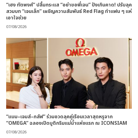
“เฮง ทัตพงศ์” ปลื้มกระแส “อย่าขอพี่เจน” ปังเกินคาด! ปรับลุค
สวมบท “เจนเล็ก” เผชิญความสัมพันธ์ Red Flag ทำแฟน ๆ แห่
เอาใจช่วย
07/08/2026
“แบม–เจมส์–กลัฟ” ร่วมอวดลุคคู่เรือนเวลาสุดหรูจาก
“OMEGA” ฉลองเปิดบูติกริมแม่น้ำแห่งแรก ณ ICONSIAM
07/08/2026