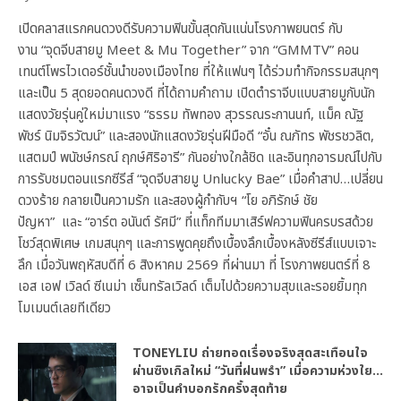
เปิดคลาสแรกคนดวงดีรับความฟินขั้นสุดกันแน่นโรงภาพยนตร์ กับ
งาน “จุดจีบสายมู Meet & Mu Together” จาก “GMMTV” คอน
เทนต์โพรไวเดอร์ชั้นนำของเมืองไทย ที่ให้แฟนๆ ได้ร่วมทำกิจกรรมสนุกๆ
และเป็น 5 สุดยอดคนดวงดี ที่ได้ถามคำถาม เปิดตำราจีบแบบสายมูกับนัก
แสดงวัยรุ่นคู่ใหม่มาแรง “ธรรม ทัพทอง สุวรรณระกานนท์, แม็ค ณัฐ
พัชร์ นิมจิรวัฒน์” และสองนักแสดงวัยรุ่นฝีมือดี “อั๋น ณภัทร พัชรชวลิต,
แสตมป์ พนัชษ์กรณ์ ฤกษ์ศิริอารี” กันอย่างใกล้ชิด และอินทุกอารมณ์ไปกับ
การรับชมตอนแรกซีรีส์ “จุดจีบสายมู Unlucky Bae” เมื่อคำสาป…เปลี่ยน
ดวงร้าย กลายเป็นความรัก และสองผู้กำกับฯ “โย อภิรักษ์ ชัย
ปัญหา” และ “อาร์ต อนันต์ รัศมี” ที่แท็กทีมมาเสิร์ฟความฟินครบรสด้วย
โชว์สุดพิเศษ เกมสนุกๆ และการพูดคุยถึงเบื้องลึกเบื้องหลังซีรีส์แบบเจาะ
ลึก เมื่อวันพฤหัสบดีที่ 6 สิงหาคม 2569 ที่ผ่านมา ที่ โรงภาพยนตร์ที่ 8
เอส เอฟ เวิลด์ ซีเนม่า เซ็นทรัลเวิลด์ เต็มไปด้วยความสุขและรอยยิ้มทุก
โมเมนต์เลยทีเดียว
TONEYLIU ถ่ายทอดเรื่องจริงสุดสะเทือนใจ
ผ่านซิงเกิลใหม่ “วันที่ฝนพรำ” เมื่อความห่วงใย…
อาจเป็นคำบอกรักครั้งสุดท้าย