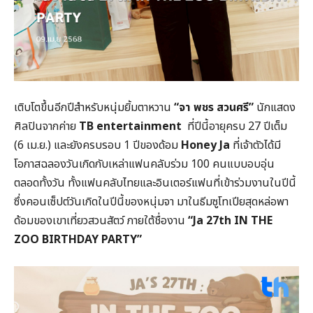
เติบโตขึ้นอีกปีสำหรับหนุ่มยิ้มตาหวาน
“จา พชร สวนศรี”
นักแสดง
ศิลปินจากค่าย
TB entertainment
ที่ปีนี้อายุครบ 27 ปีเต็ม
(6 เม.ย.) และยังครบรอบ 1 ปีของด้อม
Honey Ja
ที่เจ้าตัวได้มี
โอกาสฉลองวันเกิดกับเหล่าแฟนคลับร่วม 100 คนแบบอบอุ่น
ตลอดทั้งวัน ทั้งแฟนคลับไทยและอินเตอร์แฟนที่เข้าร่วมงานในปีนี้
ซึ่งคอนเซ็ปต์วันเกิดในปีนี้ของหนุ่มจา มาในธีมซูโทเปียสุดหล่อพา
ด้อมของเขาเที่ยวสวนสัตว์ ภายใต้ชื่องาน
“
Ja
27
th IN THE
ZOO BIRTHDAY PARTY
”