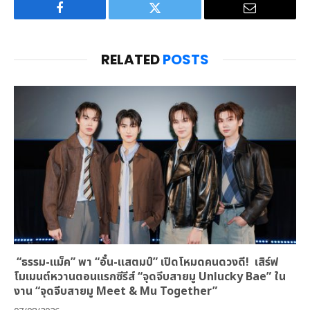
Facebook
Twitter
Email
RELATED
POSTS
“ธรรม-แม็ค” พา “อั๋น-แสตมป์” เปิดโหมดคนดวงดี! เสิร์ฟ
โมเมนต์หวานตอนแรกซีรีส์ “จุดจีบสายมู Unlucky Bae” ใน
งาน “จุดจีบสายมู Meet & Mu Together”