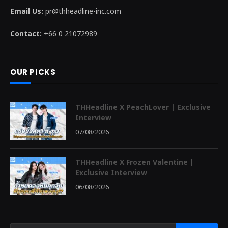
Email Us:
pr@thheadline-inc.com
Contact:
+66 0 21072989
OUR PICKS
THHeadline X PeachLover | Exclusive
Interview
07/08/2026
THHeadline X Frozen Valentine |
Exclusive Interview
06/08/2026