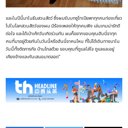
และในปีนี้มาในธีมสวนสัตว์ ซึ่งผมรับบทซูโทเปียพาทุกคนท่องเที่ยว
ไปในโลกสวนสัตว์ของผม มีร้องเพลงให้ทุกคนฟัง เล่นเกมน่ารักดี
ต่อใจ และได้เป่าเค้กวันเกิดร่วมกัน ผมก็อยากขอบคุณฮันนี่จาทุก
คนที่มาอยู่ด้วยกันในวันนี้หรือฮันนี่จาคนไหน ที่ไม่ได้เดินทางมาใน
วันนี้ทั้งติดภารกิจ บ้านไกลด้วย ขอบคุณที่ดูแลใส่ใจ ดูแลและอยู่
เคียงข้างและกันเสมอมาตลอด”