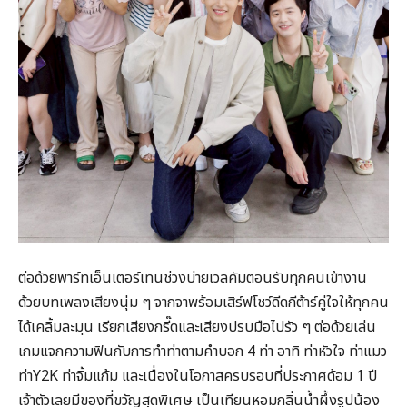
ต่อด้วยพาร์ทเอ็นเตอร์เทนช่วงบ่ายเวลคัมตอนรับทุกคนเข้างาน
ด้วยบทเพลงเสียงนุ่ม ๆ จากจาพร้อมเสิร์ฟโชว์ดีดกีต้าร์คู่ใจให้ทุกคน
ได้เคลิ้มละมุน เรียกเสียงกรี๊ดและเสียงปรบมือไปรัว ๆ ต่อด้วยเล่น
เกมแจกความฟินกับการทำท่าตามคำบอก 4 ท่า อาทิ ท่าหัวใจ ท่าแมว
ท่าY2K ท่าจิ้มแก้ม และเนื่องในโอกาสครบรอบที่ประกาศด้อม 1 ปี
เจ้าตัวเลยมีของที่ขวัญสุดพิเศษ เป็นเทียนหอมกลิ่นน้ำผึ้งรูปน้อง