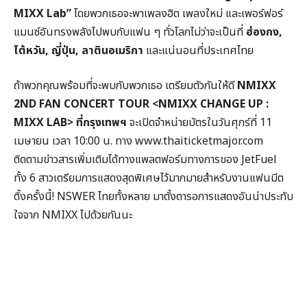
MIXX Lab
”
โดยพวกเธอจะพาเพลงฮิต เพลงใหม่ และเพอร์ฟอร์
แมนซ์อันทรงพลังไปพบกับแฟน ๆ ทั่วโลกไม่ว่าจะเป็นที่
ฮ่องกง
,
ไต้หวัน,
ญี่ปุ่น,
ลาตินอเมริกา
และแน่นอนที่ประเทศไทย
ถ้าพวกคุณพร้อมที่จะพบกับพวกเธอ เตรียมตัวกันให้ดี
NMIXX
2ND FAN CONCERT TOUR <NMIXX CHANGE UP :
MIXX LAB>
ที่กรุงเทพฯ
จะเปิดจำหน่ายบัตรในวันศุกร์ที่ 11
เมษายน เวลา 10:00 น. ทาง www.thaiticketmajor.com
ติดตามข่าวสารเพิ่มเติมได้ทางแพลตฟอร์มทางการของ JetFuel
ทั้ง 6 สาวเตรียมการแสดงสุดพิเศษไว้มากมายสำหรับงานแฟนมีต
ติ้งครั้งนี้! NSWER ไทยทั้งหลาย มาตั้งตารอการแสดงอันน่าประทับ
ใจจาก NMIXX ไปด้วยกันนะ