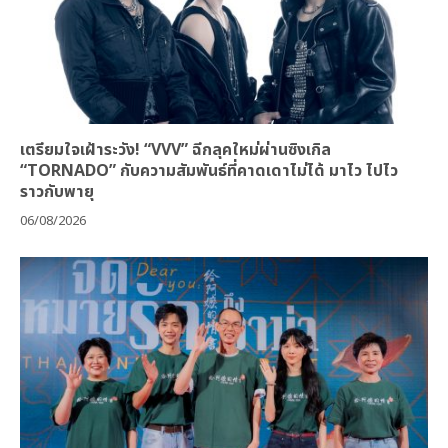
เตรียมใจเฝ้าระวัง! “VVV” ฉีกลุคใหม่ผ่านซิงเกิล
“TORNADO” กับความสัมพันธ์ที่คาดเดาไม่ได้ มาไว ไปไว
ราวกับพายุ
06/08/2026