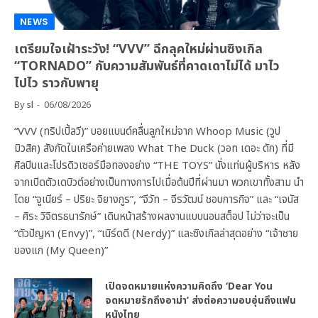
NEWS
เตรียมใจเฝ้าระวัง! “VVV” ฉีกลุคใหม่ผ่านซิงเกิล
“TORNADO” กับความสัมพันธ์ที่คาดเดาไม่ได้ มาไว
ไปไว ราวกับพายุ
By
sl
06/08/2026
“VVV (ทริปเปิ้ลวี)” บอยแบนด์คลื่นลูกใหม่จาก Whoop Music (วูป
มิวสิค) สังกัดในเครือค่ายเพลง What The Duck (วอท เดอะ ดัก) ที่มี
ศิลปินและโปรดิวเซอร์มือทองอย่าง “THE TOYS” นั่งแท่นผู้บริหาร หลัง
จากเปิดตัวเดบิวต์อย่างเป็นทางการไปเมื่อต้นปีที่ผ่านมา พวกเขาทั้งสาม นำ
โดย “จูเนียร์ – ปริยะ จิยางกูร”, “จีวัท – จีรวัฒน์ ชอบการกิจ” และ “เจนัส
– ศิระ วิจิตรธนารักษ์” เดินหน้าสร้างผลงานแบบนอนสต็อป ไม่ว่าจะเป็น
“ตัวปัญหา (Envy)”, “เนิร์ดดี (Nerdy)” และซิงเกิลล่าสุดอย่าง “เจ้าชาย
ของแก (My Queen)”
เปิดจดหมายแห่งความคิดถึง ‘Dear You
จดหมายรักถึงอาม่า’ ส่งต่อความอบอุ่นถึงแฟน
หนังไทย