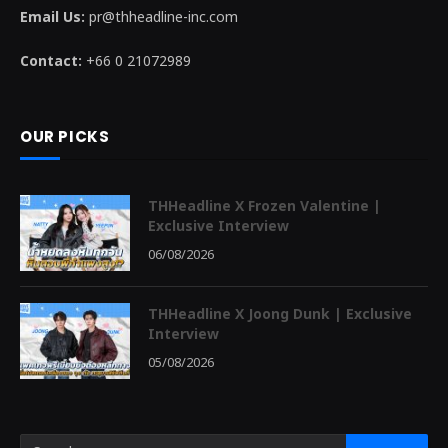
Email Us:
pr@thheadline-inc.com
Contact:
+66 0 21072989
OUR PICKS
THHeadline X Frozen Valentine |
Exclusive Interview
06/08/2026
THHeadline X Joong Dunk | Exclusive
Interview
05/08/2026