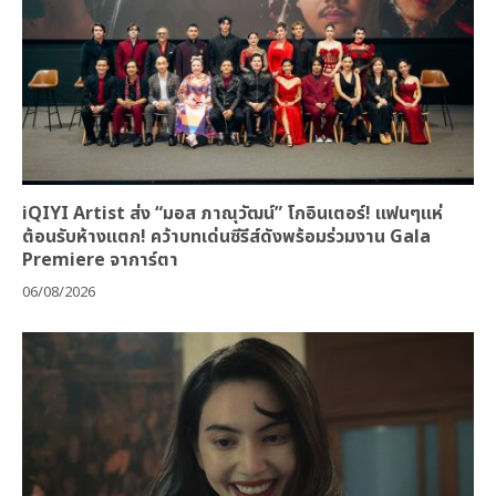
iQIYI Artist ส่ง “มอส ภาณุวัฒน์” โกอินเตอร์! แฟนๆแห่
ต้อนรับห้างแตก! คว้าบทเด่นซีรีส์ดังพร้อมร่วมงาน Gala
Premiere จาการ์ตา
06/08/2026