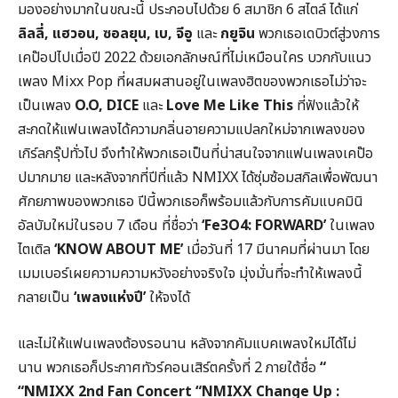
มองอย่างมากในขณะนี้ ประกอบไปด้วย 6 สมาชิก 6 สไตล์ ได้แก่
ลิลลี่
,
แฮวอน,
ซอลยุน,
เบ,
จีอู
และ
กยูจิน
พวกเธอเดบิวต์สู่วงการ
เคป๊อปไปเมื่อปี 2022 ด้วยเอกลักษณ์ที่ไม่เหมือนใคร บวกกับแนว
เพลง Mixx Pop ที่ผสมผสานอยู่ในเพลงฮิตของพวกเธอไม่ว่าจะ
เป็นเพลง
O.O, DICE
และ
Love Me Like This
ที่ฟังแล้วให้
สะกดให้แฟนเพลงได้ความกลิ่นอายความแปลกใหม่จากเพลงของ
เกิร์ลกรุ๊ปทั่วไป จึงทำให้พวกเธอเป็นที่น่าสนใจจากแฟนเพลงเคป๊อ
ปมากมาย และหลังจากที่ปีที่แล้ว NMIXX ได้ซุ่มซ้อมสกิลเพื่อพัฒนา
ศักยภาพของพวกเธอ ปีนี้พวกเธอก็พร้อมแล้วกับการคัมแบคมินิ
อัลบัมใหม่ในรอบ 7 เดือน ที่ชื่อว่า
‘
Fe3O4: FORWARD’
ในเพลง
ไตเติล
‘
KNOW ABOUT ME’
เมื่อวันที่ 17 มีนาคมที่ผ่านมา โดย
เมมเบอร์เผยความความหวังอย่างจริงใจ มุ่งมั่นที่จะทำให้เพลงนี้
กลายเป็น
‘เพลงแห่งปี’
ให้จงได้
และไม่ให้แฟนเพลงต้องรอนาน หลังจากคัมแบคเพลงใหม่ได้ไม่
นาน พวกเธอก็ประกาศทัวร์คอนเสิร์ตครั้งที่ 2 ภายใต้ชื่อ
“
“NMIXX 2nd Fan Concert “NMIXX Change Up :