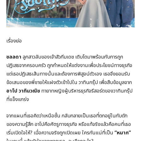
เรื่องย่อ
ชลลดา
ลูกสาวลับของเจ้าสัวภีมเดช เติบโตมาพร้อมกับการถูก
ปฏิเสธจากครอบครัว ถูกกำหนดให้แต่งงานเพื่อประโยชน์ทางธุรกิจ
แต่เธอปฏิเสธเส้นทางนั้นและต้องการพิสูจน์ตัวเอง เธอจึงยอมรับ
ข้อเสนอของพี่ชายให้แฝงตัวเข้าไปใน วาทินกรุ๊ป เพื่อสืบข้อมูลจาก
อาโป วาทินวณิช
ทายาทหญิงผู้บริหารธุรกิจรีสอร์ตของวาทินกรุ๊ป
ที่แข็งแกร่ง
จากแผนที่เธอคิดว่าเหนือชั้น กลับกลายเป็นเธอที่ตกอยู่ในกับดัก
ของความรู้สึก อาโปคือศัตรูทางธุรกิจ หรือแท้จริงแล้วคือคนที่เธอ
เริ่มเปิดใจให้? เมื่อความจริงถูกเปิดเผย ใครกันแน่ที่เป็น
“หมาก”