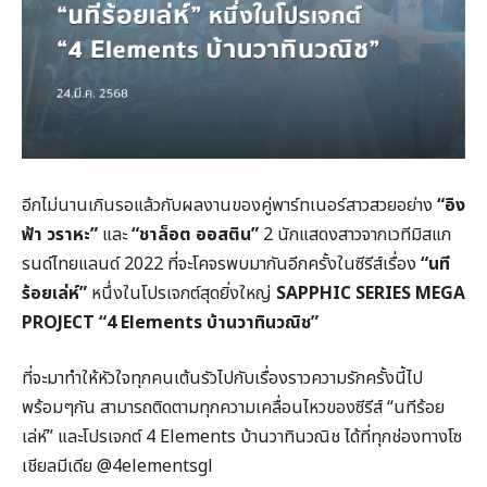
อีกไม่นานเกินรอแล้วกับผลงานของคู่พาร์ทเนอร์สาวสวยอย่าง
“อิง
ฟ้า วราหะ”
และ
“ชาล็อต ออสติน”
2 นักแสดงสาวจากเวทีมิสแก
รนด์ไทยแลนด์ 2022 ที่จะโคจรพบมากันอีกครั้งในซีรีส์เรื่อง
“นที
ร้อยเล่ห์”
หนึ่งในโปรเจกต์สุดยิ่งใหญ่
SAPPHIC SERIES MEGA
PROJECT “4 Elements บ้านวาทินวณิช”
ที่จะมาทำให้หัวใจทุกคนเต้นรัวไปกับเรื่องราวความรักครั้งนี้ไป
พร้อมๆกัน สามารถติดตามทุกความเคลื่อนไหวของซีรีส์ “นทีร้อย
เล่ห์” และโปรเจกต์ 4 Elements บ้านวาทินวณิช ได้ที่ทุกช่องทางโซ
เชียลมีเดีย @4elementsgl