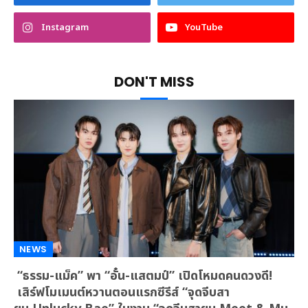
Instagram
YouTube
DON'T MISS
NEWS
“ธรรม-แม็ค” พา “อั๋น-แสตมป์” เปิดโหมดคนดวงดี!
เสิร์ฟโมเมนต์หวานตอนแรกซีรีส์ “จุดจีบสา