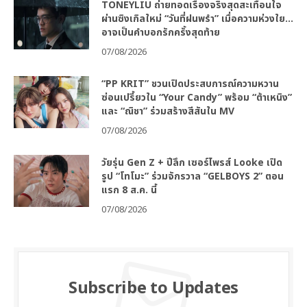
TONEYLIU ถ่ายทอดเรื่องจริงสุดสะเทือนใจ
ผ่านซิงเกิลใหม่ “วันที่ฝนพรำ” เมื่อความห่วงใย…
อาจเป็นคำบอกรักครั้งสุดท้าย
07/08/2026
“PP KRIT” ชวนเปิดประสบการณ์ความหวาน
ซ่อนเปรี้ยวใน “Your Candy” พร้อม “ต้าเหนิง”
และ “ณิชา” ร่วมสร้างสีสันใน MV
07/08/2026
วัยรุ่น Gen Z + ปีลึก เซอร์ไพรส์ Looke เปิด
รูป “โทโมะ” ร่วมจักรวาล “GELBOYS 2” ตอน
แรก 8 ส.ค. นี้
07/08/2026
Subscribe to Updates