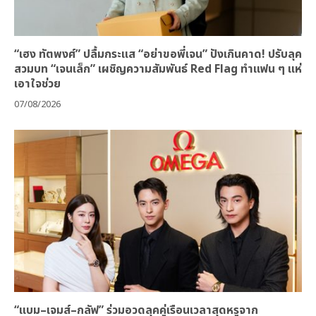
“เฮง ทัตพงศ์” ปลื้มกระแส “อย่าขอพี่เจน” ปังเกินคาด! ปรับลุค
สวมบท “เจนเล็ก” เผชิญความสัมพันธ์ Red Flag ทำแฟน ๆ แห่
เอาใจช่วย
07/08/2026
“แบม–เจมส์–กลัฟ” ร่วมอวดลุคคู่เรือนเวลาสุดหรูจาก