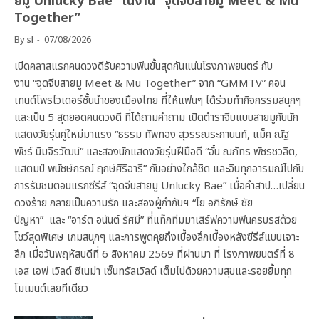
ยมู Unlucky Bae” ในงาน “จุดจีบสายมู Meet & Mu
Together”
By
sl
07/08/2026
เปิดคลาสแรกคนดวงดีรับความฟินขั้นสุดกันแน่นโรงภาพยนตร์ กับ
งาน “จุดจีบสายมู Meet & Mu Together” จาก “GMMTV” คอน
เทนต์โพรไวเดอร์ชั้นนำของเมืองไทย ที่ให้แฟนๆ ได้ร่วมทำกิจกรรมสนุกๆ
และเป็น 5 สุดยอดคนดวงดี ที่ได้ถามคำถาม เปิดตำราจีบแบบสายมูกับนัก
แสดงวัยรุ่นคู่ใหม่มาแรง “ธรรม ทัพทอง สุวรรณระกานนท์, แม็ค ณัฐ
พัชร์ นิมจิรวัฒน์” และสองนักแสดงวัยรุ่นฝีมือดี “อั๋น ณภัทร พัชรชวลิต,
แสตมป์ พนัชษ์กรณ์ ฤกษ์ศิริอารี” กันอย่างใกล้ชิด และอินทุกอารมณ์ไปกับ
การรับชมตอนแรกซีรีส์ “จุดจีบสายมู Unlucky Bae” เมื่อคำสาป…เปลี่ยน
ดวงร้าย กลายเป็นความรัก และสองผู้กำกับฯ “โย อภิรักษ์ ชัย
ปัญหา” และ “อาร์ต อนันต์ รัศมี” ที่แท็กทีมมาเสิร์ฟความฟินครบรสด้วย
โชว์สุดพิเศษ เกมสนุกๆ และการพูดคุยถึงเบื้องลึกเบื้องหลังซีรีส์แบบเจาะ
ลึก เมื่อวันพฤหัสบดีที่ 6 สิงหาคม 2569 ที่ผ่านมา ที่ โรงภาพยนตร์ที่ 8
เอส เอฟ เวิลด์ ซีเนม่า เซ็นทรัลเวิลด์ เต็มไปด้วยความสุขและรอยยิ้มทุก
โมเมนต์เลยทีเดียว