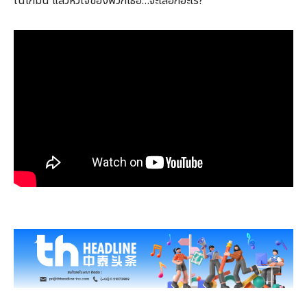
ในเกมนี้ แล้วหัวใจของพวกเธอ…จะเลือกอะไร?