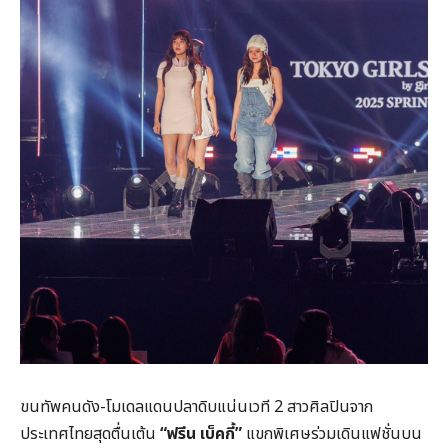
ขนทัพคนดัง-โมเดลแดนปลาดิบแน่นเวที 2 สาวศิลปินจาก
ประเทศไทยสุดตื่นเต้น
“ฟรีน เบ็คกี้”
แขกพิเศษร่วมเดินแฟชั่นบน