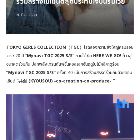
TOKYO GIRLS COLLECTION（TGC）
โรฉลองความยิ่งใหญ่ครบรอบ
วาระ 20 ปี “
Mynavi TGC 2025 S/S”
ภายใต้ธีม
HERE WE GO!
ก้าวสู่
อนาคตร่วมกัน ปลุกพลังเทรนด์แฟชั่นคอลเลกชั่นฤดูใบไม้ผลิ/ฤดูร้อน
“Mynavi TGC 2025 S/S”
ครั้งที่ 40 เน้นการสร้างสรรค์ร่วมกันด้วยคอน
เซ็ปต์
“共創 (KYOUSOU) -co-creation-co-produce- ”