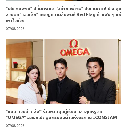
“เฮง ทัตพงศ์” ปลื้มกระแส “อย่าขอพี่เจน” ปังเกินคาด! ปรับลุค
สวมบท “เจนเล็ก” เผชิญความสัมพันธ์ Red Flag ทำแฟน ๆ แห่
เอาใจช่วย
07/08/2026
“แบม–เจมส์–กลัฟ” ร่วมอวดลุคคู่เรือนเวลาสุดหรูจาก
“OMEGA” ฉลองเปิดบูติกริมแม่น้ำแห่งแรก ณ ICONSIAM
07/08/2026