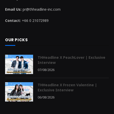
Email Us:
pr@thheadline-inc.com
Contact:
+66 0 21072989
OUR PICKS
THHeadline X PeachLover | Exclusive
Interview
07/08/2026
THHeadline X Frozen Valentine |
Exclusive Interview
06/08/2026