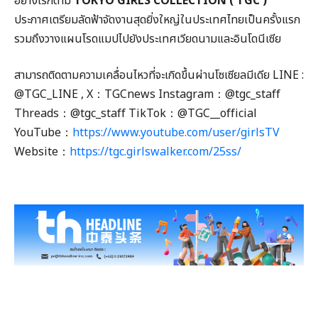
อย่างไรก็ตาม
TOKYO GIRLS COLLECTION ( TGC )
ประกาศเตรียมลัดฟ้าจัดงานสุดยิ่งใหญ่ในประเทศไทยเป็นครั้งแรก
รวมถึงวางแผนโรดแมปไปยังประเทศเวียดนามและอินโดนีเซีย
สามารถติดตามความเคลื่อนไหวที่จะเกิดขึ้นผ่านโซเซียลมีเดีย LINE :
@TGC_LINE , X：TGCnews Instagram：@tgc_staff
Threads：@tgc_staff TikTok：@TGC__official
YouTube：
https://www.youtube.com/user/girlsTV
Website：
https://tgc.girlswalker.com/25ss/