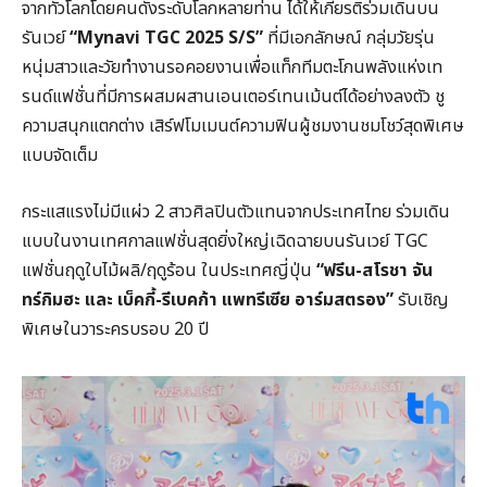
จากทั่วโลกโดยคนดังระดับโลกหลายท่าน ได้ให้เกียรติร่วมเดินบน
รันเวย์
“Mynavi TGC 2025 S/S”
ที่มีเอกลักษณ์ กลุ่มวัยรุ่น
หนุ่มสาวและวัยทำงานรอคอยงานเพื่อแท็กทีมตะโกนพลังแห่งเท
รนด์แฟชั่นที่มีการผสมผสานเอนเตอร์เทนเม้นต์ได้อย่างลงตัว ชู
ความสนุกแตกต่าง เสิร์ฟโมเมนต์ความฟินผู้ชมงานชมโชว์สุดพิเศษ
แบบจัดเต็ม
กระแสแรงไม่มีแผ่ว 2 สาวศิลปินตัวแทนจากประเทศไทย ร่วมเดิน
แบบในงานเทศกาลแฟชั่นสุดยิ่งใหญ่เฉิดฉายบนรันเวย์ TGC
แฟชั่นฤดูใบไม้ผลิ/ฤดูร้อน ในประเทศญี่ปุ่น
“ฟรีน-สโรชา จัน
ทร์กิมฮะ และ เบ็คกี้-รีเบคก้า แพทรีเซีย อาร์มสตรอง”
รับเชิญ
พิเศษในวาระครบรอบ 20 ปี