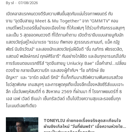
By
sl
07/08/2026
เปิดคลาสแรกคนดวงดีรับความฟินขั้นสุดกันแน่นโรงภาพยนตร์ กับ
งาน “จุดจีบสายมู Meet & Mu Together” จาก “GMMTV” คอน
เทนต์โพรไวเดอร์ชั้นนำของเมืองไทย ที่ให้แฟนๆ ได้ร่วมทำกิจกรรมสนุกๆ
และเป็น 5 สุดยอดคนดวงดี ที่ได้ถามคำถาม เปิดตำราจีบแบบสายมูกับนัก
แสดงวัยรุ่นคู่ใหม่มาแรง “ธรรม ทัพทอง สุวรรณระกานนท์, แม็ค ณัฐ
พัชร์ นิมจิรวัฒน์” และสองนักแสดงวัยรุ่นฝีมือดี “อั๋น ณภัทร พัชรชวลิต,
แสตมป์ พนัชษ์กรณ์ ฤกษ์ศิริอารี” กันอย่างใกล้ชิด และอินทุกอารมณ์ไปกับ
การรับชมตอนแรกซีรีส์ “จุดจีบสายมู Unlucky Bae” เมื่อคำสาป…เปลี่ยน
ดวงร้าย กลายเป็นความรัก และสองผู้กำกับฯ “โย อภิรักษ์ ชัย
ปัญหา” และ “อาร์ต อนันต์ รัศมี” ที่แท็กทีมมาเสิร์ฟความฟินครบรสด้วย
โชว์สุดพิเศษ เกมสนุกๆ และการพูดคุยถึงเบื้องลึกเบื้องหลังซีรีส์แบบเจาะ
ลึก เมื่อวันพฤหัสบดีที่ 6 สิงหาคม 2569 ที่ผ่านมา ที่ โรงภาพยนตร์ที่ 8
เอส เอฟ เวิลด์ ซีเนม่า เซ็นทรัลเวิลด์ เต็มไปด้วยความสุขและรอยยิ้มทุก
โมเมนต์เลยทีเดียว
TONEYLIU ถ่ายทอดเรื่องจริงสุดสะเทือนใจ
ผ่านซิงเกิลใหม่ “วันที่ฝนพรำ” เมื่อความห่วงใย…