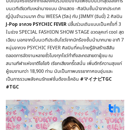
นับเป็นครั้งแรกที่ทั้งสองคนร่วมเดินงานแฟชั่นบนเวทีสุดอลังการ
บนเวทีเดียวกับเหล่านางแบบ นักแสดง -ศิลปินชั้นนำจากประเทศ
ญี่ปุ่นจำนวนมาก ด้าน WEESA (วีสะ) กับ JIMMY (จิมมี่) 2 ศิลปิน
J-Pop จากวง PSYCHIC FEVER
ปลื้มร่วมเดินแบบเป็นครั้งที่ 3
ในช่วง SPECIAL FASHION SHOW STAGE อวดลุคเท่ cool สุด
เฉียบ นอกจากนี้บนเวทีประชันโชว์จากนักร้องชั้นนำมากมาย อาทิ 7
หนุ่มจากวง PSYCHIC FEVER ศิลปินที่คนไทยรู้จักสร้างสีสัน
ตลอดการจัดงานหลายชั่วโมงทุกโชว์ทำถึงสะกดสายตาผู้ชม ณ
สนามกีฬาแห่งชาติโยโยงิ เรียกเสียงกรี๊ดสนั่น เพิ่มดีกรีความสุขแก่
ผู้ชมงานกว่า 18,900 ท่าน นับเป็นภาพบรรยากาศอบอุ่นและ
เป็นการรวมพลังคนรักแฟชั่นต้องเช็คอิน
#マイナビTGC
#TGC