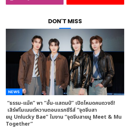
DON'T MISS
NEWS
“ธรรม-แม็ค” พา “อั๋น-แสตมป์” เปิดโหมดคนดวงดี!
เสิร์ฟโมเมนต์หวานตอนแรกซีรีส์ “จุดจีบสา
ยมู Unlucky Bae” ในงาน “จุดจีบสายมู Meet & Mu
Together”