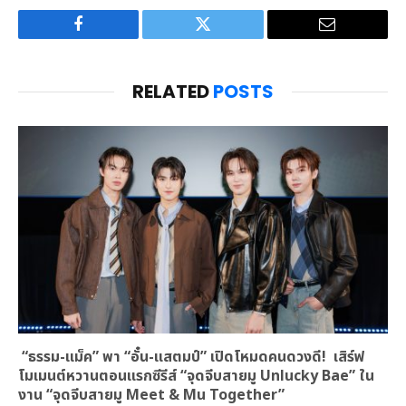
Facebook
Twitter
Email
RELATED
POSTS
“ธรรม-แม็ค” พา “อั๋น-แสตมป์” เปิดโหมดคนดวงดี! เสิร์ฟ
โมเมนต์หวานตอนแรกซีรีส์ “จุดจีบสายมู Unlucky Bae” ใน
งาน “จุดจีบสายมู Meet & Mu Together”