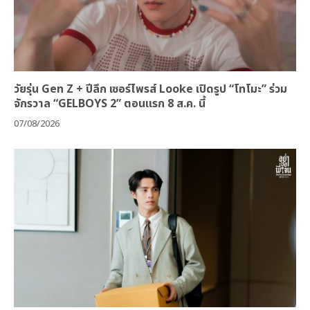
วัยรุ่น Gen Z + ปีลึก เซอร์ไพรส์ Looke เปิดรูป “โทโมะ” ร่วม
จักรวาล “GELBOYS 2” ตอนแรก 8 ส.ค. นี้
07/08/2026