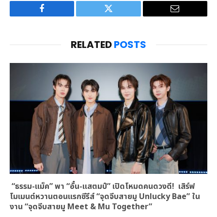
Facebook
Twitter
Email
RELATED
POSTS
“ธรรม-แม็ค” พา “อั๋น-แสตมป์” เปิดโหมดคนดวงดี! เสิร์ฟ
โมเมนต์หวานตอนแรกซีรีส์ “จุดจีบสายมู Unlucky Bae” ใน
งาน “จุดจีบสายมู Meet & Mu Together”