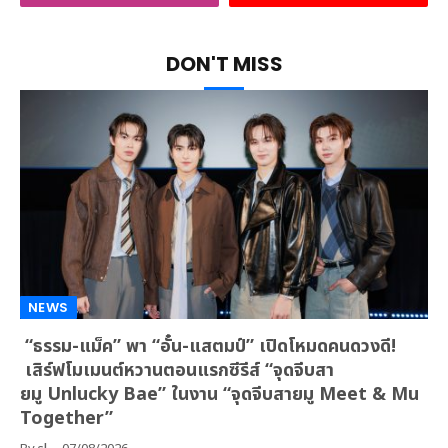
DON'T MISS
NEWS
“ธรรม-แม็ค” พา “อั๋น-แสตมป์” เปิดโหมดคนดวงดี!
เสิร์ฟโมเมนต์หวานตอนแรกซีรีส์ “จุดจีบสา
ยมู Unlucky Bae” ในงาน “จุดจีบสายมู Meet & Mu
Together”