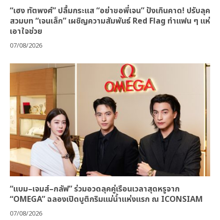
“เฮง ทัตพงศ์” ปลื้มกระแส “อย่าขอพี่เจน” ปังเกินคาด! ปรับลุค
สวมบท “เจนเล็ก” เผชิญความสัมพันธ์ Red Flag ทำแฟน ๆ แห่
เอาใจช่วย
07/08/2026
“แบม–เจมส์–กลัฟ” ร่วมอวดลุคคู่เรือนเวลาสุดหรูจาก
“OMEGA” ฉลองเปิดบูติกริมแม่น้ำแห่งแรก ณ ICONSIAM
07/08/2026