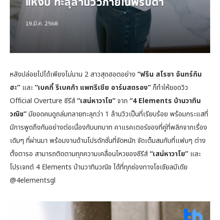
หลังปล่อยไปได้เพียงไม่นาน 2 สาวสุดฮอตอย่าง
“ฟรีน สโรชา จันทร์กิม
ฮะ”
และ
“เบคกี้ รีเบคก้า แพทรีเซีย อาร์มสตรอง”
ก็ทำให้ยอดวิว
Official Overture ซีรีส์
“เสน่หาวาโย”
จาก
“4 Elements บ้านวาทิน
วณิช”
มียอดคนดูถล่มทลายทะลุกว่า 1 ล้านวิวเป็นที่เรียบร้อย พร้อมกระแสที่
มีการพูดถึงกันอย่างต่อเนื่องกับบทบาท คาแรคเตอร์ของที่คู่ที่พลิกจากเรื่อง
เดิมๆ ที่ผ่านมา พร้อมงานด้านโปรดักชั่นที่จัดหนัก จัดเต็มสมกับที่แฟนๆ ต่าง
ตั้งตารอ สามารถติดตามทุกความเคลื่อนไหวของซีรีส์
“เสน่หาวาโย”
และ
โปรเจกต์ 4 Elements บ้านวาทินวณิช ได้ที่ทุกช่องทางโซเชียลมีเดีย
@4elementsgl