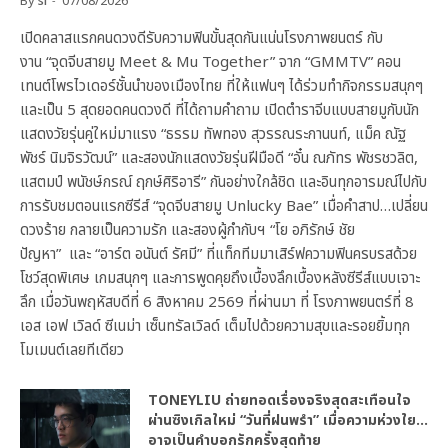
By
sl
07/08/2026
เปิดคลาสแรกคนดวงดีรับความฟินขั้นสุดกันแน่นโรงภาพยนตร์ กับ
งาน “จุดจีบสายมู Meet & Mu Together” จาก “GMMTV” คอน
เทนต์โพรไวเดอร์ชั้นนำของเมืองไทย ที่ให้แฟนๆ ได้ร่วมทำกิจกรรมสนุกๆ
และเป็น 5 สุดยอดคนดวงดี ที่ได้ถามคำถาม เปิดตำราจีบแบบสายมูกับนัก
แสดงวัยรุ่นคู่ใหม่มาแรง “ธรรม ทัพทอง สุวรรณระกานนท์, แม็ค ณัฐ
พัชร์ นิมจิรวัฒน์” และสองนักแสดงวัยรุ่นฝีมือดี “อั๋น ณภัทร พัชรชวลิต,
แสตมป์ พนัชษ์กรณ์ ฤกษ์ศิริอารี” กันอย่างใกล้ชิด และอินทุกอารมณ์ไปกับ
การรับชมตอนแรกซีรีส์ “จุดจีบสายมู Unlucky Bae” เมื่อคำสาป…เปลี่ยน
ดวงร้าย กลายเป็นความรัก และสองผู้กำกับฯ “โย อภิรักษ์ ชัย
ปัญหา” และ “อาร์ต อนันต์ รัศมี” ที่แท็กทีมมาเสิร์ฟความฟินครบรสด้วย
โชว์สุดพิเศษ เกมสนุกๆ และการพูดคุยถึงเบื้องลึกเบื้องหลังซีรีส์แบบเจาะ
ลึก เมื่อวันพฤหัสบดีที่ 6 สิงหาคม 2569 ที่ผ่านมา ที่ โรงภาพยนตร์ที่ 8
เอส เอฟ เวิลด์ ซีเนม่า เซ็นทรัลเวิลด์ เต็มไปด้วยความสุขและรอยยิ้มทุก
โมเมนต์เลยทีเดียว
TONEYLIU ถ่ายทอดเรื่องจริงสุดสะเทือนใจ
ผ่านซิงเกิลใหม่ “วันที่ฝนพรำ” เมื่อความห่วงใย…
อาจเป็นคำบอกรักครั้งสุดท้าย