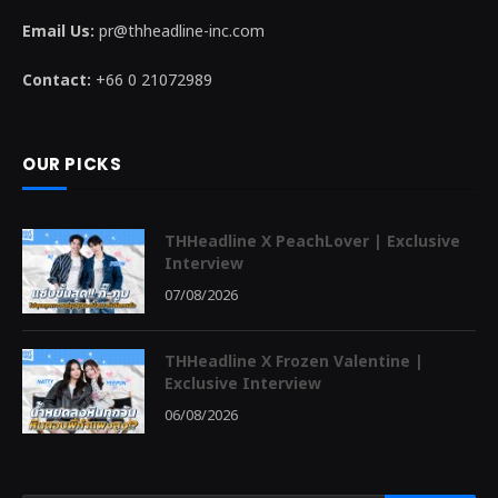
Email Us:
pr@thheadline-inc.com
Contact:
+66 0 21072989
OUR PICKS
THHeadline X PeachLover | Exclusive
Interview
07/08/2026
THHeadline X Frozen Valentine |
Exclusive Interview
06/08/2026