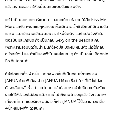
แล้วแหละแต่อยากให้โหม๋เป็นแม่แบบติดแกรมบ้าง
แต่ถ้าเป็นคาแรคเตอร์แบบบางกอกคณิกา ก็อยากให้ฉีด Kiss Me
More ล่ะกัน เพราะแม่กุหลาบเขาก็จะมีความเซ็กซี่ ตัวแม่ที่มีความติด
แกรม แต่ว่ามีความเย้ายวนมากกว่าโหม๋นิดนึง แต่ถ้าเป็นอิงฟ้าใน
เวอร์ชั่นมิสแกรนด์ ก็จะเป็นกลิ่น Sexy on the Beach ล่ะกัน
เพราะเรามีรอบชุดว่ายน้ำ มันก็ต้องมีสะบัดผม หมุนตัวแล้วได้กลิ่น
อะไรอย่างนี้ และถ้าเป็นอิงฟ้าในลุคส์สบาย ๆ ก็จะเป็นกลิ่น Bonnie
Bo ก็แล้วกันค่ะ
ก็คือได้หมดทั้ง 4 กลิ่น และทั้ง 4 กลิ่นก็เป็นกลิ่นที่ขายดีของ
JANUA ด้วย ฟ้าก็ขอฝาก JANUA ไว้ด้วย เชื่อว่าใครที่ได้สั่งไปจะ
ต้องกลับมาสั่งซ้ำอย่างแน่นอน แล้วก็สามารถนำไปปักตะกร้าสร้าง
รายได้ให้ตัวเองได้ด้วย แล้วราคาก็เข้าถึงคนไทยอยู่แล้ว ซึ่งคุณภาพ
เทียบเท่าเคาท์เตอร์แบรนด์เลย ก็ฝาก JANUA ไว้ด้วย และอย่าลืม
#น้ำหอมอิงฟ้า
ด้วยนะคะ”