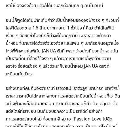
เราใช้เองจริงด้วย แล้วก็ได้มาบอกต่อกับทุก ๆ คนในวันนี้
อันนี้ก็พูดได้เต็มปากเต็มคำว่าเป็นน้ำหอมของอิงฟ้าจริง ๆ ค่ะ วันที่
ไลฟ์ได้ยอดขาย 1.6 ล้านบาทภายใน 1 ชั่วโมง ก็คิดว่าถ้าได้ไลฟ์ไป
เรื่อย ๆ อีกซักชั่วโมงนึงก็น่าจะได้มากกว่านี้ เพราะอาจจะด้วยตัว
น้ำหอมที่เขาขายได้ด้วยตัวเองด้วย และแฟน ๆ เขาก็รอกันอยู่ว่าเมื่อ
ไหร่พี่ฟ้าจะมาไลฟ์กับ JANUA ซักที เพราะว่าอย่างที่บอกน้ำหอมมัน
เป็นสิ่งที่คนที่ต้องใช้จริง ๆ แล้วเวลาเราขายเราก็พูดด้วยความ
จริงใจ ซื่อสัตย์จริง ๆ แล้วตัวเราก็ชอบน้ำหอม JANUA ตรงที่
เหมือนกับตัวเรา
อย่างบางทีคนก็มองว่าเราเท่ เราตัวแม่ เราตัวลูก เราน่ารัก เราเซ็กซี่
เราสามารถเป็นได้หลากหลายคาแรคเตอร์เหมือนกับน้ำหอมที่เราฉีด
อย่างฟ้าเองก็ฉีดวันละกลิ่น บางวันมีสองกลิ่นก็มี แล้วแต่ลุคส์แล้ว
แต่สไตล์ที่เราชอบ มันก็บ่งบอกความเป็นเราได้ดี อย่างถ้า
คาแรคเตอร์แบบโหม๋ ก็อยากให้โหม๋ เอา Passion Love ไปฉีด
อยากให้โหม๋ได้รับอะไรที่มันติดแกรมบ้าง ความเป็นตัวแม่โหม๋มีอยู่