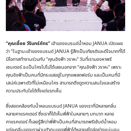
“คุณเอื้อย วีรินทร์ภัทร”
เจ้าของแบรนด์น้ำหอม JANUA เปิดเผย
ว่า “ในฐานะเจ้าของแบรนด์ JANUA รู้สึกเป็นเกียรติและดีใจมากที่ได้
มีโอกาสทำงานร่วมกับ “คุณอิงฟ้า วราหะ” วันที่เรามองหาพรี
เซนเตอร์ จะเป็นใครไปไม่ได้เลยนอกจาก “คุณอิงฟ้า วราหะ” เพราะ
คุณอิงฟ้าเป็นคนที่มีกระแสอยู่ในทุกแพลตฟอร์ม และเป็นคนที่มี
เสน่ห์เฉพาะตัวที่ไม่เหมือนใคร สามารถดึงดูดความสนใจและสร้าง
ความประทับใจได้ตั้งแต่แรกเห็น
ซึ่งสอดคล้องกับน้ำหอมแบรนด์ JANUA ของเราที่มีหลายกลิ่น
หลายคาแรคเตอร์ ซึ่งเราก็ได้เห็นพี่ฟ้าในหลายๆ บทบาท หลาย
คาแรคเตอร์ ก็เลยรู้สึกว่าพี่ฟ้าเป็นคนที่สามารถพรีเซ้นต์น้ำหอม
แต่ละกลิ่นของเราผ่านตัวตนของพี่ฟ้าได้หลายสไตล์อย่างแน่นอน