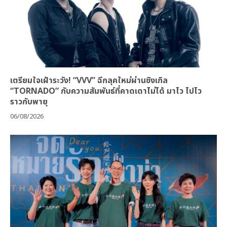
เตรียมใจเฝ้าระวัง! “VVV” ฉีกลุคใหม่ผ่านซิงเกิล
“TORNADO” กับความสัมพันธ์ที่คาดเดาไม่ได้ มาไว ไปไว
ราวกับพายุ
06/08/2026