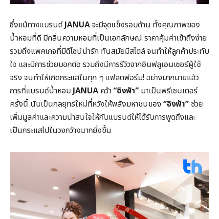
ซึ่งแม้ทางแบรนด์
JANUA
จะมีจุดแข็งรอบด้าน ทั้งคุณภาพของ
น้ำหอมที่ดี มีกลิ่นความหอมที่เป็นเอกลักษณ์ ราคาคุ้มค่าเข้าถึงง่าย
รวมถึงแพคเกจที่มีดีไซน์น่ารัก ทันสมัยมีสไตล์ จนทำให้ลูกค้าประทับ
ใจ และมีการช่วยบอกต่อ รวมถึงมีการรีวิวจากอินฟลูเอนเซอร์ผู้ใช้
จริง จนทำให้เกิดกระแสในทุก ๆ แฟลตฟอร์ม! อย่างมากมายแล้ว
การที่แบรนด์น้ำหอม
JANUA
คว้า
“อิงฟ้า”
มาเป็นพรีเซนเตอร์
ครั้งนี้ นับเป็นกลยุทธ์ใหม่ที่หวังให้พลังมหาชนของ
“อิงฟ้า”
ช่วย
เพิ่มมูลค่าและความน่าสนใจให้กับแบรนด์ให้ได้รับการพูดถึงและ
เป็นกระแสไปในวงกว้างมากยิ่งขึ้น