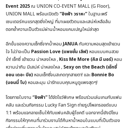
Event 2025
ณ UNION CO-EVENT MALL (G Floor),
UNION MALL พร้อมเปิดตัว
“อิงฟ้า วราหะ”
ในฐานะพรี
เซนเตอร์คนแรกสุดยิ่งใหญ่ ที่มาเผยตัวตนและเสน่ห์เหลือล้น
ตอกย้ำความเป็นตัวแม่ผ่านน้ำหอมแคมเปญใหม่ล่าสุด
อีกขั้นของความเซ็กซี่จากน้ำหอม
JANUA
กับความหอมสุดเย้ายวน
ใจ ไม่ว่าจะเป็น
Passion Love (แพชชั่น เลิฟ)
หอมแบบคนสวย
ข๋า! เซ็กซี่ เย้ายวน น่าหลงใหล ,
Kiss Me More (คิส มี มอร์)
หอม
หวานน่ากิน มีเสน่ห์ น่าหลงใหล ,
Sexy on the Beach (เซ็กซี่
ออน เดอะ บีช)
หอมเซ็กซี่จนสะกดทุกสายตา! และ
Bonnie Bo
(บอนนี่ โบ)
หอมละมุน น่ารักแบบคุณหนูดูแพงสุดๆ!
โดยภายในงาน
“อิงฟ้า”
ได้จัดโชว์พิเศษ พร้อมร่วมเล่นเกมกับแฟน
คลับ และร่วมกิจกรรม Lucky Fan Sign ถ่ายรูปโพลารอยด์แบบ
1:1 พร้อมแจกลายเซ็นให้กับแฟนคลับผู้โชคดี นอกจากนี้ยังมีโซน
กิจกรรมให้ทุกคนที่มาร่วมงานได้ค้นหาน้ำหอมในแบบที่เป็นตัวเอง