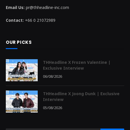
Email Us:
pr@thheadline-inc.com
Contact:
+66 0 21072989
OUR PICKS
THHeadline X Frozen Valentine |
Exclusive Interview
06/08/2026
THHeadline X Joong Dunk | Exclusive
Interview
05/08/2026