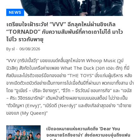
NEWS
เตรียมใจเฝ้าระวัง! “VVV” ฉีกลุคใหม่ผ่านซิงเกิล
“TORNADO” กับความสัมพันธ์ที่คาดเดาไม่ได้ มาไว
ไปไว ราวกับพายุ
By
sl
06/08/2026
“VVV (ทริปเปิ้ลวี)” บอยแบนด์คลื่นลูกใหม่จาก Whoop Music (วูป
มิวสิค) สังกัดในเครือค่ายเพลง What The Duck (วอท เดอะ ดัก) ที่มี
ศิลปินและโปรดิวเซอร์มือทองอย่าง “THE TOYS” นั่งแท่นผู้บริหาร หลัง
จากเปิดตัวเดบิวต์อย่างเป็นทางการไปเมื่อต้นปีที่ผ่านมา พวกเขาทั้งสาม นำ
โดย “จูเนียร์ – ปริยะ จิยางกูร”, “จีวัท – จีรวัฒน์ ชอบการกิจ” และ “เจนัส
– ศิระ วิจิตรธนารักษ์” เดินหน้าสร้างผลงานแบบนอนสต็อป ไม่ว่าจะเป็น
“ตัวปัญหา (Envy)”, “เนิร์ดดี (Nerdy)” และซิงเกิลล่าสุดอย่าง “เจ้าชาย
ของแก (My Queen)”
เปิดจดหมายแห่งความคิดถึง ‘Dear You
จดหมายรักถึงอาม่า’ ส่งต่อความอบอุ่นถึงแฟน