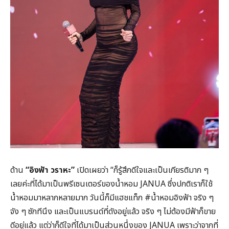
ด้าน
“อิงฟ้า วราหะ”
เปิดเผยว่า “ก็รู้สึกดีใจและเป็นเกียรติมาก ๆ
เลยค่ะที่ได้มาเป็นพรีเซนเตอร์ของน้ำหอม JANUA ซึ่งปกติเราก็ใช้
น้ำหอมมาหลากหลายมาก วันนี้ก็มีแฮชแท็ก
#น้ำหอมอิงฟ้า
จริง ๆ
จัง ๆ ซักทีนึง และเป็นแบรนด์ที่ดังอยู่แล้ว จริง ๆ ไม่ต้องมีฟ้าก็ขาย
ดีอยู่แล้ว แต่ว่าก็ดีใจที่ได้มาเป็นส่วนหนึ่งของ JANUA เพราะว่าจากที่