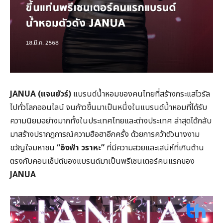
JANUA (แจนยัวร์)
แบรนด์น้ำหอมของคนไทยที่สร้างกระแสไวรัล
ไปทั่วโลกออนไลน์ จนก้าวขึ้นมาเป็นหนึ่งในแบรนด์น้ำหอมที่ได้รับ
ความนิยมอย่างมากทั้งในประเทศไทยและต่างประเทศ ล่าสุดได้กลับ
มาสร้างปรากฎการณ์ความฮือฮาอีกครั้ง ด้วยการคว้าตัวนางงาม
ขวัญใจมหาชน
“อิงฟ้า วราหะ”
ที่มีความสวยและเสน่ห์ที่เกินต้าน
ตรงกับคอนเซ็ปต์ของแบรนด์มาเป็นพรีเซนเตอร์คนแรกของ
JANUA