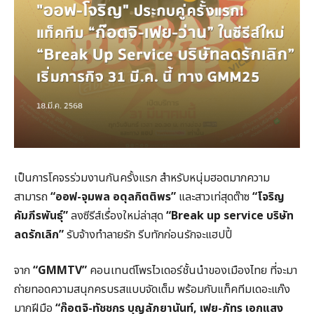
เป็นการโคจรร่วมงานกันครั้งแรก สำหรับหนุ่มฮอตมากความ
สามารถ
“ออฟ-จุมพล อดุลกิตติพร”
และสาวเท่สุดต๊าซ
“โจริญ
คัมภีรพันธุ์”
ลงซีรีส์เรื่องใหม่ล่าสุด
“Break up service บริษัท
ลดรักเลิก”
รับจ้างทำลายรัก รีบทักก่อนรักจะแฮปปี้
จาก
“GMMTV”
คอนเทนต์โพรไวเดอร์ชั้นนำของเมืองไทย ที่จะมา
ถ่ายทอดความสนุกครบรสแบบจัดเต็ม พร้อมกับแท็คทีมเดอะแก๊ง
มากฝีมือ
“ก๊อตจิ-ทัชชกร บุญลัภยานันท์, เฟย-ภัทร เอกแสง