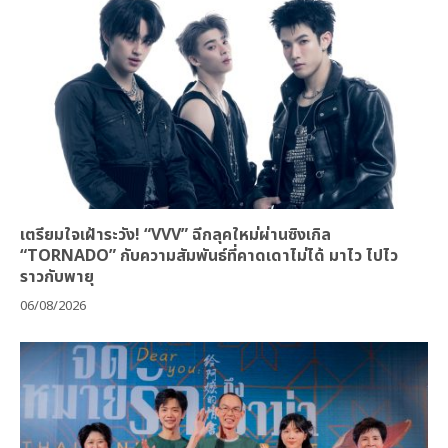
เตรียมใจเฝ้าระวัง! “VVV” ฉีกลุคใหม่ผ่านซิงเกิล
“TORNADO” กับความสัมพันธ์ที่คาดเดาไม่ได้ มาไว ไปไว
ราวกับพายุ
06/08/2026