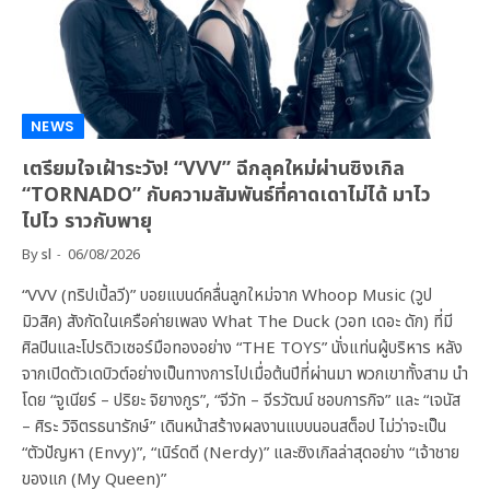
NEWS
เตรียมใจเฝ้าระวัง! “VVV” ฉีกลุคใหม่ผ่านซิงเกิล
“TORNADO” กับความสัมพันธ์ที่คาดเดาไม่ได้ มาไว
ไปไว ราวกับพายุ
By
sl
06/08/2026
“VVV (ทริปเปิ้ลวี)” บอยแบนด์คลื่นลูกใหม่จาก Whoop Music (วูป
มิวสิค) สังกัดในเครือค่ายเพลง What The Duck (วอท เดอะ ดัก) ที่มี
ศิลปินและโปรดิวเซอร์มือทองอย่าง “THE TOYS” นั่งแท่นผู้บริหาร หลัง
จากเปิดตัวเดบิวต์อย่างเป็นทางการไปเมื่อต้นปีที่ผ่านมา พวกเขาทั้งสาม นำ
โดย “จูเนียร์ – ปริยะ จิยางกูร”, “จีวัท – จีรวัฒน์ ชอบการกิจ” และ “เจนัส
– ศิระ วิจิตรธนารักษ์” เดินหน้าสร้างผลงานแบบนอนสต็อป ไม่ว่าจะเป็น
“ตัวปัญหา (Envy)”, “เนิร์ดดี (Nerdy)” และซิงเกิลล่าสุดอย่าง “เจ้าชาย
ของแก (My Queen)”