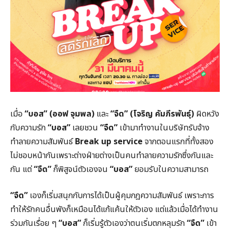
เมื่อ
“บอส” (ออฟ จุมพล)
และ
“จืด” (โจริญ คัมภีรพันธุ์)
ผิดหวัง
กับความรัก
“บอส”
เลยชวน
“จืด”
เข้ามาทำงานในบริษัทรับจ้าง
ทำลายความสัมพันธ์
Break up service
จากตอนแรกที่ทั้งสอง
ไม่ชอบหน้ากันเพราะต่างฝ่ายต่างเป็นคนทำลายความรักซึ่งกันและ
กัน แต่
“จืด”
ก็พิสูจน์ตัวเองจน
“บอส”
ยอมรับในความสามารถ
“จืด”
เองก็เริ่มสนุกกับการได้เป็นผู้คุมกฎความสัมพันธ์ เพราะการ
ทำให้รักคนอื่นพังก็เหมือนได้แก้แค้นให้ตัวเอง แต่แล้วเมื่อได้ทำงาน
ร่วมกันเรื่อย ๆ
“บอส”
ก็เริ่มรู้ตัวเองว่าตนเริ่มตกหลุมรัก
“จืด”
เข้า