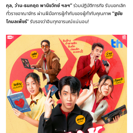
กุล, ว่าน-ธนกฤต พานิชวิทย์ ฯลฯ”
ร่วมปฏิบัติภารกิจ รับบอกเลิก
ทั่วราชอาณาจักร ผ่านฝีมือการผู้กำกับของผู้กำกับคุณภาพ
“ฐชัย
โกมลเพ็ชร์
” รับรองว่าอินทุกอารมณ์แน่นอน!