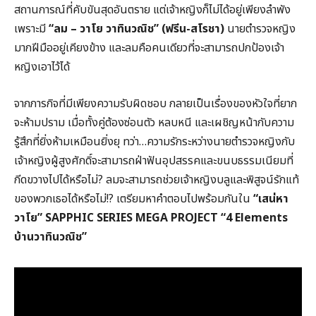
สถานการณ์ที่คับขันสุดอันตราย แต่เจ้าหญิงก็ไม่ได้อยู่เพียงลำพัง
เพราะมี
“ลม – วาโย วาทินวณิช” (ฟรีน-สโรชา)
นายตำรวจหญิง
มากฝีมืออยู่เคียงข้าง และลมคือคนเดียวที่จะสามารถปกป้องเจ้า
หญิงเอาไว้ได้
จากภารกิจที่มีเพียงความรับผิดชอบ กลายเป็นเรื่องของหัวใจที่ยาก
จะห้ามปราม เมื่อทั้งคู่ต้องซ่อนตัว หลบหนี และเผชิญหน้ากับความ
รู้สึกที่ยิ่งห้ามเหมือนยิ่งยุ ทว่า…ความรักระหว่างนายตำรวจหญิงกับ
เจ้าหญิงผู้สูงศักดิ์จะสามารถฝ่าฟันอุปสรรคและขนบธรรมเนียมที่
กีดขวางไปได้หรือไม่? ลมจะสามารถช่วยเจ้าหญิงบลูและพิสูจน์รักแท้
ของพวกเธอได้หรือไม่!? เตรียมหาคำตอบไปพร้อมกันใน
“เสน่หา
วาโย” SAPPHIC SERIES MEGA PROJECT “4 Elements
บ้านวาทินวณิช”