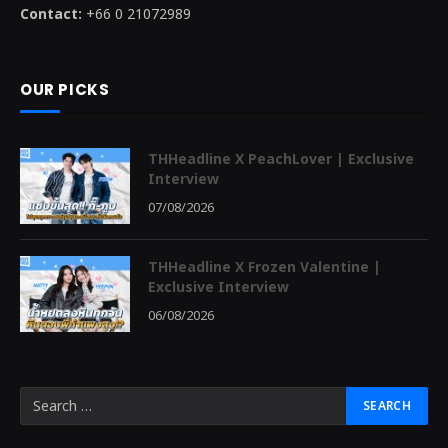
Contact:
+66 0 21072989
OUR PICKS
THHeadline X PeachLover | Exclusive
Interview
07/08/2026
THHeadline X Frozen Valentine |
Exclusive Interview
06/08/2026