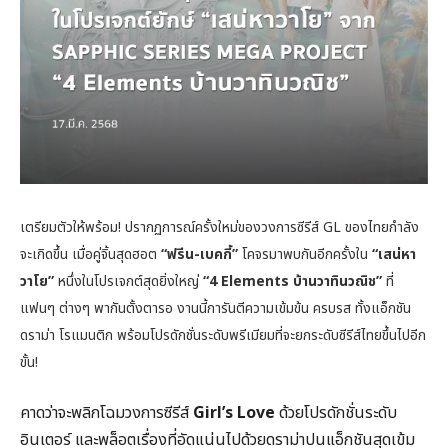
เตรียมตัวให้พร้อม! ปรากฏการณ์ครั้งใหม่ของวงการซีรีส์ GL ของไทยกำลัง
จะเกิดขึ้น เมื่อคู่จิ้นสุดฮอต
“ฟรีน-เบคกี้”
โคจรมาพบกันอีกครั้งใน
“เสน่หา
วาโย”
หนึ่งในโปรเจกต์สุดยิ่งใหญ่
“4 Elements บ้านวาทินวณิช”
ที่
แฟนๆ ต่างๆ พากันตั้งตารอ งานนี้การันตีความเข้มข้น ครบรส ทั้งแอ็กชัน
ดราม่า โรแมนติก พร้อมโปรดักชั่นระดับพรีเมียมที่จะยกระดับซีรีส์ไทยขึ้นไปอีก
ขั้น!
คาดว่าจะพลิกโฉมวงการซีรีส์
Girl’s Love
ด้วยโปรดักชั่นระดับ
อินเตอร์ และพล็อตเรื่องที่อัดแน่นไปด้วยดราม่าปนแอ็กชันสุดเข้ม