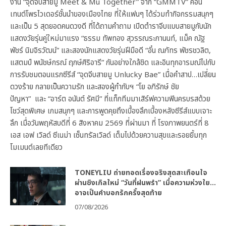
งาน “จุดจีบสายมู Meet & Mu Together” จาก “GMMTV” คอน
เทนต์โพรไวเดอร์ชั้นนำของเมืองไทย ที่ให้แฟนๆ ได้ร่วมทำกิจกรรมสนุกๆ
และเป็น 5 สุดยอดคนดวงดี ที่ได้ถามคำถาม เปิดตำราจีบแบบสายมูกับนัก
แสดงวัยรุ่นคู่ใหม่มาแรง “ธรรม ทัพทอง สุวรรณระกานนท์, แม็ค ณัฐ
พัชร์ นิมจิรวัฒน์” และสองนักแสดงวัยรุ่นฝีมือดี “อั๋น ณภัทร พัชรชวลิต,
แสตมป์ พนัชษ์กรณ์ ฤกษ์ศิริอารี” กันอย่างใกล้ชิด และอินทุกอารมณ์ไปกับ
การรับชมตอนแรกซีรีส์ “จุดจีบสายมู Unlucky Bae” เมื่อคำสาป…เปลี่ยน
ดวงร้าย กลายเป็นความรัก และสองผู้กำกับฯ “โย อภิรักษ์ ชัย
ปัญหา” และ “อาร์ต อนันต์ รัศมี” ที่แท็กทีมมาเสิร์ฟความฟินครบรสด้วย
โชว์สุดพิเศษ เกมสนุกๆ และการพูดคุยถึงเบื้องลึกเบื้องหลังซีรีส์แบบเจาะ
ลึก เมื่อวันพฤหัสบดีที่ 6 สิงหาคม 2569 ที่ผ่านมา ที่ โรงภาพยนตร์ที่ 8
เอส เอฟ เวิลด์ ซีเนม่า เซ็นทรัลเวิลด์ เต็มไปด้วยความสุขและรอยยิ้มทุก
โมเมนต์เลยทีเดียว
TONEYLIU ถ่ายทอดเรื่องจริงสุดสะเทือนใจ
ผ่านซิงเกิลใหม่ “วันที่ฝนพรำ” เมื่อความห่วงใย…
อาจเป็นคำบอกรักครั้งสุดท้าย
07/08/2026