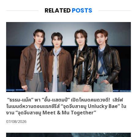
RELATED
POSTS
“ธรรม-แม็ค” พา “อั๋น-แสตมป์” เปิดโหมดคนดวงดี! เสิร์ฟ
โมเมนต์หวานตอนแรกซีรีส์ “จุดจีบสายมู Unlucky Bae” ใน
งาน “จุดจีบสายมู Meet & Mu Together”
07/08/2026