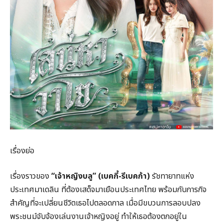
เรื่องย่อ
เรื่องราวของ
“เจ้าหญิงบลู” (เบคกี้-รีเบคก้า)
รัชทายาทแห่ง
ประเทศมาเดลิน ที่ต้องเสด็จมาเยือนประเทศไทย พร้อมกับภารกิจ
สำคัญที่จะเปลี่ยนชีวิตเธอไปตลอดกาล เมื่อมีขบวนการลอบปลง
พระชนม์จับจ้องเล่นงานเจ้าหญิงอยู่ ทำให้เธอต้องตกอยู่ใน