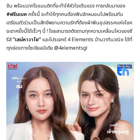
ข้น พร้อมฉากโรแมนติกที่จะทำให้หัวใจเต้นแรง การกลับมาของ
#ฟรีนเบค
ครั้งนี้ จะทำให้ทุกคนต้องฟินจิกหมอนไปพร้อมกัน
เตรียมตัวร่วมเป็นสักขีพยานความรักที่ต้องฝ่าฟันอุปสรรคแห่งโชค
ชะตาครั้งนี้ได้เร็วๆ นี้ ! โดยสามารถติดตามทุกความเคลื่อนไหวของซี
รีส์
“เสน่หาวาโย”
และโปรเจกต์ 4 Elements บ้านวาทินวณิช ได้ที่
ทุกช่องทางโซเชียลมีเดีย @4elementsgl