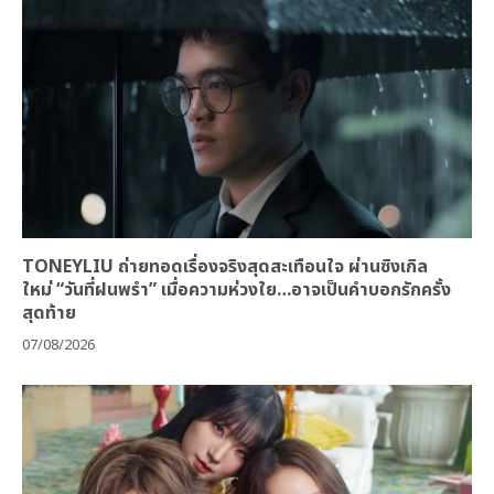
TONEYLIU ถ่ายทอดเรื่องจริงสุดสะเทือนใจ ผ่านซิงเกิล
ใหม่ “วันที่ฝนพรำ” เมื่อความห่วงใย…อาจเป็นคำบอกรักครั้ง
สุดท้าย
07/08/2026