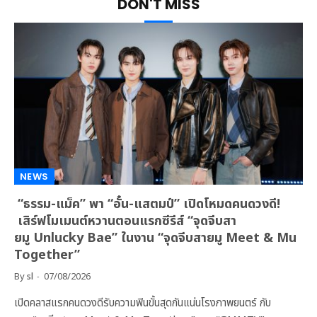
DON'T MISS
NEWS
“ธรรม-แม็ค” พา “อั๋น-แสตมป์” เปิดโหมดคนดวงดี!
เสิร์ฟโมเมนต์หวานตอนแรกซีรีส์ “จุดจีบสา
ยมู Unlucky Bae” ในงาน “จุดจีบสายมู Meet & Mu
Together”
By
sl
07/08/2026
เปิดคลาสแรกคนดวงดีรับความฟินขั้นสุดกันแน่นโรงภาพยนตร์ กับ