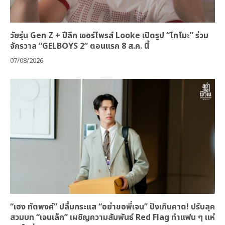
วัยรุ่น Gen Z + ปีลึก เซอร์ไพรส์ Looke เปิดรูป “โทโมะ” ร่วม
จักรวาล “GELBOYS 2” ตอนแรก 8 ส.ค. นี้
07/08/2026
“เฮง ทัตพงศ์” ปลื้มกระแส “อย่าขอพี่เจน” ปังเกินคาด! ปรับลุค
สวมบท “เจนเล็ก” เผชิญความสัมพันธ์ Red Flag ทำแฟน ๆ แห่