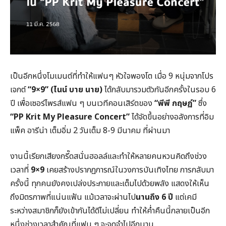
เป็นอีกหนึ่งโมเมนต์ที่ทำให้แฟนๆ หัวใจพองโต เมื่อ 9 หนุ่มจากโปร
เจกต์
“9×9” (ไนน์ บาย นาย)
ได้กลับมารวมตัวกันอีกครั้งในรอบ 6
ปี เพื่อเซอร์ไพรส์แฟน ๆ บนเวทีคอนเสิร์ตของ
“พีพี กฤษฏ์”
ซึ่ง
“PP Krit My Pleasure Concert”
ได้จัดขึ้นอย่างอลังการที่อิม
แพ็ค อารีน่า เต็มอิ่ม 2 วันเต็ม 8-9 มีนาคม ที่ผ่านมา
งานนี้เรียกเสียงกรี๊ดสนั่นฮอลล์และทำให้หลายคนหวนคิดถึงช่วง
เวลาที่
9×9
เคยสร้างปรากฏการณ์ในวงการบันเทิงไทย การกลับมา
ครั้งนี้ ทุกคนยังคงเปล่งประกายและเต็มไปด้วยพลัง แสดงให้เห็น
ถึงมิตรภาพที่แน่นแฟ้น แม้เวลาจะผ่านไป
นานถึง 6 ปี
แต่เคมี
ระหว่างสมาชิกก็ยังเข้ากันได้ดีไม่เปลี่ยน ทำให้ค่ำคืนนี้กลายเป็นอีก
หนึ่งช่วงเวลาสำคัญที่แฟน ๆ จะจดจำไปอีกนาน