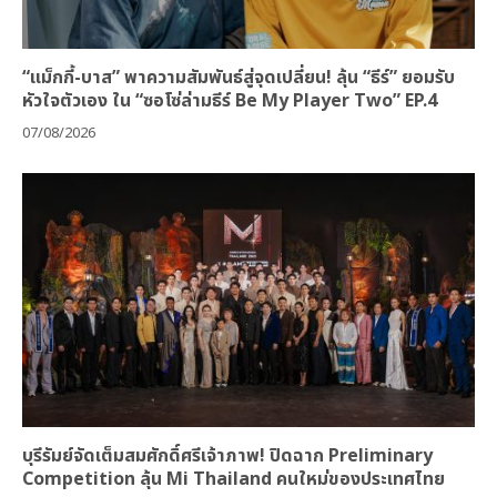
“แม็กกี้-บาส” พาความสัมพันธ์สู่จุดเปลี่ยน! ลุ้น “ธีร์” ยอมรับ
หัวใจตัวเอง ใน “ซอโซ่ล่ามธีร์ Be My Player Two” EP.4
07/08/2026
บุรีรัมย์จัดเต็มสมศักดิ์ศรีเจ้าภาพ! ปิดฉาก Preliminary
Competition ลุ้น Mi Thailand คนใหม่ของประเทศไทย