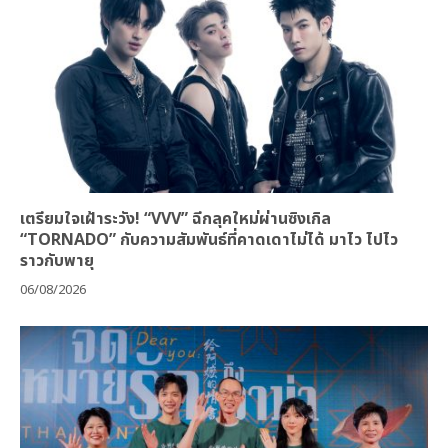
เตรียมใจเฝ้าระวัง! “VVV” ฉีกลุคใหม่ผ่านซิงเกิล
“TORNADO” กับความสัมพันธ์ที่คาดเดาไม่ได้ มาไว ไปไว
ราวกับพายุ
06/08/2026