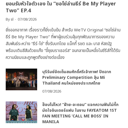
ยอมรับหัวใจตัวเอง ใน “ซอโซ่ล่ามธีร์ Be My Player
Two” EP.4
By
sl
07/08/2026
ยิ่งออกอากาศ เรื่องราวก็ยิ่งเข้มข้น สำหรับ WeTV Original “ซอโซ่ล่าม
ธีร์ Be My Player Two” ที่พาผู้ชมร่วมลุ้นทุกพัฒนาการของความ
สัมพันธ์ระหว่าง “ธีร์-โซ่” ซึ่งรับบทโดย แม็กกี้ รชต และ บาส หัสณัฐ
พร้อมเติมสีสันด้วยแก๊ง “ขี้ซุยบราเธอร์ส” จนกลายเป็นหนึ่งในซีรีส์ที่ได้รับ
ความนิยมและถูกพูดถึงอย่างต่อเนื่อง
บุรีรัมย์จัดเต็มสมศักดิ์ศรีเจ้าภาพ! ปิดฉาก
Preliminary Competition ลุ้น Mi
Thailand คนใหม่ของประเทศไทย
07/08/2026
ฮ็อบไม่ไหว! “ฝ้าย-อะตอม” แจกความฟินไม่กั๊ก
มัดใจอินเตอร์แฟน ในงาน FAYEATOM 1ST
FAN MEETING ‘CALL ME BOSS’ IN
MANILA