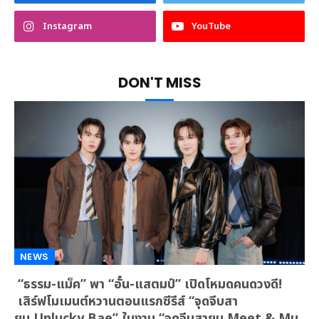
Instagram
YouTube
DON'T MISS
NEWS
“ธรรม-แม็ค” พา “อั๋น-แสตมป์” เปิดโหมดคนดวงดี!
เสิร์ฟโมเมนต์หวานตอนแรกซีรีส์ “จุดจีบสา
ยมู Unlucky Bae” ในงาน “จุดจีบสายมู Meet & Mu