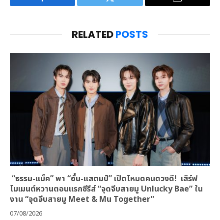
Facebook
Twitter
Email
RELATED
POSTS
“ธรรม-แม็ค” พา “อั๋น-แสตมป์” เปิดโหมดคนดวงดี! เสิร์ฟ
โมเมนต์หวานตอนแรกซีรีส์ “จุดจีบสายมู Unlucky Bae” ใน
งาน “จุดจีบสายมู Meet & Mu Together”
07/08/2026