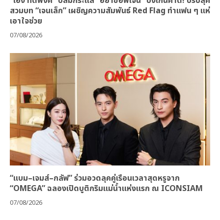
“เฮง ทัตพงศ์” ปลื้มกระแส “อย่าขอพี่เจน” ปังเกินคาด! ปรับลุค
สวมบท “เจนเล็ก” เผชิญความสัมพันธ์ Red Flag ทำแฟน ๆ แห่
เอาใจช่วย
07/08/2026
“แบม–เจมส์–กลัฟ” ร่วมอวดลุคคู่เรือนเวลาสุดหรูจาก
“OMEGA” ฉลองเปิดบูติกริมแม่น้ำแห่งแรก ณ ICONSIAM
07/08/2026