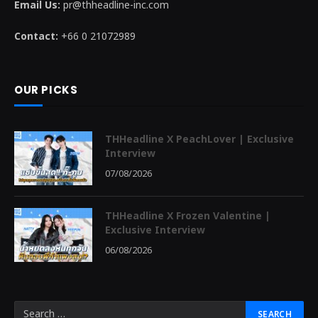
Email Us:
pr@thheadline-inc.com
Contact:
+66 0 21072989
OUR PICKS
THHeadline X PeachLover | Exclusive
Interview
07/08/2026
THHeadline X Frozen Valentine |
Exclusive Interview
06/08/2026