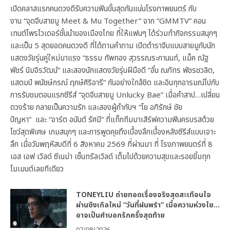
เปิดคลาสแรกคนดวงดีรับความฟินขั้นสุดกันแน่นโรงภาพยนตร์ กับ
งาน “จุดจีบสายมู Meet & Mu Together” จาก “GMMTV” คอน
เทนต์โพรไวเดอร์ชั้นนำของเมืองไทย ที่ให้แฟนๆ ได้ร่วมทำกิจกรรมสนุกๆ
และเป็น 5 สุดยอดคนดวงดี ที่ได้ถามคำถาม เปิดตำราจีบแบบสายมูกับนัก
แสดงวัยรุ่นคู่ใหม่มาแรง “ธรรม ทัพทอง สุวรรณระกานนท์, แม็ค ณัฐ
พัชร์ นิมจิรวัฒน์” และสองนักแสดงวัยรุ่นฝีมือดี “อั๋น ณภัทร พัชรชวลิต,
แสตมป์ พนัชษ์กรณ์ ฤกษ์ศิริอารี” กันอย่างใกล้ชิด และอินทุกอารมณ์ไปกับ
การรับชมตอนแรกซีรีส์ “จุดจีบสายมู Unlucky Bae” เมื่อคำสาป…เปลี่ยน
ดวงร้าย กลายเป็นความรัก และสองผู้กำกับฯ “โย อภิรักษ์ ชัย
ปัญหา” และ “อาร์ต อนันต์ รัศมี” ที่แท็กทีมมาเสิร์ฟความฟินครบรสด้วย
โชว์สุดพิเศษ เกมสนุกๆ และการพูดคุยถึงเบื้องลึกเบื้องหลังซีรีส์แบบเจาะ
ลึก เมื่อวันพฤหัสบดีที่ 6 สิงหาคม 2569 ที่ผ่านมา ที่ โรงภาพยนตร์ที่ 8
เอส เอฟ เวิลด์ ซีเนม่า เซ็นทรัลเวิลด์ เต็มไปด้วยความสุขและรอยยิ้มทุก
โมเมนต์เลยทีเดียว
TONEYLIU ถ่ายทอดเรื่องจริงสุดสะเทือนใจ
ผ่านซิงเกิลใหม่ “วันที่ฝนพรำ” เมื่อความห่วงใย…
อาจเป็นคำบอกรักครั้งสุดท้าย
07/08/2026