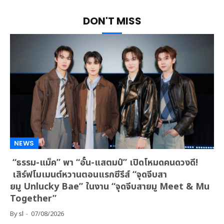
DON'T MISS
NEWS
“ธรรม-แม็ค” พา “อั๋น-แสตมป์” เปิดโหมดคนดวงดี!
เสิร์ฟโมเมนต์หวานตอนแรกซีรีส์ “จุดจีบสา
ยมู Unlucky Bae” ในงาน “จุดจีบสายมู Meet & Mu
Together”
By
sl
07/08/2026