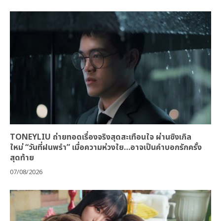
TONEYLIU ถ่ายทอดเรื่องจริงสุดสะเทือนใจ ผ่านซิงเกิล
ใหม่ “วันที่ฝนพรำ” เมื่อความห่วงใย…อาจเป็นคำบอกรักครั้ง
สุดท้าย
07/08/2026