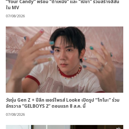
“Your Candy” พร้อม “ต้าเหนิง” และ “ณิชา” ร่วมสร้างสีสัน
ใน MV
07/08/2026
วัยรุ่น Gen Z + ปีลึก เซอร์ไพรส์ Looke เปิดรูป “โทโมะ” ร่วม
จักรวาล “GELBOYS 2” ตอนแรก 8 ส.ค. นี้
07/08/2026