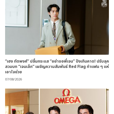
“เฮง ทัตพงศ์” ปลื้มกระแส “อย่าขอพี่เจน” ปังเกินคาด! ปรับลุค
สวมบท “เจนเล็ก” เผชิญความสัมพันธ์ Red Flag ทำแฟน ๆ แห่
เอาใจช่วย
07/08/2026