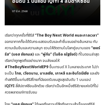
เรียกว่าทุกครั้งที่ซีรีส์
“The Boy Next World คนละกาลเวลา”
ออกอากาศก็จะได้รับกระแสตอบรับและคำชื่นชมอย่างล้นหลาม กับ
ความเข้มข้นและความสนุก ชวนให้ติดตามในโลกคู่ขนานของ
“เซอร์
รัส” (บอส ชัยกมล)
และ
“พู่กัน” (โนอึล ณัฐรัชต์)
ที่ในตอนล่าสุด
เรียกว่าถูกพูดถึงอย่างมาก จนส่งผลให้
#TheBoyNextWorldEP9
ขึ้นเทรนด์ X ในหลายประเทศ ไม่ว่า
จะเป็น
ไทย, เวียดนาม, มาเลเซีย, เกาหลี และอินโดนีเซีย
และยัง
ทำสถิติขึ้นแท่นซีรีส์ไทยที่มียอดรับชมสูงสุดอันดับ 1 บนแอป
iQIYI
สี่สัปดาห์ซ้อนอีกด้วย เรียกว่าเป็นอีกหนึ่งซีรีส์วายแห่งปีที่ไม่
ควรพลาดแก่การรับชม
โดย
“บอส ชัยกมล”
ได้เผยถึงความรู้สึกถึงความสำเร็จของซีรีส์