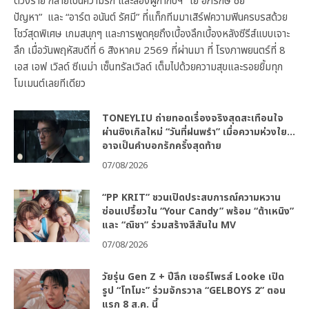
ดวงร้าย กลายเป็นความรัก และสองผู้กำกับฯ “โย อภิรักษ์ ชัย
ปัญหา” และ “อาร์ต อนันต์ รัศมี” ที่แท็กทีมมาเสิร์ฟความฟินครบรสด้วย
โชว์สุดพิเศษ เกมสนุกๆ และการพูดคุยถึงเบื้องลึกเบื้องหลังซีรีส์แบบเจาะ
ลึก เมื่อวันพฤหัสบดีที่ 6 สิงหาคม 2569 ที่ผ่านมา ที่ โรงภาพยนตร์ที่ 8
เอส เอฟ เวิลด์ ซีเนม่า เซ็นทรัลเวิลด์ เต็มไปด้วยความสุขและรอยยิ้มทุก
โมเมนต์เลยทีเดียว
TONEYLIU ถ่ายทอดเรื่องจริงสุดสะเทือนใจ
ผ่านซิงเกิลใหม่ “วันที่ฝนพรำ” เมื่อความห่วงใย…
อาจเป็นคำบอกรักครั้งสุดท้าย
07/08/2026
“PP KRIT” ชวนเปิดประสบการณ์ความหวาน
ซ่อนเปรี้ยวใน “Your Candy” พร้อม “ต้าเหนิง”
และ “ณิชา” ร่วมสร้างสีสันใน MV
07/08/2026
วัยรุ่น Gen Z + ปีลึก เซอร์ไพรส์ Looke เปิด
รูป “โทโมะ” ร่วมจักรวาล “GELBOYS 2” ตอน
แรก 8 ส.ค. นี้