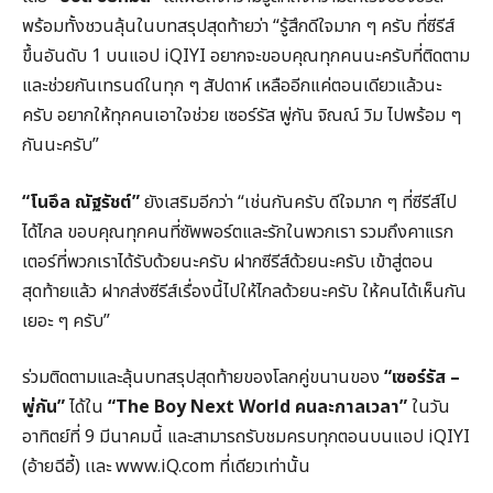
พร้อมทั้งชวนลุ้นในบทสรุปสุดท้ายว่า “รู้สึกดีใจมาก ๆ ครับ ที่ซีรีส์
ขึ้นอันดับ 1 บนแอป iQIYI อยากจะขอบคุณทุกคนนะครับที่ติดตาม
และช่วยกันเทรนด์ในทุก ๆ สัปดาห์ เหลืออีกแค่ตอนเดียวแล้วนะ
ครับ อยากให้ทุกคนเอาใจช่วย เซอร์รัส พู่กัน จิณณ์ วิม ไปพร้อม ๆ
กันนะครับ”
“โนอึล ณัฐรัชต์”
ยังเสริมอีกว่า “เช่นกันครับ ดีใจมาก ๆ ที่ซีรีส์ไป
ได้ไกล ขอบคุณทุกคนที่ซัพพอร์ตและรักในพวกเรา รวมถึงคาแรก
เตอร์ที่พวกเราได้รับด้วยนะครับ ฝากซีรีส์ด้วยนะครับ เข้าสู่ตอน
สุดท้ายแล้ว ฝากส่งซีรีส์เรื่องนี้ไปให้ไกลด้วยนะครับ ให้คนได้เห็นกัน
เยอะ ๆ ครับ”
ร่วมติดตามและลุ้นบทสรุปสุดท้ายของโลกคู่ขนานของ
“เซอร์รัส –
พู่กัน”
ได้ใน
“The Boy Next World คนละกาลเวลา”
ในวัน
อาทิตย์ที่ 9 มีนาคมนี้ และสามารถรับชมครบทุกตอนบนแอป iQIYI
(อ้ายฉีอี้) เเละ www.iQ.com ที่เดียวเท่านั้น