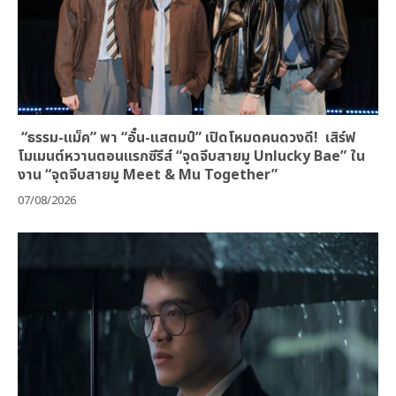
“ธรรม-แม็ค” พา “อั๋น-แสตมป์” เปิดโหมดคนดวงดี! เสิร์ฟ
โมเมนต์หวานตอนแรกซีรีส์ “จุดจีบสายมู Unlucky Bae” ใน
งาน “จุดจีบสายมู Meet & Mu Together”
07/08/2026