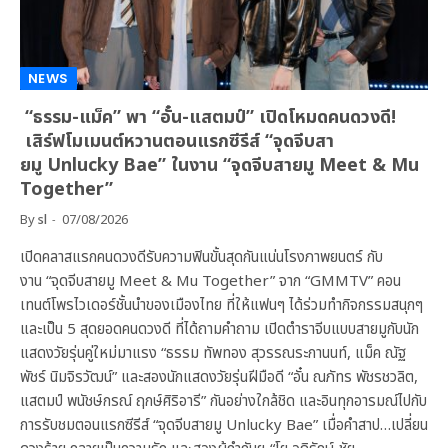
NEWS
“ธรรม-แม็ค” พา “อั๋น-แสตมป์” เปิดโหมดคนดวงดี!
เสิร์ฟโมเมนต์หวานตอนแรกซีรีส์ “จุดจีบสา
ยมู Unlucky Bae” ในงาน “จุดจีบสายมู Meet & Mu
Together”
By
sl
07/08/2026
เปิดคลาสแรกคนดวงดีรับความฟินขั้นสุดกันแน่นโรงภาพยนตร์ กับ
งาน “จุดจีบสายมู Meet & Mu Together” จาก “GMMTV” คอน
เทนต์โพรไวเดอร์ชั้นนำของเมืองไทย ที่ให้แฟนๆ ได้ร่วมทำกิจกรรมสนุกๆ
และเป็น 5 สุดยอดคนดวงดี ที่ได้ถามคำถาม เปิดตำราจีบแบบสายมูกับนัก
แสดงวัยรุ่นคู่ใหม่มาแรง “ธรรม ทัพทอง สุวรรณระกานนท์, แม็ค ณัฐ
พัชร์ นิมจิรวัฒน์” และสองนักแสดงวัยรุ่นฝีมือดี “อั๋น ณภัทร พัชรชวลิต,
แสตมป์ พนัชษ์กรณ์ ฤกษ์ศิริอารี” กันอย่างใกล้ชิด และอินทุกอารมณ์ไปกับ
การรับชมตอนแรกซีรีส์ “จุดจีบสายมู Unlucky Bae” เมื่อคำสาป…เปลี่ยน