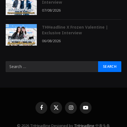
Interview
07/08/2026
THHeadline X Frozen Valentine |
Exclusive Interview
06/08/2026
Facebook
X
Instagram
YouTube
(Twitter)
© 2026 THHeadline Designed by
THHeadline
中泰头条