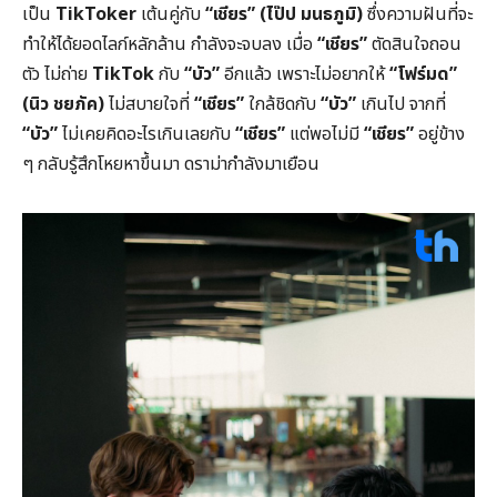
เป็น
TikToker
เต้นคู่กับ
“เชียร” (ไป๊ป มนธภูมิ)
ซึ่งความฝันที่จะ
ทำให้ได้ยอดไลก์หลักล้าน กำลังจะจบลง เมื่อ
“เชียร”
ตัดสินใจถอน
ตัว ไม่ถ่าย
TikTok
กับ
“บัว”
อีกแล้ว เพราะไม่อยากให้
“โฟร์มด”
(นิว ชยภัค)
ไม่สบายใจที่
“เชียร”
ใกล้ชิดกับ
“บัว”
เกินไป จากที่
“บัว”
ไม่เคยคิดอะไรเกินเลยกับ
“เชียร”
แต่พอไม่มี
“เชียร”
อยู่ข้าง
ๆ กลับรู้สึกโหยหาขึ้นมา ดราม่ากำลังมาเยือน