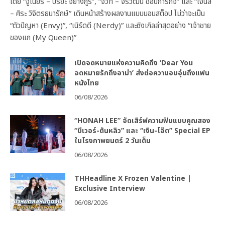
โดย “จูเนียร์ – ปริยะ จิยางกูร”, “จีวัท – จีรวัฒน์ ชอบการกิจ” และ “เจนัส
– ศิระ วิจิตรธนารักษ์” เดินหน้าสร้างผลงานแบบนอนสต็อป ไม่ว่าจะเป็น
“ตัวปัญหา (Envy)”, “เนิร์ดดี (Nerdy)” และซิงเกิลล่าสุดอย่าง “เจ้าชาย
ของแก (My Queen)”
เปิดจดหมายแห่งความคิดถึง ‘Dear You
จดหมายรักถึงอาม่า’ ส่งต่อความอบอุ่นถึงแฟน
หนังไทย
06/08/2026
“HONAH LEE” จัดเสิร์ฟความฟินแบบคูณสอง
“บีเวอร์-ต้นหลิว” และ “เงิน-โอ๊ต” Special EP
ในโรงภาพยนตร์ 2 วันเต็ม
06/08/2026
THHeadline X Frozen Valentine |
Exclusive Interview
06/08/2026