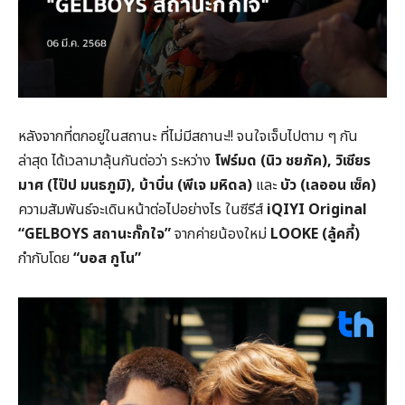
หลังจากที่ตกอยู่ในสถานะ ที่ไม่มีสถานะ!! จนใจเจ็บไปตาม ๆ กัน
ล่าสุด ได้เวลามาลุ้นกันต่อว่า ระหว่าง
โฟร์มด (นิว ชยภัค), วิเชียร
มาศ (ไป๊ป มนธภูมิ), บ้าบิ่น (พีเจ มหิดล)
และ
บัว (เลออน เซ็ค)
ความสัมพันธ์จะเดินหน้าต่อไปอย่างไร ในซีรีส์
iQIYI Original
“GELBOYS สถานะกั๊กใจ”
จากค่ายน้องใหม่
LOOKE (ลู้คกี้)
กำกับโดย
“บอส กูโน”