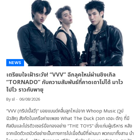
NEWS
เตรียมใจเฝ้าระวัง! “VVV” ฉีกลุคใหม่ผ่านซิงเกิล
“TORNADO” กับความสัมพันธ์ที่คาดเดาไม่ได้ มาไว
ไปไว ราวกับพายุ
By
sl
06/08/2026
“VVV (ทริปเปิ้ลวี)” บอยแบนด์คลื่นลูกใหม่จาก Whoop Music (วูป
มิวสิค) สังกัดในเครือค่ายเพลง What The Duck (วอท เดอะ ดัก) ที่มี
ศิลปินและโปรดิวเซอร์มือทองอย่าง “THE TOYS” นั่งแท่นผู้บริหาร หลัง
จากเปิดตัวเดบิวต์อย่างเป็นทางการไปเมื่อต้นปีที่ผ่านมา พวกเขาทั้งสาม นำ