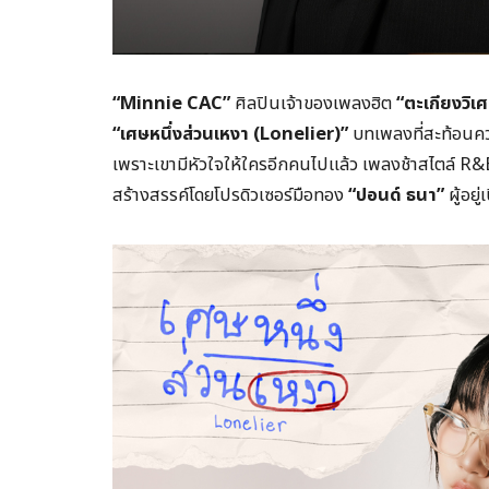
“Minnie CAC”
ศิลปินเจ้าของเพลงฮิต
“ตะเกียงวิเ
“เศษหนึ่งส่วนเหงา (Lonelier)”
บทเพลงที่สะท้อนควา
เพราะเขามีหัวใจให้ใครอีกคนไปแล้ว เพลงช้าสไตล์ R&B
สร้างสรรค์โดยโปรดิวเซอร์มือทอง
“ปอนด์ ธนา”
ผู้อยู