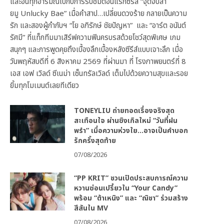
และอินทุกอารมณ์ไปกับการรับชมตอนแรกซีรีส์ “จุดจีบสา
ยมู Unlucky Bae” เมื่อคำสาป…เปลี่ยนดวงร้าย กลายเป็นความ
รัก และสองผู้กำกับฯ “โย อภิรักษ์ ชัยปัญหา” และ “อาร์ต อนันต์
รัศมี” ที่แท็กทีมมาเสิร์ฟความฟินครบรสด้วยโชว์สุดพิเศษ เกม
สนุกๆ และการพูดคุยถึงเบื้องลึกเบื้องหลังซีรีส์แบบเจาะลึก เมื่อ
วันพฤหัสบดีที่ 6 สิงหาคม 2569 ที่ผ่านมา ที่ โรงภาพยนตร์ที่ 8
เอส เอฟ เวิลด์ ซีเนม่า เซ็นทรัลเวิลด์ เต็มไปด้วยความสุขและรอย
ยิ้มทุกโมเมนต์เลยทีเดียว
TONEYLIU ถ่ายทอดเรื่องจริงสุด
สะเทือนใจ ผ่านซิงเกิลใหม่ “วันที่ฝน
พรำ” เมื่อความห่วงใย…อาจเป็นคำบอก
รักครั้งสุดท้าย
07/08/2026
“PP KRIT” ชวนเปิดประสบการณ์ความ
หวานซ่อนเปรี้ยวใน “Your Candy”
พร้อม “ต้าเหนิง” และ “ณิชา” ร่วมสร้าง
สีสันใน MV
07/08/2026