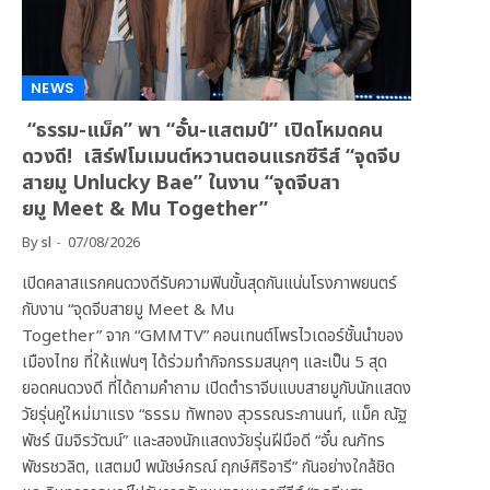
NEWS
“ธรรม-แม็ค” พา “อั๋น-แสตมป์” เปิดโหมดคน
ดวงดี! เสิร์ฟโมเมนต์หวานตอนแรกซีรีส์ “จุดจีบ
สายมู Unlucky Bae” ในงาน “จุดจีบสา
ยมู Meet & Mu Together”
By
sl
07/08/2026
เปิดคลาสแรกคนดวงดีรับความฟินขั้นสุดกันแน่นโรงภาพยนตร์
กับงาน “จุดจีบสายมู Meet & Mu
Together” จาก “GMMTV” คอนเทนต์โพรไวเดอร์ชั้นนำของ
เมืองไทย ที่ให้แฟนๆ ได้ร่วมทำกิจกรรมสนุกๆ และเป็น 5 สุด
ยอดคนดวงดี ที่ได้ถามคำถาม เปิดตำราจีบแบบสายมูกับนักแสดง
วัยรุ่นคู่ใหม่มาแรง “ธรรม ทัพทอง สุวรรณระกานนท์, แม็ค ณัฐ
พัชร์ นิมจิรวัฒน์” และสองนักแสดงวัยรุ่นฝีมือดี “อั๋น ณภัทร
พัชรชวลิต, แสตมป์ พนัชษ์กรณ์ ฤกษ์ศิริอารี” กันอย่างใกล้ชิด