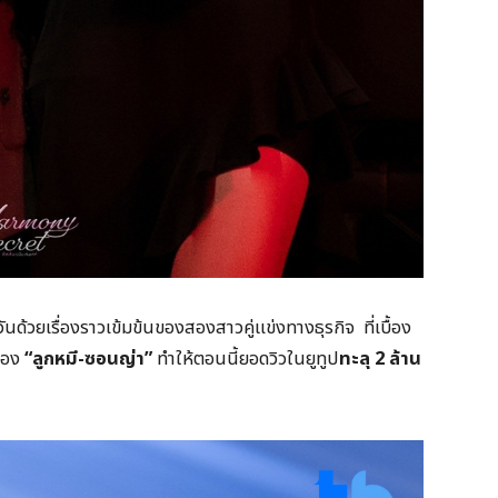
่วันด้วยเรื่องราวเข้มข้นของสองสาวคู่แข่งทางธุรกิจ ที่เบื้อง
งของ
“ลูกหมี-ซอนญ่า”
ทำให้ตอนนี้ยอดวิวในยูทูป
ทะลุ 2 ล้าน