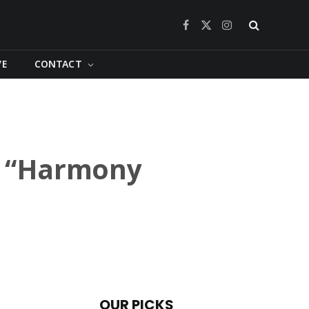
Facebook
X
Instagram
(Twitter)
VE
CONTACT
lot “Harmony
OUR PICKS