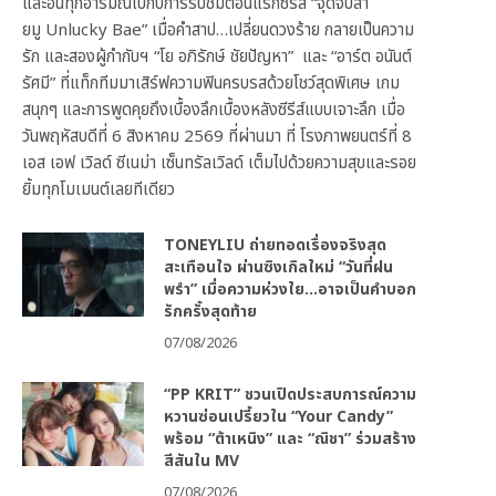
และอินทุกอารมณ์ไปกับการรับชมตอนแรกซีรีส์ “จุดจีบสา
ยมู Unlucky Bae” เมื่อคำสาป…เปลี่ยนดวงร้าย กลายเป็นความ
รัก และสองผู้กำกับฯ “โย อภิรักษ์ ชัยปัญหา” และ “อาร์ต อนันต์
รัศมี” ที่แท็กทีมมาเสิร์ฟความฟินครบรสด้วยโชว์สุดพิเศษ เกม
สนุกๆ และการพูดคุยถึงเบื้องลึกเบื้องหลังซีรีส์แบบเจาะลึก เมื่อ
วันพฤหัสบดีที่ 6 สิงหาคม 2569 ที่ผ่านมา ที่ โรงภาพยนตร์ที่ 8
เอส เอฟ เวิลด์ ซีเนม่า เซ็นทรัลเวิลด์ เต็มไปด้วยความสุขและรอย
ยิ้มทุกโมเมนต์เลยทีเดียว
TONEYLIU ถ่ายทอดเรื่องจริงสุด
สะเทือนใจ ผ่านซิงเกิลใหม่ “วันที่ฝน
พรำ” เมื่อความห่วงใย…อาจเป็นคำบอก
รักครั้งสุดท้าย
07/08/2026
“PP KRIT” ชวนเปิดประสบการณ์ความ
หวานซ่อนเปรี้ยวใน “Your Candy”
พร้อม “ต้าเหนิง” และ “ณิชา” ร่วมสร้าง
สีสันใน MV
07/08/2026