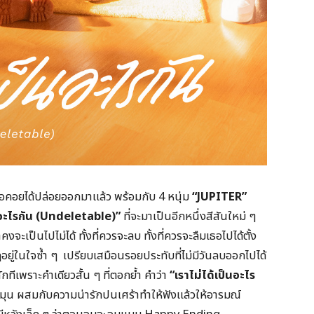
อคอยได้ปล่อยออกมาแล้ว พร้อมกับ 4 หนุ่ม
“JUPITER”
็นอะไรกัน (Undeletable)”
ที่จะมาเป็นอีกหนึ่งสีสันใหม่ ๆ
งจะเป็นไปไม่ได้ ทั้งที่ควรจะลบ ทั้งที่ควรจะลืมเธอไปได้ตั้ง
ู่ในใจซ้ำ ๆ เปรียบเสมือนรอยประทับที่ไม่มีวันลบออกไปได้
กทีเพราะคำเดียวสั้น ๆ ที่ตอกย้ำ คำว่า
“เราไม่ได้เป็นอะไร
ะมุน ผสมกับความน่ารักปนเศร้าทำให้ฟังแล้วให้อารมณ์