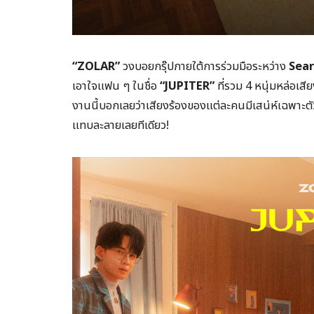
“ZOLAR”
วงบอยกรุ๊ปภายใต้การร่วมมือระหว่าง
Sea
เอาใจแฟน ๆ ในชื่อ
“JUPITER”
ที่รวม 4 หนุ่มหล่อเสี
งานนี้บอกเลยว่าเสียงร้องของแต่ละคนมีเสน่ห์เฉพาะตัว
แทบละลายเลยทีเดียว!