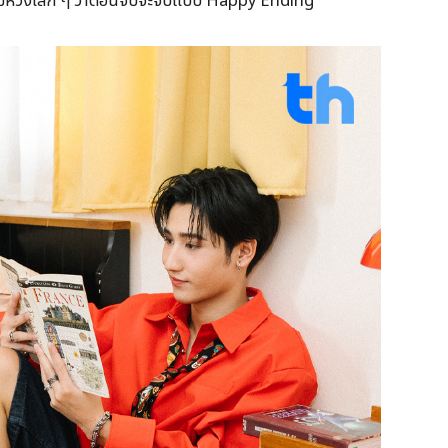
ังแอบมีหวังเล็ก ๆ ว่าตอนจบจะจบแบบ Happy Ending