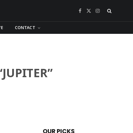
Facebook
X
Instagram
(Twitter)
VE
CONTACT
ย “JUPITER”
OUR PICKS