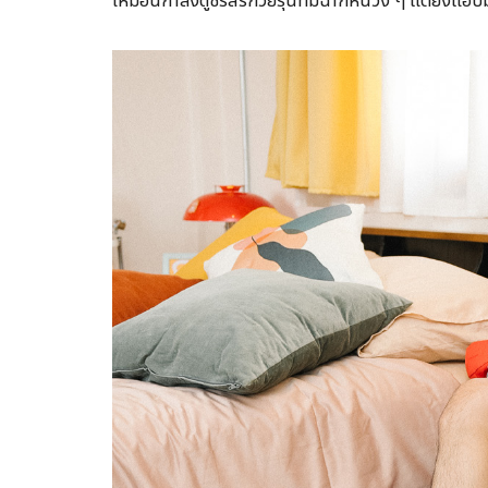
เหมือนกำลังดูซีรีส์รักวัยรุ่นที่มีฉากหน่วง ๆ แต่ย