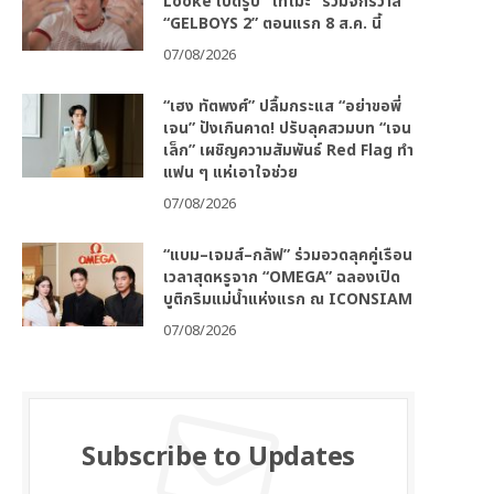
Looke เปิดรูป “โทโมะ” ร่วมจักรวาล
“GELBOYS 2” ตอนแรก 8 ส.ค. นี้
07/08/2026
“เฮง ทัตพงศ์” ปลื้มกระแส “อย่าขอพี่
เจน” ปังเกินคาด! ปรับลุคสวมบท “เจน
เล็ก” เผชิญความสัมพันธ์ Red Flag ทำ
แฟน ๆ แห่เอาใจช่วย
07/08/2026
“แบม–เจมส์–กลัฟ” ร่วมอวดลุคคู่เรือน
เวลาสุดหรูจาก “OMEGA” ฉลองเปิด
บูติกริมแม่น้ำแห่งแรก ณ ICONSIAM
07/08/2026
Subscribe to Updates