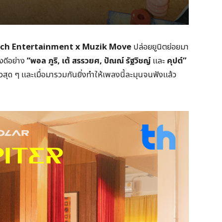
rch Entertainment x Muzik Move
ปล่อยยูนิตย่อยมา
ยงดีอย่าง
“พอล ภูริ, เต้ สรรวยศ, ปัณณ์ รัฐวิชญ์
และ
คุปต์”
สุด ๆ และเมื่อมารวมกันยิ่งทำให้เพลงนี้ละมุนจนฟังแล้ว