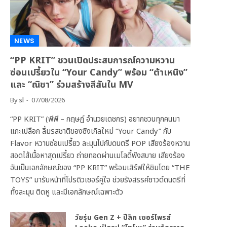
NEWS
“PP KRIT” ชวนเปิดประสบการณ์ความหวาน
ซ่อนเปรี้ยวใน “Your Candy” พร้อม “ต้าเหนิง”
และ “ณิชา” ร่วมสร้างสีสันใน MV
By
sl
07/08/2026
“PP KRIT” (พีพี – กฤษฏ์ อำนวยเดชกร) อยากชวนทุกคนมา
แกะเปลือก ลิ้มรสชาติของซิงเกิลใหม่ “Your Candy” กับ
Flavor หวานซ่อนเปรี้ยว ละมุนไปกับดนตรี POP เสียงร้องหวาน
สอดไส้เนื้อหาสุดเปรี้ยว ถ่ายทอดผ่านเมโลดี้ฟังสบาย เสียงร้อง
อันเป็นเอกลักษณ์ของ “PP KRIT” พร้อมเสิร์ฟให้ชิมโดย “THE
TOYS” มารับหน้าที่โปรดิวเซอร์คู่ใจ ช่วยรังสรรค์ซาวด์ดนตรีที่
ทั้งละมุน ติดหู และมีเอกลักษณ์เฉพาะตัว
วัยรุ่น Gen Z + ปีลึก เซอร์ไพรส์