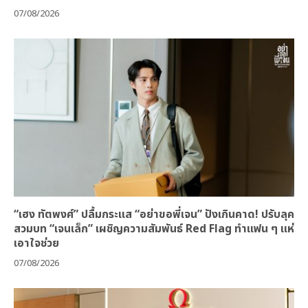
07/08/2026
“เฮง ทัตพงศ์” ปลื้มกระแส “อย่าขอพี่เจน” ปังเกินคาด! ปรับลุค
สวมบท “เจนเล็ก” เผชิญความสัมพันธ์ Red Flag ทำแฟน ๆ แห่
เอาใจช่วย
07/08/2026