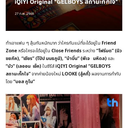
ทำเอาแฟน ๆ ลุ้นกันหนักมาก ว่าใครกันแน่ที่จะได้อยู่ใน
Friend
Zone
หรือใครจะได้อยู่ใน
Close Friends
ระหว่าง
“โฟร์มด”
(นิว
ชยภัค), “เชียร” (ไป๊ป มนธภูมิ), “บ้าบิ่น” (พีเจ มหิดล)
และ
“บัว” (เลออน เซ็ค)
ในซีรีส์
iQIYI Original “GELBOYS
สถานะกั๊กใจ”
จากค่ายน้องใหม่
LOOKE (ลู้คกี้)
ผลงานการกำกับ
โดย
“บอส กูโน”