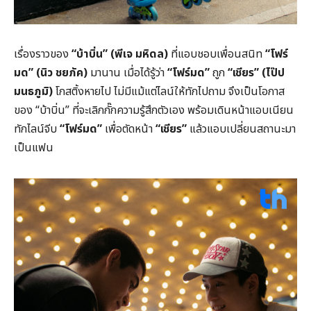
เรื่องราวของ
“บ้าบิ่น” (พีเจ มหิดล)
ที่แอบชอบเพื่อนสนิท
“โฟร์
มด” (นิว ชยภัค)
มานาน เมื่อได้รู้ว่า
“โฟร์มด”
ถูก
“เชียร”
(ไป๊ป
มนธภูมิ)
โกสติ้งหายไป ไม่มีแม้แต่ไลน์ให้ทักไปถาม จึงเป็นโอกาส
ของ “บ้าบิ่น” ที่จะเลิกกั๊กความรู้สึกตัวเอง พร้อมเดินหน้าแอบเนียน
ทักไลน์จีบ
“โฟร์มด”
เพื่อตัดหน้า
“เชียร”
แล้วแอบเปลี่ยนสถานะมา
เป็นแฟน