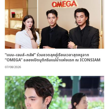
“แบม–เจมส์–กลัฟ” ร่วมอวดลุคคู่เรือนเวลาสุดหรูจาก
“OMEGA” ฉลองเปิดบูติกริมแม่น้ำแห่งแรก ณ ICONSIAM
07/08/2026