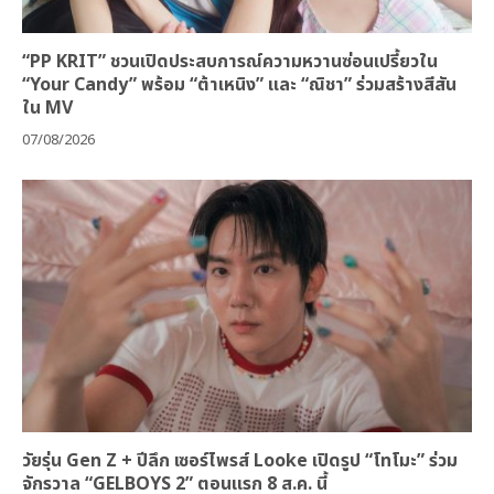
“PP KRIT” ชวนเปิดประสบการณ์ความหวานซ่อนเปรี้ยวใน
“Your Candy” พร้อม “ต้าเหนิง” และ “ณิชา” ร่วมสร้างสีสัน
ใน MV
07/08/2026
วัยรุ่น Gen Z + ปีลึก เซอร์ไพรส์ Looke เปิดรูป “โทโมะ” ร่วม
จักรวาล “GELBOYS 2” ตอนแรก 8 ส.ค. นี้