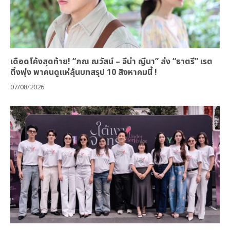
เดือดโค้งสุดท้าย! “ภณ ณวัสน์ – จีน่า ญีนา” ส่ง “ธาตรี” เรต
ติ้งพุ่ง พาคนดูแห่ลุ้นบทสรุป 10 สิงหาคมนี้ !
07/08/2026