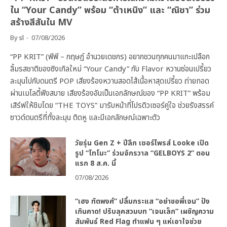
ใน “Your Candy” พร้อม “ต้าเหนิง” และ “ณิชา” ร่วม
สร้างสีสันใน MV
By
sl
07/08/2026
“PP KRIT” (พีพี – กฤษฏ์ อำนวยเดชกร) อยากชวนทุกคนมาแกะเปลือก
ลิ้มรสชาติของซิงเกิลใหม่ “Your Candy” กับ Flavor หวานซ่อนเปรี้ยว
ละมุนไปกับดนตรี POP เสียงร้องหวานสอดไส้เนื้อหาสุดเปรี้ยว ถ่ายทอด
ผ่านเมโลดี้ฟังสบาย เสียงร้องอันเป็นเอกลักษณ์ของ “PP KRIT” พร้อม
เสิร์ฟให้ชิมโดย “THE TOYS” มารับหน้าที่โปรดิวเซอร์คู่ใจ ช่วยรังสรรค์
ซาวด์ดนตรีที่ทั้งละมุน ติดหู และมีเอกลักษณ์เฉพาะตัว
วัยรุ่น Gen Z + ปีลึก เซอร์ไพรส์ Looke เปิด
รูป “โทโมะ” ร่วมจักรวาล “GELBOYS 2” ตอน
แรก 8 ส.ค. นี้
07/08/2026
“เฮง ทัตพงศ์” ปลื้มกระแส “อย่าขอพี่เจน” ปัง
เกินคาด! ปรับลุคสวมบท “เจนเล็ก” เผชิญความ
สัมพันธ์ Red Flag ทำแฟน ๆ แห่เอาใจช่วย