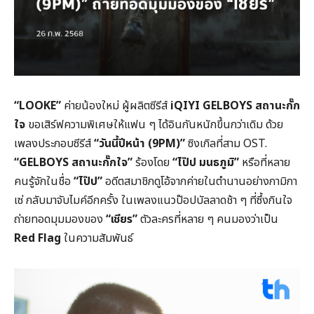
“LOOKE”
ค่ายน้องใหม่ ผู้ผลิตซีรีส์
iQIYI GELBOYS สถานะกั๊ก
ใจ
ขอเสิร์ฟความพิเศษให้แฟน ๆ ได้อินกันหนักขึ้นกว่าเดิม ด้วย
เพลงประกอบซีรีส์
“วันนี้ปีหน้า (9PM)”
ซิงเกิลที่สาม OST.
“GELBOYS สถานะกั๊กใจ”
ร้องโดย
“ไป๊ป มนธภูมิ”
หรือที่หลาย
คนรู้จักในชื่อ
“ไป๊ป”
อดีตสมาชิกดูโอ้จากค่ายในตำนานอย่างกามิกา
เซ่ กลับมาจับไมค์อีกครั้ง ในเพลงแนวป๊อปบัลลาดช้า ๆ ที่ซึ้งกินใจ
ถ่ายทอดมุมมองของ
“เชียร”
ตัวละครที่หลาย ๆ คนมองว่าเป็น
Red Flag
ในความสัมพันธ์