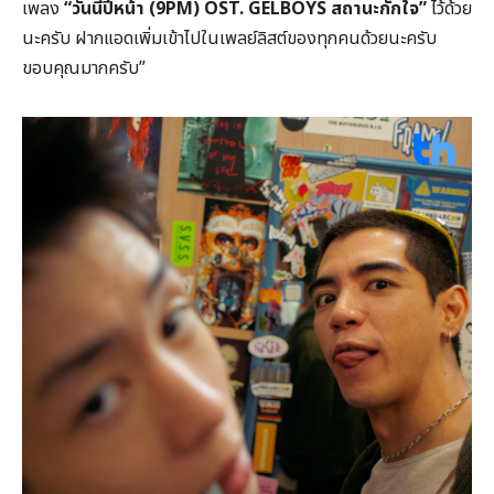
เพลง
“วันนี้ปีหน้า (9PM) OST. GELBOYS สถานะกั๊กใจ”
ไว้ด้วย
นะครับ ฝากแอดเพิ่มเข้าไปในเพลย์ลิสต์ของทุกคนด้วยนะครับ
ขอบคุณมากครับ”