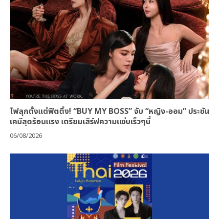
ไฟลุกตั้งแต่ฟิตติ้ง! “BUY MY BOSS” จับ “หญิง-ออม” ประชัน
เคมีสุดร้อนแรง เตรียมเสิร์ฟความแซ่บเร็วๆนี้
06/08/2026