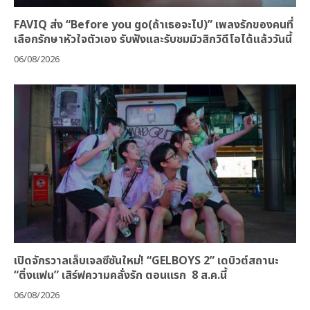
FAVIQ ส่ง “Before you go(ถ้าเธอจะไป)” เพลงรักของคนที่
เลือกรักษาหัวใจตัวเอง รับฟังและรับชมมิวสิกวิดีโอได้แล้ววันนี้
06/08/2026
เปิดจักรวาลเล็บเจลซีซันใหม่! “GELBOYS 2” เดบิวต์สถานะ
“ติ่งแฟน” เสิร์ฟความคลั่งรัก ตอนแรก 8 ส.ค.นี้
06/08/2026