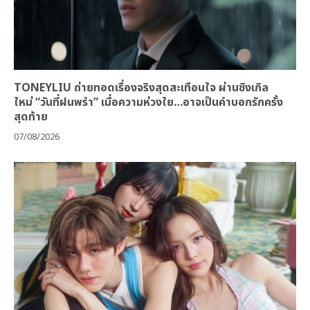
TONEYLIU ถ่ายทอดเรื่องจริงสุดสะเทือนใจ ผ่านซิงเกิล
ใหม่ “วันที่ฝนพรำ” เมื่อความห่วงใย…อาจเป็นคำบอกรักครั้ง
สุดท้าย
07/08/2026