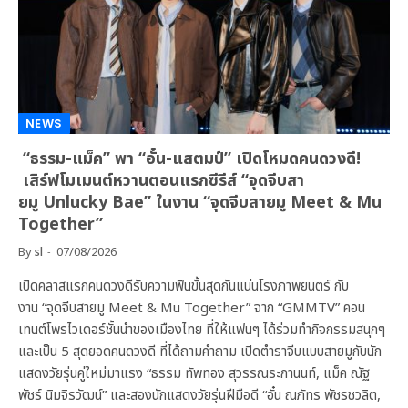
NEWS
“ธรรม-แม็ค” พา “อั๋น-แสตมป์” เปิดโหมดคนดวงดี!
เสิร์ฟโมเมนต์หวานตอนแรกซีรีส์ “จุดจีบสา
ยมู Unlucky Bae” ในงาน “จุดจีบสายมู Meet & Mu
Together”
By
sl
07/08/2026
เปิดคลาสแรกคนดวงดีรับความฟินขั้นสุดกันแน่นโรงภาพยนตร์ กับ
งาน “จุดจีบสายมู Meet & Mu Together” จาก “GMMTV” คอน
เทนต์โพรไวเดอร์ชั้นนำของเมืองไทย ที่ให้แฟนๆ ได้ร่วมทำกิจกรรมสนุกๆ
และเป็น 5 สุดยอดคนดวงดี ที่ได้ถามคำถาม เปิดตำราจีบแบบสายมูกับนัก
แสดงวัยรุ่นคู่ใหม่มาแรง “ธรรม ทัพทอง สุวรรณระกานนท์, แม็ค ณัฐ
พัชร์ นิมจิรวัฒน์” และสองนักแสดงวัยรุ่นฝีมือดี “อั๋น ณภัทร พัชรชวลิต,