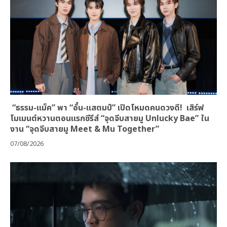
“ธรรม-แม็ค” พา “อั๋น-แสตมป์” เปิดโหมดคนดวงดี! เสิร์ฟ
โมเมนต์หวานตอนแรกซีรีส์ “จุดจีบสายมู Unlucky Bae” ใน
งาน “จุดจีบสายมู Meet & Mu Together”
07/08/2026