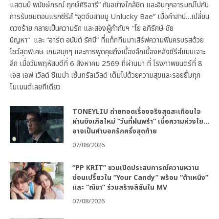
แสตมป์ พนัชษ์กรณ์ ฤกษ์ศิริอารี” กันอย่างใกล้ชิด และอินทุกอารมณ์ไปกับ
การรับชมตอนแรกซีรีส์ “จุดจีบสายมู Unlucky Bae” เมื่อคำสาป…เปลี่ยน
ดวงร้าย กลายเป็นความรัก และสองผู้กำกับฯ “โย อภิรักษ์ ชัย
ปัญหา” และ “อาร์ต อนันต์ รัศมี” ที่แท็กทีมมาเสิร์ฟความฟินครบรสด้วย
โชว์สุดพิเศษ เกมสนุกๆ และการพูดคุยถึงเบื้องลึกเบื้องหลังซีรีส์แบบเจาะ
ลึก เมื่อวันพฤหัสบดีที่ 6 สิงหาคม 2569 ที่ผ่านมา ที่ โรงภาพยนตร์ที่ 8
เอส เอฟ เวิลด์ ซีเนม่า เซ็นทรัลเวิลด์ เต็มไปด้วยความสุขและรอยยิ้มทุก
โมเมนต์เลยทีเดียว
TONEYLIU ถ่ายทอดเรื่องจริงสุดสะเทือนใจ
ผ่านซิงเกิลใหม่ “วันที่ฝนพรำ” เมื่อความห่วงใย…
อาจเป็นคำบอกรักครั้งสุดท้าย
07/08/2026
“PP KRIT” ชวนเปิดประสบการณ์ความหวาน
ซ่อนเปรี้ยวใน “Your Candy” พร้อม “ต้าเหนิง”
และ “ณิชา” ร่วมสร้างสีสันใน MV
07/08/2026