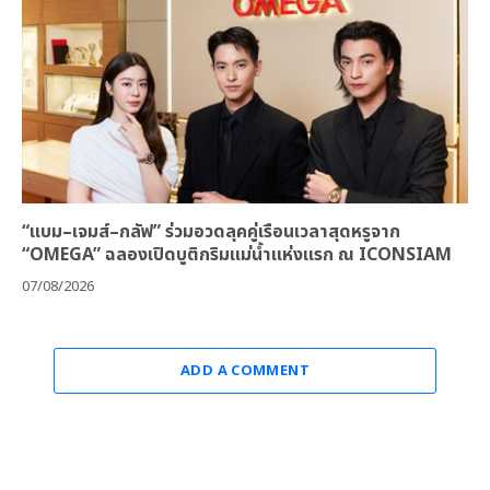
“แบม–เจมส์–กลัฟ” ร่วมอวดลุคคู่เรือนเวลาสุดหรูจาก
“OMEGA” ฉลองเปิดบูติกริมแม่น้ำแห่งแรก ณ ICONSIAM
07/08/2026
ADD A COMMENT