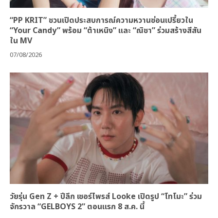
“PP KRIT” ชวนเปิดประสบการณ์ความหวานซ่อนเปรี้ยวใน
“Your Candy” พร้อม “ต้าเหนิง” และ “ณิชา” ร่วมสร้างสีสัน
ใน MV
07/08/2026
วัยรุ่น Gen Z + ปีลึก เซอร์ไพรส์ Looke เปิดรูป “โทโมะ” ร่วม
จักรวาล “GELBOYS 2” ตอนแรก 8 ส.ค. นี้