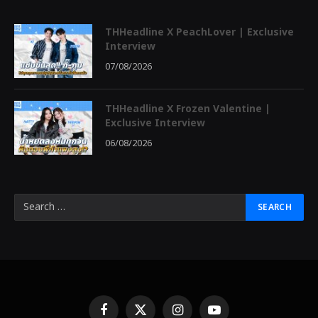
THHeadline X PeachLover | Exclusive
Interview
07/08/2026
THHeadline X Frozen Valentine |
Exclusive Interview
06/08/2026
Facebook
X
Instagram
YouTube