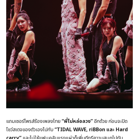
แถมเซอร์ไพรส์ร้องเพลงไทย
“พี่ไม่หล่อลวง”
อีกด้วย ก่อนจะปิด
โชว์สเตจของตัวเองไปกับ
“TIDAL WAVE, riBBon และ Hard
carry”
และไม่ให้แฟนคลับแรงแผ่วก็เพิ่มดีกรีความสนุกไปกับ