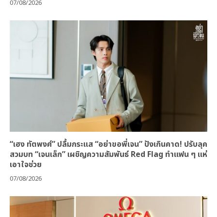
07/08/2026
“เฮง ทัตพงศ์” ปลื้มกระแส “อย่าขอพี่เจน” ปังเกินคาด! ปรับลุค
สวมบท “เจนเล็ก” เผชิญความสัมพันธ์ Red Flag ทำแฟน ๆ แห่
เอาใจช่วย
07/08/2026