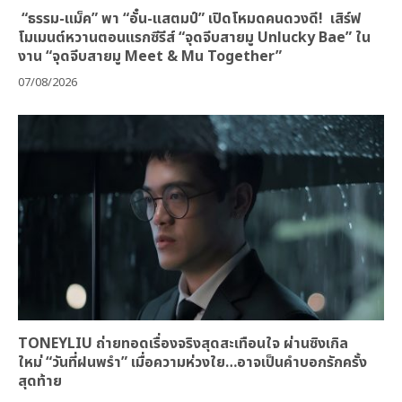
“ธรรม-แม็ค” พา “อั๋น-แสตมป์” เปิดโหมดคนดวงดี! เสิร์ฟ
โมเมนต์หวานตอนแรกซีรีส์ “จุดจีบสายมู Unlucky Bae” ใน
งาน “จุดจีบสายมู Meet & Mu Together”
07/08/2026
TONEYLIU ถ่ายทอดเรื่องจริงสุดสะเทือนใจ ผ่านซิงเกิล
ใหม่ “วันที่ฝนพรำ” เมื่อความห่วงใย…อาจเป็นคำบอกรักครั้ง
สุดท้าย