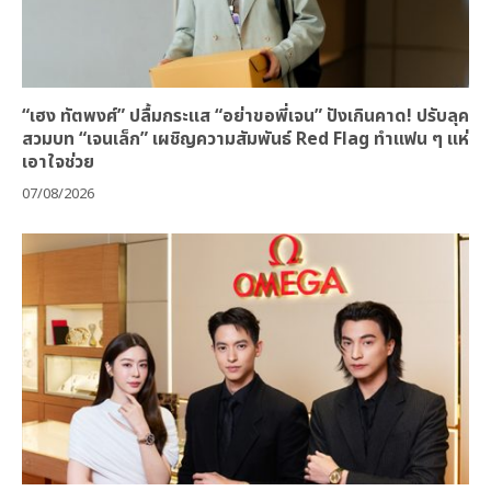
“เฮง ทัตพงศ์” ปลื้มกระแส “อย่าขอพี่เจน” ปังเกินคาด! ปรับลุค
สวมบท “เจนเล็ก” เผชิญความสัมพันธ์ Red Flag ทำแฟน ๆ แห่
เอาใจช่วย
07/08/2026