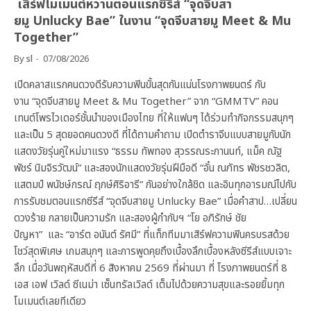
เสิร์ฟโมเมนต์หวานตอนแรกซีรีส์ “จุดจีบสา
ยมู Unlucky Bae” ในงาน “จุดจีบสายมู Meet & Mu
Together”
By
sl
07/08/2026
เปิดคลาสแรกคนดวงดีรับความฟินขั้นสุดกันแน่นโรงภาพยนตร์ กับ
งาน “จุดจีบสายมู Meet & Mu Together” จาก “GMMTV” คอน
เทนต์โพรไวเดอร์ชั้นนำของเมืองไทย ที่ให้แฟนๆ ได้ร่วมทำกิจกรรมสนุกๆ
และเป็น 5 สุดยอดคนดวงดี ที่ได้ถามคำถาม เปิดตำราจีบแบบสายมูกับนัก
แสดงวัยรุ่นคู่ใหม่มาแรง “ธรรม ทัพทอง สุวรรณระกานนท์, แม็ค ณัฐ
พัชร์ นิมจิรวัฒน์” และสองนักแสดงวัยรุ่นฝีมือดี “อั๋น ณภัทร พัชรชวลิต,
แสตมป์ พนัชษ์กรณ์ ฤกษ์ศิริอารี” กันอย่างใกล้ชิด และอินทุกอารมณ์ไปกับ
การรับชมตอนแรกซีรีส์ “จุดจีบสายมู Unlucky Bae” เมื่อคำสาป…เปลี่ยน
ดวงร้าย กลายเป็นความรัก และสองผู้กำกับฯ “โย อภิรักษ์ ชัย
ปัญหา” และ “อาร์ต อนันต์ รัศมี” ที่แท็กทีมมาเสิร์ฟความฟินครบรสด้วย
โชว์สุดพิเศษ เกมสนุกๆ และการพูดคุยถึงเบื้องลึกเบื้องหลังซีรีส์แบบเจาะ
ลึก เมื่อวันพฤหัสบดีที่ 6 สิงหาคม 2569 ที่ผ่านมา ที่ โรงภาพยนตร์ที่ 8
เอส เอฟ เวิลด์ ซีเนม่า เซ็นทรัลเวิลด์ เต็มไปด้วยความสุขและรอยยิ้มทุก
โมเมนต์เลยทีเดียว