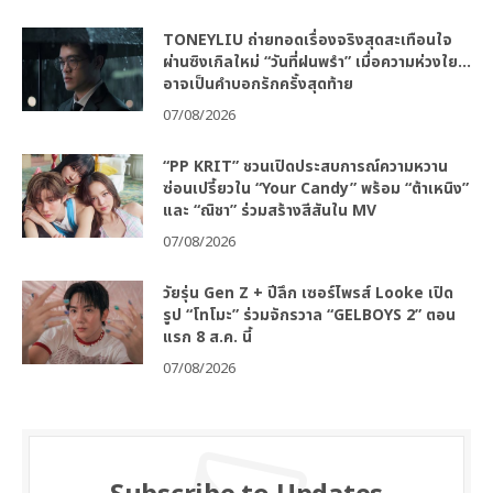
TONEYLIU ถ่ายทอดเรื่องจริงสุดสะเทือนใจ
ผ่านซิงเกิลใหม่ “วันที่ฝนพรำ” เมื่อความห่วงใย…
อาจเป็นคำบอกรักครั้งสุดท้าย
07/08/2026
“PP KRIT” ชวนเปิดประสบการณ์ความหวาน
ซ่อนเปรี้ยวใน “Your Candy” พร้อม “ต้าเหนิง”
และ “ณิชา” ร่วมสร้างสีสันใน MV
07/08/2026
วัยรุ่น Gen Z + ปีลึก เซอร์ไพรส์ Looke เปิด
รูป “โทโมะ” ร่วมจักรวาล “GELBOYS 2” ตอน
แรก 8 ส.ค. นี้
07/08/2026