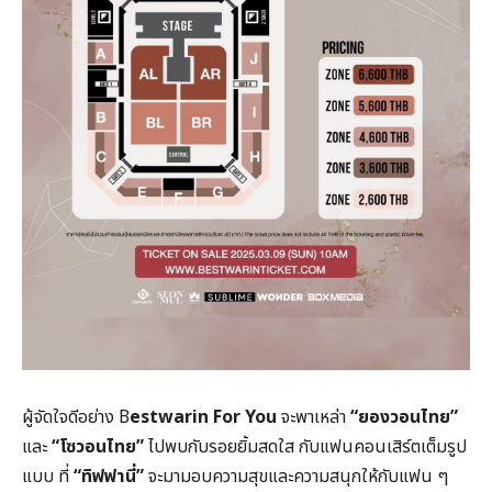
ผู้จัดใจดีอย่าง B
estwarin For You
จะพาเหล่า
“ยองวอนไทย”
และ
“โซวอนไทย”
ไปพบกับรอยยิ้มสดใส กับแฟนคอนเสิร์ตเต็มรูป
แบบ ที่
“ทิฟฟานี่”
จะมามอบความสุขและความสนุกให้กับแฟน ๆ