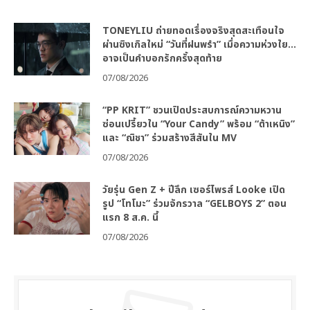
TONEYLIU ถ่ายทอดเรื่องจริงสุดสะเทือนใจ
ผ่านซิงเกิลใหม่ “วันที่ฝนพรำ” เมื่อความห่วงใย…
อาจเป็นคำบอกรักครั้งสุดท้าย
07/08/2026
“PP KRIT” ชวนเปิดประสบการณ์ความหวาน
ซ่อนเปรี้ยวใน “Your Candy” พร้อม “ต้าเหนิง”
และ “ณิชา” ร่วมสร้างสีสันใน MV
07/08/2026
วัยรุ่น Gen Z + ปีลึก เซอร์ไพรส์ Looke เปิด
รูป “โทโมะ” ร่วมจักรวาล “GELBOYS 2” ตอน
แรก 8 ส.ค. นี้
07/08/2026