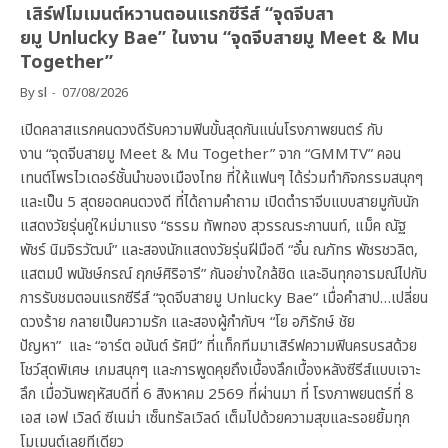
เสิร์ฟโมเมนต์หวานตอนแรกซีรีส์ “จุดจีบสา
ยมู Unlucky Bae” ในงาน “จุดจีบสายมู Meet & Mu
Together”
By
sl
07/08/2026
เปิดคลาสแรกคนดวงดีรับความฟินขั้นสุดกันแน่นโรงภาพยนตร์ กับ
งาน “จุดจีบสายมู Meet & Mu Together” จาก “GMMTV” คอน
เทนต์โพรไวเดอร์ชั้นนำของเมืองไทย ที่ให้แฟนๆ ได้ร่วมทำกิจกรรมสนุกๆ
และเป็น 5 สุดยอดคนดวงดี ที่ได้ถามคำถาม เปิดตำราจีบแบบสายมูกับนัก
แสดงวัยรุ่นคู่ใหม่มาแรง “ธรรม ทัพทอง สุวรรณระกานนท์, แม็ค ณัฐ
พัชร์ นิมจิรวัฒน์” และสองนักแสดงวัยรุ่นฝีมือดี “อั๋น ณภัทร พัชรชวลิต,
แสตมป์ พนัชษ์กรณ์ ฤกษ์ศิริอารี” กันอย่างใกล้ชิด และอินทุกอารมณ์ไปกับ
การรับชมตอนแรกซีรีส์ “จุดจีบสายมู Unlucky Bae” เมื่อคำสาป…เปลี่ยน
ดวงร้าย กลายเป็นความรัก และสองผู้กำกับฯ “โย อภิรักษ์ ชัย
ปัญหา” และ “อาร์ต อนันต์ รัศมี” ที่แท็กทีมมาเสิร์ฟความฟินครบรสด้วย
โชว์สุดพิเศษ เกมสนุกๆ และการพูดคุยถึงเบื้องลึกเบื้องหลังซีรีส์แบบเจาะ
ลึก เมื่อวันพฤหัสบดีที่ 6 สิงหาคม 2569 ที่ผ่านมา ที่ โรงภาพยนตร์ที่ 8
เอส เอฟ เวิลด์ ซีเนม่า เซ็นทรัลเวิลด์ เต็มไปด้วยความสุขและรอยยิ้มทุก
โมเมนต์เลยทีเดียว