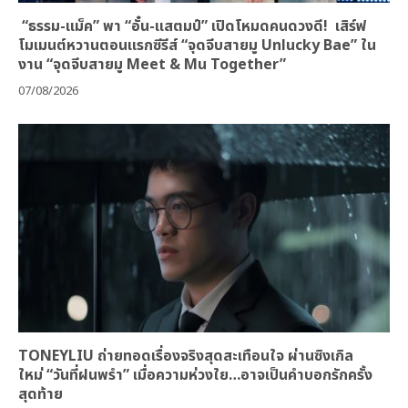
“ธรรม-แม็ค” พา “อั๋น-แสตมป์” เปิดโหมดคนดวงดี! เสิร์ฟ
โมเมนต์หวานตอนแรกซีรีส์ “จุดจีบสายมู Unlucky Bae” ใน
งาน “จุดจีบสายมู Meet & Mu Together”
07/08/2026
TONEYLIU ถ่ายทอดเรื่องจริงสุดสะเทือนใจ ผ่านซิงเกิล
ใหม่ “วันที่ฝนพรำ” เมื่อความห่วงใย…อาจเป็นคำบอกรักครั้ง
สุดท้าย