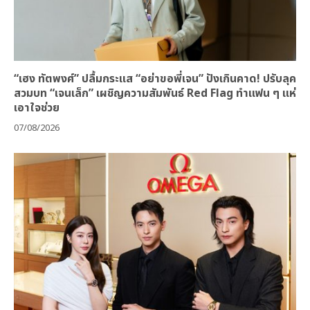
“เฮง ทัตพงศ์” ปลื้มกระแส “อย่าขอพี่เจน” ปังเกินคาด! ปรับลุค
สวมบท “เจนเล็ก” เผชิญความสัมพันธ์ Red Flag ทำแฟน ๆ แห่
เอาใจช่วย
07/08/2026