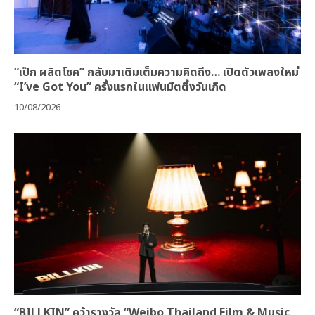
“เป๊ก ผลิตโชค” กลับมาเติมเต็มความคิดถึง… เปิดตัวเพลงใหม่
“I’ve Got You” ครั้งแรกในแฟนมีตติ้งวันเกิด
10/08/2026
“BILLKIN” คว้ารางวัล “Weibo Thailand Film & Music