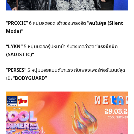
“
PROXIE
“
6 หนุ่มสุดฮอต เจ้าของเพลงฮิต
“คนไม่คุย (
Silent
Mode)
”
“
LYKN
“
5 หนุ่มบอยกรุ๊ปหมาป่า กับซิงเกิลล่าสุด
“แรงอีกนิด
(
SADISTIC)
“
“
PERSES
“
5 หนุ่มบอยแบนด์มาแรง กับเพลงเพอร์ฟอร์แมนซ์สุด
เป๊ะ “
BODYGUARD
“