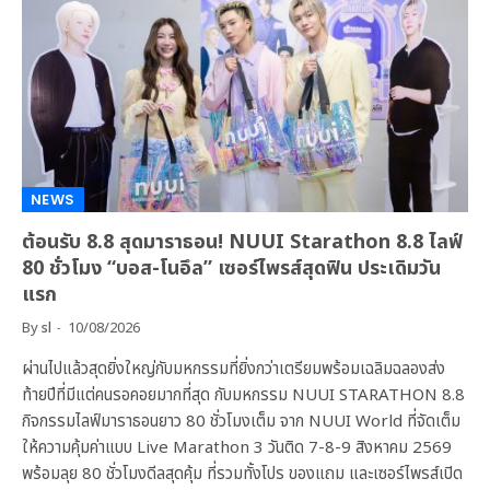
NEWS
ต้อนรับ 8.8 สุดมาราธอน! NUUI Starathon 8.8 ไลฟ์
80 ชั่วโมง “บอส-โนอึล” เซอร์ไพรส์สุดฟิน ประเดิมวัน
แรก
By
sl
10/08/2026
ผ่านไปแล้วสุดยิ่งใหญ่กับมหกรรมที่ยิ่งกว่าเตรียมพร้อมเฉลิมฉลองส่ง
ท้ายปีที่มีแต่คนรอคอยมากที่สุด กับมหกรรม NUUI STARATHON 8.8
กิจกรรมไลฟ์มาราธอนยาว 80 ชั่วโมงเต็ม จาก NUUI World ที่จัดเต็ม
ให้ความคุ้มค่าแบบ Live Marathon 3 วันติด 7-8-9 สิงหาคม 2569
พร้อมลุย 80 ชั่วโมงดีลสุดคุ้ม ที่รวมทั้งโปร ของแถม และเซอร์ไพรส์เปิด