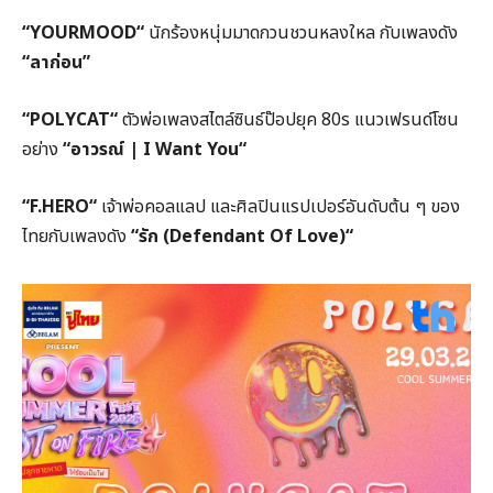
“
YOURMOOD
“
นักร้องหนุ่มมาดกวนชวนหลงใหล กับเพลงดัง
“ลาก่อน”
“
POLYCAT
“
ตัวพ่อเพลงสไตล์ซินธ์ป๊อปยุค 80
s
แนวเฟรนด์โซน
อย่าง
“อาวรณ์
| I Want You
“
“
F.HERO
“
เจ้าพ่อคอลแลป และศิลปินแรปเปอร์อันดับต้น ๆ ของ
ไทยกับเพลงดัง
“รัก (
Defendant Of Love)
“