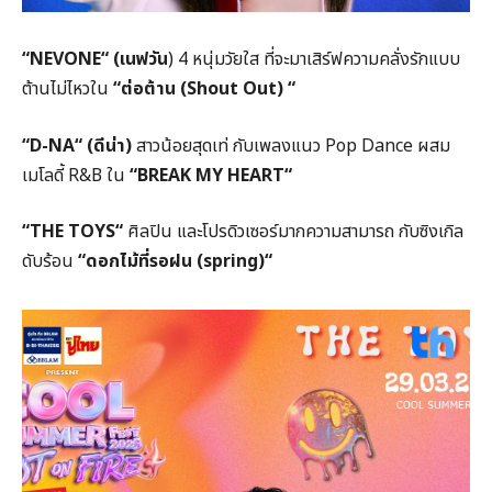
“
NEVONE
“
(
เนฟวัน
) 4 หนุ่มวัยใส ที่จะมาเสิร์ฟความคลั่งรักแบบ
ต้านไม่ไหวใน
“ต่อต้าน (
Shout Out)
“
“
D-NA
“
(
ดีน่า)
สาวน้อยสุดเท่ กับเพลงแนว
Pop Dance
ผสม
เมโลดี้
R&B
ใน
“
BREAK MY HEART
“
“
THE TOYS
“
ศิลปิน และโปรดิวเซอร์มากความสามารถ กับซิงเกิล
ดับร้อน
“ดอกไม้ที่รอฝน (
spring)
“