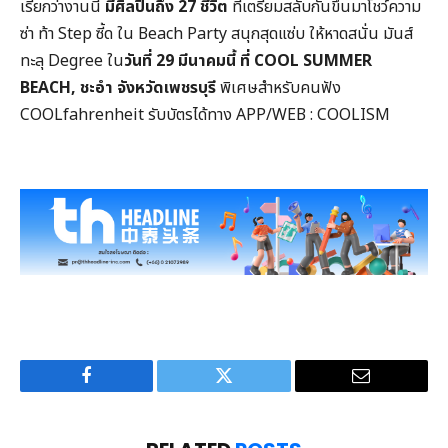
เรียกว่างานนี้
มีศิลปินถึง 27 ชีวิต
ที่เตรียมสลับกันขึ้นมาโชว์ความ
ซ่า ท้า
Step
ซี้ด ใน
Beach Party
สนุกสุดแซ่บ ให้หาดสนั่น มันส์
ทะลุ
Degree
ใน
วันที่ 29 มีนาคมนี้ ที่
COOL SUMMER
BEACH,
ชะอำ จังหวัดเพชรบุรี
พิเศษสำหรับคนฟัง
COOLfahrenheit
รับบัตรได้ทาง
APP/WEB : COOLISM
Facebook
Twitter
Email