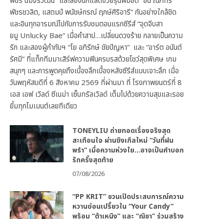
พัชร์ นิมจิรวัฒน์” และสองนักแสดงวัยรุ่นฝีมือดี “อั๋น ณภัทร
พัชรชวลิต, แสตมป์ พนัชษ์กรณ์ ฤกษ์ศิริอารี” กันอย่างใกล้ชิด
และอินทุกอารมณ์ไปกับการรับชมตอนแรกซีรีส์ “จุดจีบสา
ยมู Unlucky Bae” เมื่อคำสาป…เปลี่ยนดวงร้าย กลายเป็นความ
รัก และสองผู้กำกับฯ “โย อภิรักษ์ ชัยปัญหา” และ “อาร์ต อนันต์
รัศมี” ที่แท็กทีมมาเสิร์ฟความฟินครบรสด้วยโชว์สุดพิเศษ เกม
สนุกๆ และการพูดคุยถึงเบื้องลึกเบื้องหลังซีรีส์แบบเจาะลึก เมื่อ
วันพฤหัสบดีที่ 6 สิงหาคม 2569 ที่ผ่านมา ที่ โรงภาพยนตร์ที่ 8
เอส เอฟ เวิลด์ ซีเนม่า เซ็นทรัลเวิลด์ เต็มไปด้วยความสุขและรอย
ยิ้มทุกโมเมนต์เลยทีเดียว
TONEYLIU ถ่ายทอดเรื่องจริงสุด
สะเทือนใจ ผ่านซิงเกิลใหม่ “วันที่ฝน
พรำ” เมื่อความห่วงใย…อาจเป็นคำบอก
รักครั้งสุดท้าย
07/08/2026
“PP KRIT” ชวนเปิดประสบการณ์ความ
หวานซ่อนเปรี้ยวใน “Your Candy”
พร้อม “ต้าเหนิง” และ “ณิชา” ร่วมสร้าง