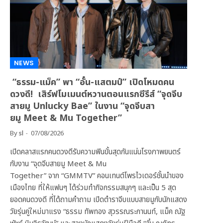
NEWS
“ธรรม-แม็ค” พา “อั๋น-แสตมป์” เปิดโหมดคน
ดวงดี! เสิร์ฟโมเมนต์หวานตอนแรกซีรีส์ “จุดจีบ
สายมู Unlucky Bae” ในงาน “จุดจีบสา
ยมู Meet & Mu Together”
By
sl
07/08/2026
เปิดคลาสแรกคนดวงดีรับความฟินขั้นสุดกันแน่นโรงภาพยนตร์
กับงาน “จุดจีบสายมู Meet & Mu
Together” จาก “GMMTV” คอนเทนต์โพรไวเดอร์ชั้นนำของ
เมืองไทย ที่ให้แฟนๆ ได้ร่วมทำกิจกรรมสนุกๆ และเป็น 5 สุด
ยอดคนดวงดี ที่ได้ถามคำถาม เปิดตำราจีบแบบสายมูกับนักแสดง
วัยรุ่นคู่ใหม่มาแรง “ธรรม ทัพทอง สุวรรณระกานนท์, แม็ค ณัฐ