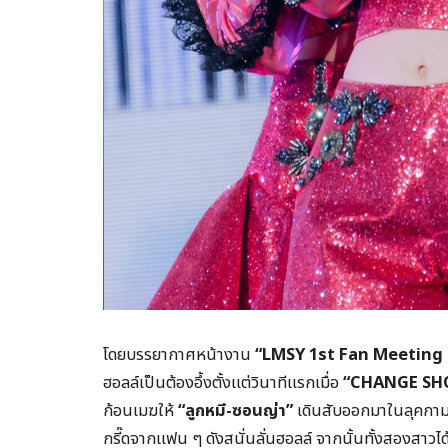
โดยบรรยากาศหน้างาน
“LMSY 1st Fan Meeting 
ฮอลล์เป็นต้องอึ้งตั้งแต่วินาทีแรกเมื่อ
“CHANGE SH
ก้อนเมฆให้
“ลูกหมี-ซอนญ่า”
เดินสับออกมาในลุคกามเ
กรี๊ดจากแฟน ๆ ดังสนั่นลั่นฮอลล์ จากนั้นทั้งสองสา