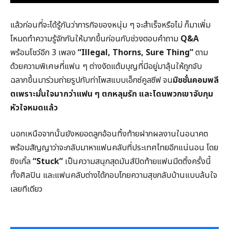
แล้วก่อนที่จะได้รู้กันว่าภารกิจของหนุ่ม ๆ จะสำเร็จหรือไม่ ก็มาเพิ่ม
โหมดทำความรู้จักกันให้มากขึ้นก่อนกับช่วงตอบคำถาม
Q&A
พร้อมโชว์อีก 3 เพลง
“Illegal, Thorns, Sure Thing”
ตาม
ด้วยความพิเศษที่แฟน ๆ ต่างงัดแต้มบุญที่มีอยู่มาลุ้นให้ถูกจับ
ฉลากขึ้นมาร่วมถ่ายรูปกับท่าโพสแบบเอ็กซ์คูลซีฟ จน
มิชชั่นคอมพลี
ตเพราะมั่นใจมากว่าแฟน ๆ ตกหลุมรัก และโดนพวกเขาจับกุม
หัวใจหมดแล้ว
นอกเหนือจากนั้นยังหยอดลูกอ้อนทิ้งท้ายฝากผลงานในอนาคต
พร้อมสัญญาว่าจะกลับมาหาแฟนคลับที่ประเทศไทยอีกแน่นอน โดย
ซิงเกิ้ล
“Stuck”
เป็นความสนุกสุดมันส์ปิดท้ายแฟนมีตติ้งครั้งนี้
ทั้งศิลปิน และแฟนคลับต่างได้กอบโกยความสุขกลับบ้านแบบล้นใจ
เลยทีเดียว