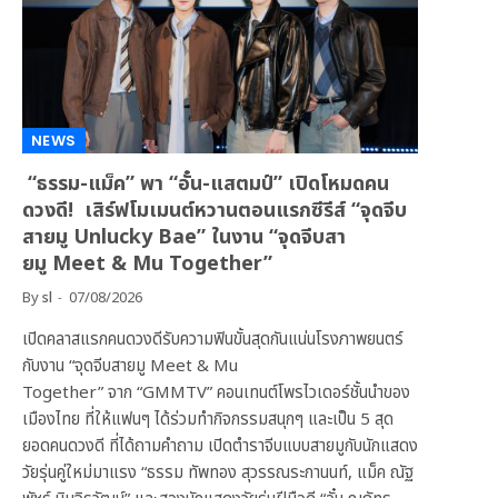
NEWS
“ธรรม-แม็ค” พา “อั๋น-แสตมป์” เปิดโหมดคน
ดวงดี! เสิร์ฟโมเมนต์หวานตอนแรกซีรีส์ “จุดจีบ
สายมู Unlucky Bae” ในงาน “จุดจีบสา
ยมู Meet & Mu Together”
By
sl
07/08/2026
เปิดคลาสแรกคนดวงดีรับความฟินขั้นสุดกันแน่นโรงภาพยนตร์
กับงาน “จุดจีบสายมู Meet & Mu
Together” จาก “GMMTV” คอนเทนต์โพรไวเดอร์ชั้นนำของ
เมืองไทย ที่ให้แฟนๆ ได้ร่วมทำกิจกรรมสนุกๆ และเป็น 5 สุด
ยอดคนดวงดี ที่ได้ถามคำถาม เปิดตำราจีบแบบสายมูกับนักแสดง
วัยรุ่นคู่ใหม่มาแรง “ธรรม ทัพทอง สุวรรณระกานนท์, แม็ค ณัฐ