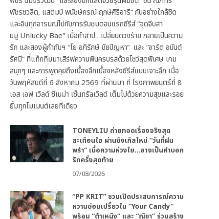
พัชร์ นิมจิรวัฒน์” และสองนักแสดงวัยรุ่นฝีมือดี “อั๋น ณภัทร
พัชรชวลิต, แสตมป์ พนัชษ์กรณ์ ฤกษ์ศิริอารี” กันอย่างใกล้ชิด
และอินทุกอารมณ์ไปกับการรับชมตอนแรกซีรีส์ “จุดจีบสา
ยมู Unlucky Bae” เมื่อคำสาป…เปลี่ยนดวงร้าย กลายเป็นความ
รัก และสองผู้กำกับฯ “โย อภิรักษ์ ชัยปัญหา” และ “อาร์ต อนันต์
รัศมี” ที่แท็กทีมมาเสิร์ฟความฟินครบรสด้วยโชว์สุดพิเศษ เกม
สนุกๆ และการพูดคุยถึงเบื้องลึกเบื้องหลังซีรีส์แบบเจาะลึก เมื่อ
วันพฤหัสบดีที่ 6 สิงหาคม 2569 ที่ผ่านมา ที่ โรงภาพยนตร์ที่ 8
เอส เอฟ เวิลด์ ซีเนม่า เซ็นทรัลเวิลด์ เต็มไปด้วยความสุขและรอย
ยิ้มทุกโมเมนต์เลยทีเดียว
TONEYLIU ถ่ายทอดเรื่องจริงสุด
สะเทือนใจ ผ่านซิงเกิลใหม่ “วันที่ฝน
พรำ” เมื่อความห่วงใย…อาจเป็นคำบอก
รักครั้งสุดท้าย
07/08/2026
“PP KRIT” ชวนเปิดประสบการณ์ความ
หวานซ่อนเปรี้ยวใน “Your Candy”
พร้อม “ต้าเหนิง” และ “ณิชา” ร่วมสร้าง