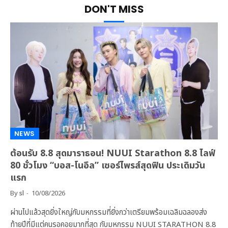
DON'T MISS
NEWS
ต้อนรับ 8.8 สุดมาราธอน! NUUI Starathon 8.8 ไลฟ์
80 ชั่วโมง “บอส-โนอึล” เซอร์ไพรส์สุดฟิน ประเดิมวัน
แรก
By
sl
10/08/2026
ผ่านไปแล้วสุดยิ่งใหญ่กับมหกรรมที่ยิ่งกว่าเตรียมพร้อมเฉลิมฉลองส่ง
ท้ายปีที่มีแต่คนรอคอยมากที่สุด กับมหกรรม NUUI STARATHON 8.8