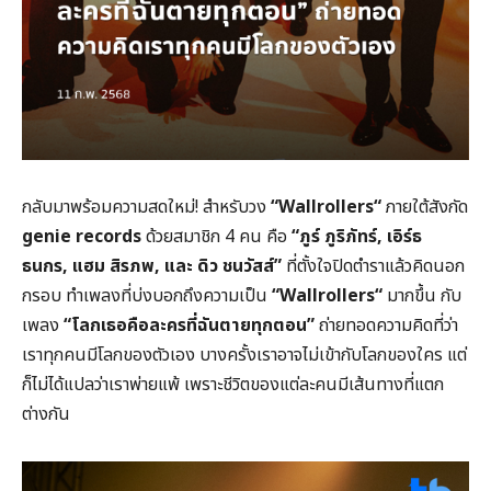
กลับมาพร้อมความสดใหม่! สำหรับวง
“
Wallrollers
“
ภายใต้สังกัด
genie records
ด้วยสมาชิก
4
คน คือ
“ภูร์ ภูริภัทร์
,
เอิร์ธ
ธนกร
,
แฮม สิรภพ
,
และ ดิว ชนวัสส์”
ที่ตั้งใจปิดตำราแล้วคิดนอก
กรอบ ทำเพลงที่บ่งบอกถึงความเป็น
“
Wallrollers
“
มากขึ้น กับ
เพลง
“โลกเธอคือละครที่ฉันตายทุกตอน”
ถ่ายทอดความคิดที่ว่า
เราทุกคนมีโลกของตัวเอง บางครั้งเราอาจไม่เข้ากับโลกของใคร แต่
ก็ไม่ได้แปลว่าเราพ่ายแพ้ เพราะชีวิตของแต่ละคนมีเส้นทางที่แตก
ต่างกัน