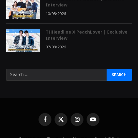
Interview
10/08/2026
THHeadline X PeachLover | Exclusive
Interview
07/08/2026
Facebook
X
Instagram
YouTube
(Twitter)