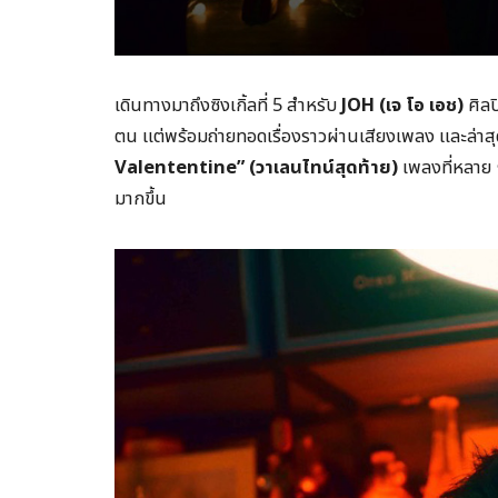
เดินทางมาถึงซิงเกิ้ลที่ 5 สำหรับ
JOH (เจ โอ เอช)
ศิลป
ตน แต่พร้อมถ่ายทอดเรื่องราวผ่านเสียงเพลง และล่าสุด
Valententine” (วาเลนไทน์สุดท้าย)
เพลงที่หลาย ๆ
มากขึ้น