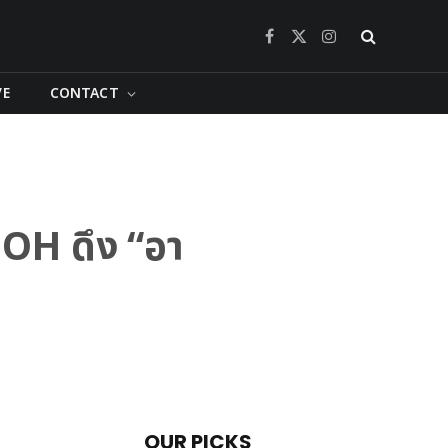
Facebook
X
Instagram
(Twitter)
VE
CONTACT
JOH ดึง “อา
OUR PICKS