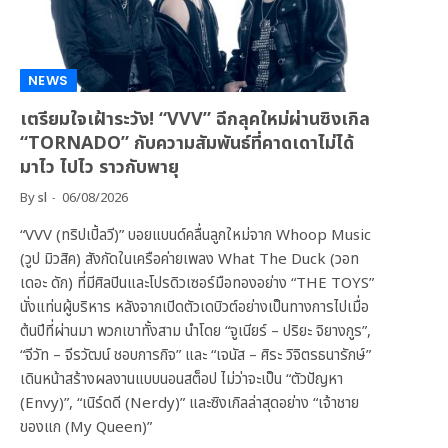
NEWS
เตรียมใจเฝ้าระวัง! “VVV” ฉีกลุคใหม่ผ่านซิงเกิล
“TORNADO” กับความสัมพันธ์ที่คาดเดาไม่ได้
มาไว ไปไว ราวกับพายุ
By
sl
06/08/2026
“VVV (ทริปเปิ้ลวี)” บอยแบนด์คลื่นลูกใหม่จาก Whoop Music
(วูป มิวสิค) สังกัดในเครือค่ายเพลง What The Duck (วอท
เดอะ ดัก) ที่มีศิลปินและโปรดิวเซอร์มือทองอย่าง “THE TOYS”
นั่งแท่นผู้บริหาร หลังจากเปิดตัวเดบิวต์อย่างเป็นทางการไปเมื่อ
ต้นปีที่ผ่านมา พวกเขาทั้งสาม นำโดย “จูเนียร์ – ปริยะ จิยางกูร”,
“จีวัท – จีรวัฒน์ ชอบการกิจ” และ “เจนัส – ศิระ วิจิตรธนารักษ์”
เดินหน้าสร้างผลงานแบบนอนสต็อป ไม่ว่าจะเป็น “ตัวปัญหา
(Envy)”, “เนิร์ดดี (Nerdy)” และซิงเกิลล่าสุดอย่าง “เจ้าชาย
ของแก (My Queen)”