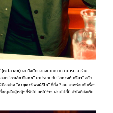
 (เจ โอ เอช)
เลยดึงนักแสดงมากความสามารถ มาร่วม
ุดฮอต
“อาเล็ก ธีรเดช”
มาประกบกับ
“สตางค์ ตริษา”
อดีต
ีมืออย่าง
“อาสุเชาว์ พงษ์วิไล”
ที่ทั้ง 3 คน มาพร้อมกับเรื่อง
ญเสียผู้หญิงที่รักไป แต่ไม่ว่าจะผ่านไปกี่ปี หัวใจก็ยังเต็ม