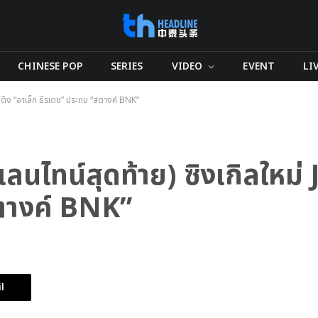
CHINESE POP
SERIES
VIDEO
EVENT
LI
H ดึง “อาเล็ก ธีรเดช” ประกบ “สตางค์ BNK”
นไทน์สุดท้าย) ซิงเกิลใหม่ 
สตางค์ BNK”
l