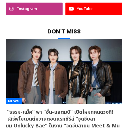
Instagram
YouTube
DON'T MISS
NEWS
“ธรรม-แม็ค” พา “อั๋น-แสตมป์” เปิดโหมดคนดวงดี!
เสิร์ฟโมเมนต์หวานตอนแรกซีรีส์ “จุดจีบสา
ยมู Unlucky Bae” ในงาน “จุดจีบสายมู Meet & Mu