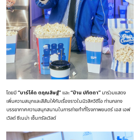
โดยมี
“บาร์โค้ด ตฤณสิษฐ์”
และ
“ป่าน ปทิตตา”
มาร่วมแสดง
เพิ่มความสนุกและสีสันให้กับเรื่องราวในมิวสิควิดีโอ ท่ามกลาง
บรรยากาศความสนุกสนานในการถ่ายทำที่โรงภาพยนตร์ เอส เอฟ
เวิลด์ ซีเนม่า เซ็นทรัลเวิลด์