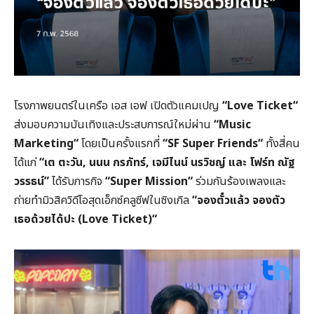
โรงภาพยนตร์ในเครือ เอส เอฟ เปิดตัวแคมเปญ
“
Love Ticket
“
ส่งมอบความบันเทิงและประสบการณ์ใหม่ผ่าน
“
Music
Marketing
“
โดยเป็นครั้งแรกที่
“
SF Super Friends
“
ทั้งสี่คน
ได้แก่
“เต ตะวัน
,
นนน กรภัทร์
,
เจมีไนน์ นรวิชญ์ และ โฟร์ท ณัฐ
วรรธน์”
ได้รับภารกิจ
“
Super Mission
“
ร่วมกันร้องเพลงและ
ถ่ายทำมิวสิควิดีโอสุดเอ็กซ์คลูซีฟในซิงเกิล
“จองตั๋วแล้ว จองตัว
เธอด้วยได้ปะ (
Love Ticket)
“