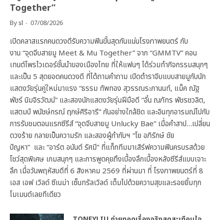
Together”
By
sl
07/08/2026
เปิดคลาสแรกคนดวงดีรับความฟินขั้นสุดกันแน่นโรงภาพยนตร์ กับ
งาน “จุดจีบสายมู Meet & Mu Together” จาก “GMMTV” คอน
เทนต์โพรไวเดอร์ชั้นนำของเมืองไทย ที่ให้แฟนๆ ได้ร่วมทำกิจกรรมสนุกๆ
และเป็น 5 สุดยอดคนดวงดี ที่ได้ถามคำถาม เปิดตำราจีบแบบสายมูกับนัก
แสดงวัยรุ่นคู่ใหม่มาแรง “ธรรม ทัพทอง สุวรรณระกานนท์, แม็ค ณัฐ
พัชร์ นิมจิรวัฒน์” และสองนักแสดงวัยรุ่นฝีมือดี “อั๋น ณภัทร พัชรชวลิต,
แสตมป์ พนัชษ์กรณ์ ฤกษ์ศิริอารี” กันอย่างใกล้ชิด และอินทุกอารมณ์ไปกับ
การรับชมตอนแรกซีรีส์ “จุดจีบสายมู Unlucky Bae” เมื่อคำสาป…เปลี่ยน
ดวงร้าย กลายเป็นความรัก และสองผู้กำกับฯ “โย อภิรักษ์ ชัย
ปัญหา” และ “อาร์ต อนันต์ รัศมี” ที่แท็กทีมมาเสิร์ฟความฟินครบรสด้วย
โชว์สุดพิเศษ เกมสนุกๆ และการพูดคุยถึงเบื้องลึกเบื้องหลังซีรีส์แบบเจาะ
ลึก เมื่อวันพฤหัสบดีที่ 6 สิงหาคม 2569 ที่ผ่านมา ที่ โรงภาพยนตร์ที่ 8
เอส เอฟ เวิลด์ ซีเนม่า เซ็นทรัลเวิลด์ เต็มไปด้วยความสุขและรอยยิ้มทุก
โมเมนต์เลยทีเดียว
TONEYLIU ถ่ายทอดเรื่องจริงสุดสะเทือนใจ