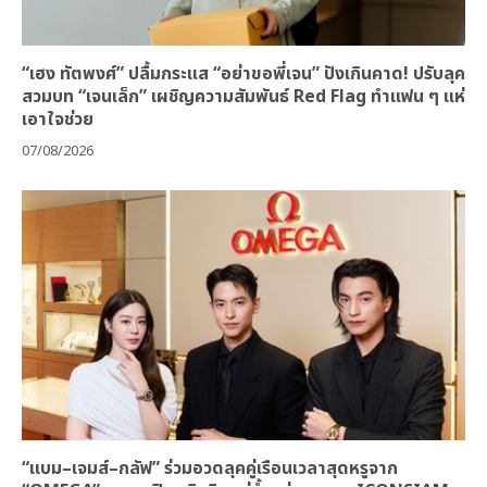
“เฮง ทัตพงศ์” ปลื้มกระแส “อย่าขอพี่เจน” ปังเกินคาด! ปรับลุค
สวมบท “เจนเล็ก” เผชิญความสัมพันธ์ Red Flag ทำแฟน ๆ แห่
เอาใจช่วย
07/08/2026
“แบม–เจมส์–กลัฟ” ร่วมอวดลุคคู่เรือนเวลาสุดหรูจาก