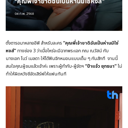
ตั้งตารอมาหลายอีพี สำหรับละคร
“คุณพี่เจ้าขาดิฉันเป็นห่านมิใช่
หงส์”
ทางช่อง 3 ว่าเมื่อไหร่จะมีฉากพระเอก ภณ ณวัสน์ กับ
นางเอก โบว์ เมลดา ให้ได้ฟินจิกหมอนแบบเต็ม ๆ กันสักที งานนี้
สมใจคุณผู้ชมแล้วเจ้าค่ะ เพราะผู้กำกับ-ผู้จัดฯ
“ป้าแจ๋ว ยุทธนา”
ไม่
ทำให้ผิดหวังชีจัดเสิร์ฟให้แฟนทันที