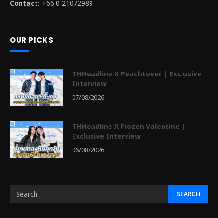
Contact:
+66 0 21072989
OUR PICKS
THHeadline X PeachLover | Exclusive
Interview
07/08/2026
THHeadline X Frozen Valentine |
Exclusive Interview
06/08/2026