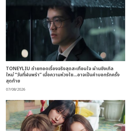
TONEYLIU ถ่ายทอดเรื่องจริงสุดสะเทือนใจ ผ่านซิงเกิล
ใหม่ “วันที่ฝนพรำ” เมื่อความห่วงใย…อาจเป็นคำบอกรักครั้ง
สุดท้าย
07/08/2026