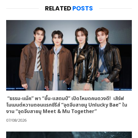
RELATED
POSTS
“ธรรม-แม็ค” พา “อั๋น-แสตมป์” เปิดโหมดคนดวงดี! เสิร์ฟ
โมเมนต์หวานตอนแรกซีรีส์ “จุดจีบสายมู Unlucky Bae” ใน
งาน “จุดจีบสายมู Meet & Mu Together”
07/08/2026