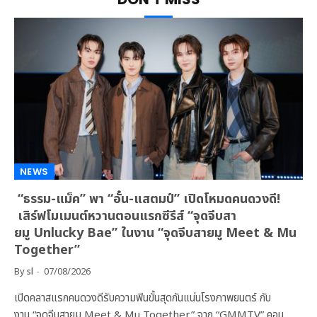
NEWS
“ธรรม-แม็ค” พา “อั๋น-แสตมป์” เปิดโหมดคนดวงดี!
เสิร์ฟโมเมนต์หวานตอนแรกซีรีส์ “จุดจีบสา
ยมู Unlucky Bae” ในงาน “จุดจีบสายมู Meet & Mu
Together”
By
sl
07/08/2026
เปิดคลาสแรกคนดวงดีรับความฟินขั้นสุดกันแน่นโรงภาพยนตร์ กับ
งาน “จุดจีบสายมู Meet & Mu Together” จาก “GMMTV” คอน