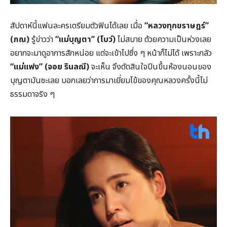
สัปดาห์นี้แฟนละครเตรียมตัวฟินได้เลย เมื่อ
“หลวงทุกขราษฎร์”
(ภณ)
รู้ข่าวว่า
“แม่บุญตา” (โบว์)
ไม่สบาย ด้วยความเป็นห่วงเลย
อยากจะมาดูอาการสักหน่อย แต่จะเข้าไปซึ่ง ๆ หน้าก็ไม่ได้ เพราะกลัว
“แม่แฟง” (จอย รินลณี)
จะเห็น จึงตัดสินใจปีนขึ้นห้องนอนของ
บุญตามันซะเลย บอกเลยว่าการมาเยี่ยมไข้ของคุณหลวงครั้งนี้ไม่
ธรรมดาจริง ๆ