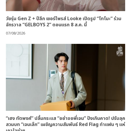
วัยรุ่น Gen Z + ปีลึก เซอร์ไพรส์ Looke เปิดรูป “โทโมะ” ร่วม
จักรวาล “GELBOYS 2” ตอนแรก 8 ส.ค. นี้
07/08/2026
“เฮง ทัตพงศ์” ปลื้มกระแส “อย่าขอพี่เจน” ปังเกินคาด! ปรับลุค
สวมบท “เจนเล็ก” เผชิญความสัมพันธ์ Red Flag ทำแฟน ๆ แห่
เอาใจช่วย