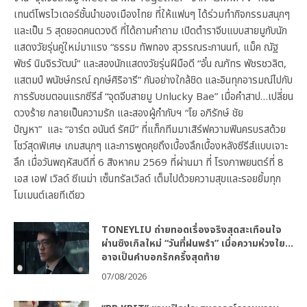
เทนต์โพรไวเดอร์ชั้นนำของเมืองไทย ที่ให้แฟนๆ ได้ร่วมทำกิจกรรมสนุกๆ
และเป็น 5 สุดยอดคนดวงดี ที่ได้ถามคำถาม เปิดตำราจีบแบบสายมูกับนัก
แสดงวัยรุ่นคู่ใหม่มาแรง “ธรรม ทัพทอง สุวรรณระกานนท์, แม็ค ณัฐ
พัชร์ นิมจิรวัฒน์” และสองนักแสดงวัยรุ่นฝีมือดี “อั๋น ณภัทร พัชรชวลิต,
แสตมป์ พนัชษ์กรณ์ ฤกษ์ศิริอารี” กันอย่างใกล้ชิด และอินทุกอารมณ์ไปกับ
การรับชมตอนแรกซีรีส์ “จุดจีบสายมู Unlucky Bae” เมื่อคำสาป…เปลี่ยน
ดวงร้าย กลายเป็นความรัก และสองผู้กำกับฯ “โย อภิรักษ์ ชัย
ปัญหา” และ “อาร์ต อนันต์ รัศมี” ที่แท็กทีมมาเสิร์ฟความฟินครบรสด้วย
โชว์สุดพิเศษ เกมสนุกๆ และการพูดคุยถึงเบื้องลึกเบื้องหลังซีรีส์แบบเจาะ
ลึก เมื่อวันพฤหัสบดีที่ 6 สิงหาคม 2569 ที่ผ่านมา ที่ โรงภาพยนตร์ที่ 8
เอส เอฟ เวิลด์ ซีเนม่า เซ็นทรัลเวิลด์ เต็มไปด้วยความสุขและรอยยิ้มทุก
โมเมนต์เลยทีเดียว
TONEYLIU ถ่ายทอดเรื่องจริงสุดสะเทือนใจ
ผ่านซิงเกิลใหม่ “วันที่ฝนพรำ” เมื่อความห่วงใย…
อาจเป็นคำบอกรักครั้งสุดท้าย
07/08/2026