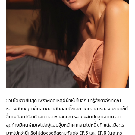
ชวนใจหวิวขั้นสุด เพราะเกิดเหตุผีผ้าห่มไปอีก มารู้สึกตัวอีกทีคุณ
หลวงกับบุญตาก็นอนกอดกันกลมดิ๊กเลย แถมอาการของบุญตาก็ดี
ขึ้นเหมือนได้ยาดี เล่นนอนซบอกคุณหลวงหลับปุ๋ยอุ่นสบาย จน
สุดท้ายมีคนห้ามใจไม่อยู่แอบจุ๊บหน้าผากสาวไปหนึ่งที แต่จะมีอะไร
มากไปกว่านี้หรือไม่ต้องรอติดตามกันต่อ
EP.5
และ
EP.6
ในละคร