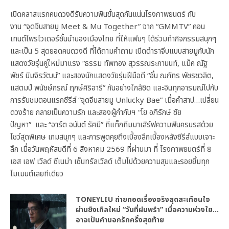
เปิดคลาสแรกคนดวงดีรับความฟินขั้นสุดกันแน่นโรงภาพยนตร์ กับ
งาน “จุดจีบสายมู Meet & Mu Together” จาก “GMMTV” คอน
เทนต์โพรไวเดอร์ชั้นนำของเมืองไทย ที่ให้แฟนๆ ได้ร่วมทำกิจกรรมสนุกๆ
และเป็น 5 สุดยอดคนดวงดี ที่ได้ถามคำถาม เปิดตำราจีบแบบสายมูกับนัก
แสดงวัยรุ่นคู่ใหม่มาแรง “ธรรม ทัพทอง สุวรรณระกานนท์, แม็ค ณัฐ
พัชร์ นิมจิรวัฒน์” และสองนักแสดงวัยรุ่นฝีมือดี “อั๋น ณภัทร พัชรชวลิต,
แสตมป์ พนัชษ์กรณ์ ฤกษ์ศิริอารี” กันอย่างใกล้ชิด และอินทุกอารมณ์ไปกับ
การรับชมตอนแรกซีรีส์ “จุดจีบสายมู Unlucky Bae” เมื่อคำสาป…เปลี่ยน
ดวงร้าย กลายเป็นความรัก และสองผู้กำกับฯ “โย อภิรักษ์ ชัย
ปัญหา” และ “อาร์ต อนันต์ รัศมี” ที่แท็กทีมมาเสิร์ฟความฟินครบรสด้วย
โชว์สุดพิเศษ เกมสนุกๆ และการพูดคุยถึงเบื้องลึกเบื้องหลังซีรีส์แบบเจาะ
ลึก เมื่อวันพฤหัสบดีที่ 6 สิงหาคม 2569 ที่ผ่านมา ที่ โรงภาพยนตร์ที่ 8
เอส เอฟ เวิลด์ ซีเนม่า เซ็นทรัลเวิลด์ เต็มไปด้วยความสุขและรอยยิ้มทุก
โมเมนต์เลยทีเดียว
TONEYLIU ถ่ายทอดเรื่องจริงสุดสะเทือนใจ
ผ่านซิงเกิลใหม่ “วันที่ฝนพรำ” เมื่อความห่วงใย…
อาจเป็นคำบอกรักครั้งสุดท้าย