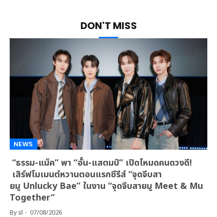
DON'T MISS
NEWS
“ธรรม-แม็ค” พา “อั๋น-แสตมป์” เปิดโหมดคนดวงดี!
เสิร์ฟโมเมนต์หวานตอนแรกซีรีส์ “จุดจีบสา
ยมู Unlucky Bae” ในงาน “จุดจีบสายมู Meet & Mu
Together”
By
sl
07/08/2026