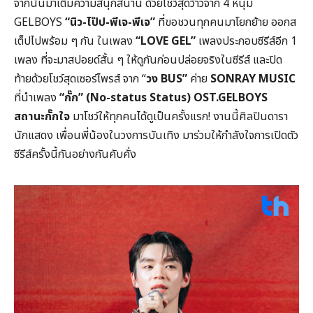
จากนั้นมาเติมความสนุกสนาน ด้วยโชว์สุดว้าวจาก 4 หนุ่ม
GELBOYS
“นิว-ไป๊ป-พีเจ-พีเจ”
ที่ขอชวนทุกคนมาโยกย้าย ออกส
เต็ปไปพร้อม ๆ กัน ในเพลง
“LOVE GEL”
เพลงประกอบซีรีส์อีก 1
เพลง ที่จะมาสปอยด์สั้น ๆ ให้ดูกันก่อนปล่อยจริงในซีรีส์ และปิด
ท้ายด้วยโชว์สุดเซอร์ไพรส์ จาก “
วง BUS”
ค่าย
SONRAY MUSIC
ที่นำเพลง
“กั๊ก” (No-status Status) OST.GELBOYS
สถานะกั๊กใจ
มาโชว์ให้ทุกคนได้ดูเป็นครั้งแรก! งานนี้ศิลปินดารา
นักแสดง เพื่อนพี่น้องในวงการบันเทิง มาร่วมให้กำลังใจการเปิดตัว
ซีรีส์ครั้งนี้กันอย่างกันคับคั่ง