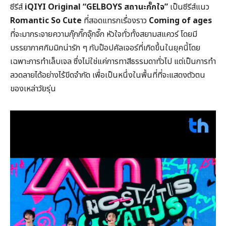
ซีรีส์
iQIYI Original “GELBOYS สถานะกั๊กใจ”
เป็นซีรีส์แนว
Romantic So Cute
ที่สอดแทรกเรื่องราว
Coming of ages
ที่จะมากระจายความกุ๊กกิ๊กจุ๊กจิ๊ก หัวใจทั่วทั้งสยามสแควร์ โดยมี
บรรยากาศกิมมิกน่ารัก ๆ กับป๊อปคัลเจอร์ที่เกิดขึ้นในยุคนี้โดย
เฉพาะการทำเล็บเจล ซึ่งไม่ใช่แค่การทาสีธรรมดาทั่วไป แต่เป็นการทำ
ลวดลายได้อย่างไร้ขีดจำกัด เพื่อเป็นหนึ่งในพื้นที่ที่จะแสดงตัวตน
ของเหล่าวัยรุ่น