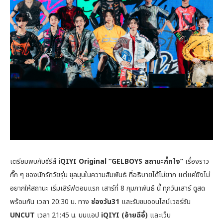
เตรียมพบกับซีรีส์
iQIYI Original “GELBOYS สถานะกั๊กใจ”
เรื่องราว
กั๊ก ๆ ของนักรักวัยรุ่น ชุลมุนในความสัมพันธ์ ที่อธิบายได้ไม่ยาก แต่แค่ยังไม่
อยากให้สถานะ เริ่มเสิร์ฟตอนแรก เสาร์ที่ 8 กุมภาพันธ์ นี้ ทุกวันเสาร์ ดูสด
พร้อมกัน เวลา 20:30 น. ทาง
ช่องวัน31
และรับชมออนไลน์เวอร์ชัน
UNCUT
เวลา 21:45 น. บนแอป
iQIYI (อ้ายฉีอี้)
และเว็บ