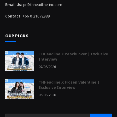
Email Us:
pr@thheadline-inc.com
Contact:
+66 0 21072989
OUR PICKS
THHeadline X PeachLover | Exclusive
Interview
07/08/2026
THHeadline X Frozen Valentine |
Exclusive Interview
06/08/2026