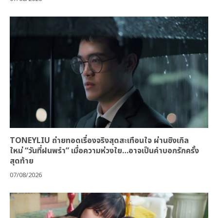
TONEYLIU ถ่ายทอดเรื่องจริงสุดสะเทือนใจ ผ่านซิงเกิล
ใหม่ “วันที่ฝนพรำ” เมื่อความห่วงใย…อาจเป็นคำบอกรักครั้ง
สุดท้าย
07/08/2026