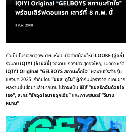
ถือเป็นโปรเจกต์สุดพิเศษแห่งปี เมื่อค่ายน้องใหม่
LOOKE (ลู้คกี้)
ร่วมกับ
iQIYI (อ้ายฉีอี้)
จัดงานแถลงข่าว สุดยิ่งใหญ่ เปิดตัว ซีรีส์
iQIYI Original “GELBOYS สถานะกั๊กใจ”
ผลงานซีรีส์วัยรุ่น
แห่งยุค 2025 กำกับโดย
“บอส กูโน”
ผู้กำกับมือรางวัล ที่เคยฝาก
ผลงานขึ้นชื่อมาแล้วมากมาย ไม่ว่าจะเป็น
ซีรีส์ “แปลรักฉันด้วยใจ
เธอ”, ละคร “รักฉุดใจนายฉุกเฉิน”
และ
ภาพยนตร์ “วิมาน
หนาม”