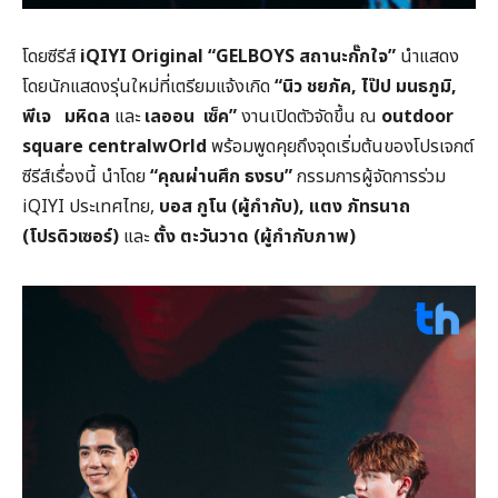
โดยซีรีส์
iQIYI Original “GELBOYS สถานะกั๊กใจ”
นำแสดง
โดยนักแสดงรุ่นใหม่ที่เตรียมแจ้งเกิด
“นิว ชยภัค, ไป๊ป มนธภูมิ,
พีเจ มหิดล
และ
เลออน เซ็ค”
งานเปิดตัวจัดขึ้น ณ
outdoor
square centralwOrld
พร้อมพูดคุยถึงจุดเริ่มต้นของโปรเจกต์
ซีรีส์เรื่องนี้ นำโดย
“คุณผ่านศึก ธงรบ”
กรรมการผู้จัดการร่วม
iQIYI ประเทศไทย,
บอส กูโน (ผู้กำกับ), แตง ภัทรนาถ
(โปรดิวเซอร์)
และ
ตั้ง ตะวันวาด (ผู้กำกับภาพ)