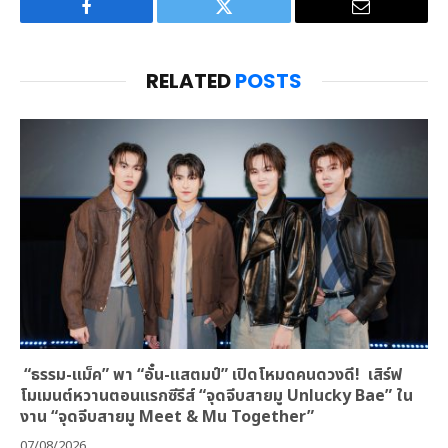
Facebook
Twitter
Email
RELATED
POSTS
“ธรรม-แม็ค” พา “อั๋น-แสตมป์” เปิดโหมดคนดวงดี! เสิร์ฟ
โมเมนต์หวานตอนแรกซีรีส์ “จุดจีบสายมู Unlucky Bae” ใน
งาน “จุดจีบสายมู Meet & Mu Together”
07/08/2026