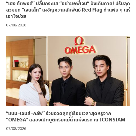
“เฮง ทัตพงศ์” ปลื้มกระแส “อย่าขอพี่เจน” ปังเกินคาด! ปรับลุค
สวมบท “เจนเล็ก” เผชิญความสัมพันธ์ Red Flag ทำแฟน ๆ แห่
เอาใจช่วย
07/08/2026
“แบม–เจมส์–กลัฟ” ร่วมอวดลุคคู่เรือนเวลาสุดหรูจาก
“OMEGA” ฉลองเปิดบูติกริมแม่น้ำแห่งแรก ณ ICONSIAM
07/08/2026