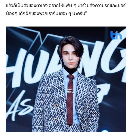
แล้วก็เป็นตัวของตัวเอง อยากให้แฟน ๆ มาร่วมส่งความรักและเชียร์
น้องๆ เด็กฝึกของพวกเรากันเยอะ ๆ นะครับ”