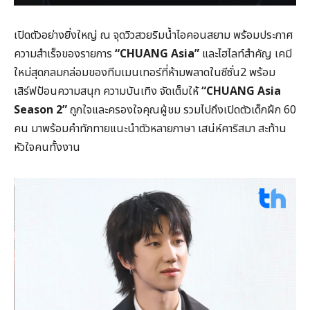
เปิดตัวอย่างยิ่งใหญ่ ณ จุดวิวสวยริมน้ำไอคอนสยาม พร้อมประกาศ
ความสำเร็จของรายการ
“CHUANG Asia”
และไฮไลท์สำคัญ เคมี
ใหม่สุดกลมกล่อมของทีมเมนเทอร์ที่ห้ามพลาดในซีซั่น2 พร้อม
เสิร์ฟป้อนความสนุก ความบันเทิง จัดเต็มให้
“CHUANG Asia
Season 2”
ถูกใจและครองใจคุณผู้ชม รวมไปถึงเปิดตัวเด็กฝึก 60
คน มาพร้อมคำทักทายแนะนำตัวหลายภาษา เสน่ห์คาริสมา สะท้าน
หัวใจคนทั้งงาน