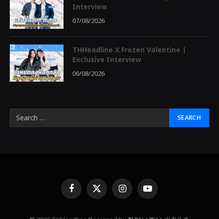
Interview
07/08/2026
THHeadline X Frozen Valentine |
Exclusive Interview
06/08/2026
Facebook
X
Instagram
YouTube
(Twitter)