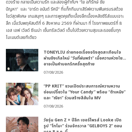
ดวงร้าย กลายเป็นความรัก และสองผู้กำกับฯ “โย อภิรักษ์ ชัย
ปัญหา” และ “อาร์ต อนันต์ รัศมี” ที่แท็กทีมมาเสิร์ฟความฟินครบรสด้วย
โชว์สุดพิเศษ เกมสนุกๆ และการพูดคุยถึงเบื้องลึกเบื้องหลังซีรีส์แบบเจาะ
ลึก เมื่อวันพฤหัสบดีที่ 6 สิงหาคม 2569 ที่ผ่านมา ที่ โรงภาพยนตร์ที่ 8
เอส เอฟ เวิลด์ ซีเนม่า เซ็นทรัลเวิลด์ เต็มไปด้วยความสุขและรอยยิ้มทุก
โมเมนต์เลยทีเดียว
TONEYLIU ถ่ายทอดเรื่องจริงสุดสะเทือนใจ
ผ่านซิงเกิลใหม่ “วันที่ฝนพรำ” เมื่อความห่วงใย…
อาจเป็นคำบอกรักครั้งสุดท้าย
07/08/2026
“PP KRIT” ชวนเปิดประสบการณ์ความหวาน
ซ่อนเปรี้ยวใน “Your Candy” พร้อม “ต้าเหนิง”
และ “ณิชา” ร่วมสร้างสีสันใน MV
07/08/2026
วัยรุ่น Gen Z + ปีลึก เซอร์ไพรส์ Looke เปิด
รูป “โทโมะ” ร่วมจักรวาล “GELBOYS 2” ตอน
แรก 8 ส.ค. นี้