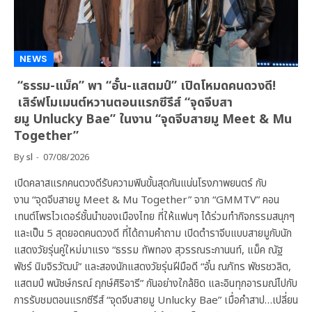
NEWS
“ธรรม-แม็ค” พา “อั๋น-แสตมป์” เปิดโหมดคนดวงดี!
เสิร์ฟโมเมนต์หวานตอนแรกซีรีส์ “จุดจีบสา
ยมู Unlucky Bae” ในงาน “จุดจีบสายมู Meet & Mu
Together”
By
sl
07/08/2026
เปิดคลาสแรกคนดวงดีรับความฟินขั้นสุดกันแน่นโรงภาพยนตร์ กับ
งาน “จุดจีบสายมู Meet & Mu Together” จาก “GMMTV” คอน
เทนต์โพรไวเดอร์ชั้นนำของเมืองไทย ที่ให้แฟนๆ ได้ร่วมทำกิจกรรมสนุกๆ
และเป็น 5 สุดยอดคนดวงดี ที่ได้ถามคำถาม เปิดตำราจีบแบบสายมูกับนัก
แสดงวัยรุ่นคู่ใหม่มาแรง “ธรรม ทัพทอง สุวรรณระกานนท์, แม็ค ณัฐ
พัชร์ นิมจิรวัฒน์” และสองนักแสดงวัยรุ่นฝีมือดี “อั๋น ณภัทร พัชรชวลิต,
แสตมป์ พนัชษ์กรณ์ ฤกษ์ศิริอารี” กันอย่างใกล้ชิด และอินทุกอารมณ์ไปกับ
การรับชมตอนแรกซีรีส์ “จุดจีบสายมู Unlucky Bae” เมื่อคำสาป…เปลี่ยน