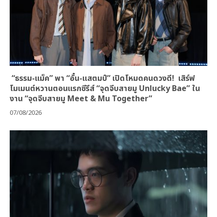
“ธรรม-แม็ค” พา “อั๋น-แสตมป์” เปิดโหมดคนดวงดี! เสิร์ฟ
โมเมนต์หวานตอนแรกซีรีส์ “จุดจีบสายมู Unlucky Bae” ใน
งาน “จุดจีบสายมู Meet & Mu Together”
07/08/2026