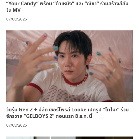
“Your Candy” พร้อม “ต้าเหนิง” และ “ณิชา” ร่วมสร้างสีสัน
ใน MV
07/08/2026
วัยรุ่น Gen Z + ปีลึก เซอร์ไพรส์ Looke เปิดรูป “โทโมะ” ร่วม
จักรวาล “GELBOYS 2” ตอนแรก 8 ส.ค. นี้
07/08/2026