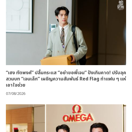
“เฮง ทัตพงศ์” ปลื้มกระแส “อย่าขอพี่เจน” ปังเกินคาด! ปรับลุค
สวมบท “เจนเล็ก” เผชิญความสัมพันธ์ Red Flag ทำแฟน ๆ แห่
เอาใจช่วย
07/08/2026