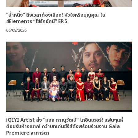
“น้ำหนึ่ง” ถึงเวลาต้องเลือก! หัวใจหรือบุญคุณ ใน
4Elements “โซ่รักอัคนี” EP.5
06/08/2026
iQIYI Artist ส่ง “มอส ภาณุวัฒน์” โกอินเตอร์! แฟนๆแห่
ต้อนรับห้างแตก! คว้าบทเด่นซีรีส์ดังพร้อมร่วมงาน Gala
Premiere จาการ์ตา