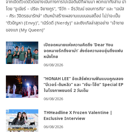
จากเปิดตัวเดบิวต์อย่างเป็นทางการไปเมื่อต้นปีที่ผ่านมา พวกเขาทั้งสาม นำ
โดย “จูเนียร์ – ปริยะ จิยางกูร”, “จีวัท – จีรวัฒน์ ชอบการกิจ” และ “เจนัส
– ศิระ วิจิตรธนารักษ์” เดินหน้าสร้างผลงานแบบนอนสต็อป ไม่ว่าจะเป็น
“ตัวปัญหา (Envy)”, “เนิร์ดดี (Nerdy)” และซิงเกิลล่าสุดอย่าง “เจ้าชาย
ของแก (My Queen)”
เปิดจดหมายแห่งความคิดถึง ‘Dear You
จดหมายรักถึงอาม่า’ ส่งต่อความอบอุ่นถึงแฟน
หนังไทย
06/08/2026
“HONAH LEE” จัดเสิร์ฟความฟินแบบคูณสอง
“บีเวอร์-ต้นหลิว” และ “เงิน-โอ๊ต” Special EP
ในโรงภาพยนตร์ 2 วันเต็ม
06/08/2026
THHeadline X Frozen Valentine |
Exclusive Interview
06/08/2026