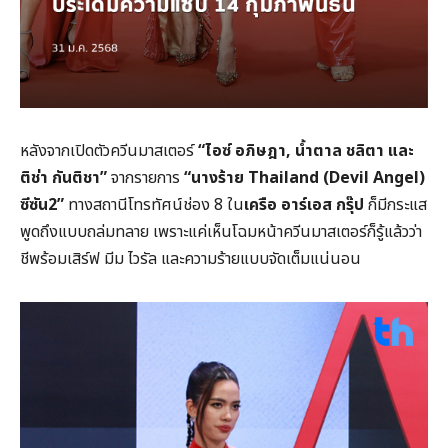
หลังจากเปิดตัวควีนมาสเตอร์
“ไอซ์ อภิษฎา, น้ำตาล ชลิตา และ
ติช่า กันติชา”
จากรายการ
“นางร้าย Thailand (Devil Angel)
ซีซัน2”
ทางสถานีโทรทัศน์ช่อง 8 ใน
เครือ อาร์เอส กรุ๊ป
ก็มีกระแส
พูดถึงแบบถล่มทลาย เพราะแค่เห็นโฉมหน้าควีนมาสเตอร์ก็รู้แล้วว่า
ชีพร้อมเสิร์ฟ มีม ไวรัล และความร้ายแบบจัดเต็มแน่นอน