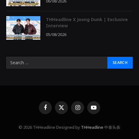
06/08/2026
THHeadline X Joong Dunk | Exclusive
Interview
05/08/2026
Facebook
X
Instagram
YouTube
(Twitter)
© 2026 THHeadline Designed by
THHeadline
中泰头条