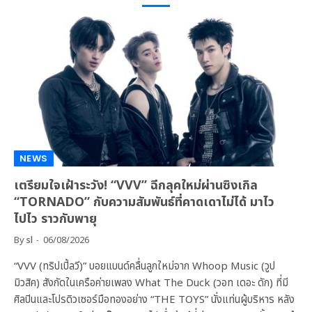
NEWS
เตรียมใจเฝ้าระวัง! “VVV” ฉีกลุคใหม่ผ่านซิงเกิล
“TORNADO” กับความสัมพันธ์ที่คาดเดาไม่ได้ มาไว
ไปไว ราวกับพายุ
By
sl
06/08/2026
“VVV (ทริปเปิ้ลวี)” บอยแบนด์คลื่นลูกใหม่จาก Whoop Music (วูป
มิวสิค) สังกัดในเครือค่ายเพลง What The Duck (วอท เดอะ ดัก) ที่มี
ศิลปินและโปรดิวเซอร์มือทองอย่าง “THE TOYS” นั่งแท่นผู้บริหาร หลัง