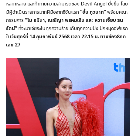
หลากหลาย และท้าทายความสามารถของ Devil Angel ยิ่งขึ้น โดย
มีผู้ดำเนินรายการมากฝีมือจากซีซันแรก
“อั๋น ภูวนาท”
พร้อมคณะ
กรรมการ
“โม อมีนา, ณณิญา พรหมเงิน และ หวานเจี๊ยบ ธน
รัตน์”
ที่จะมาเจียระไนทุกความร้าย เก็บทุกความปัง ปักหมุดอีพีแรก
ใน
วันศุกร์ที่ 14 กุมภาพันธ์ 2568 เวลา 22.15 น. ทางช่อง8กด
เลข 27