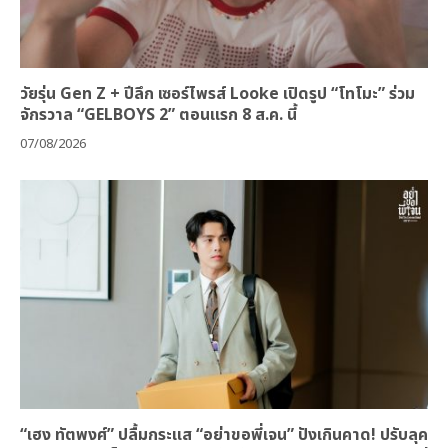
วัยรุ่น Gen Z + ปีลึก เซอร์ไพรส์ Looke เปิดรูป “โทโมะ” ร่วม
จักรวาล “GELBOYS 2” ตอนแรก 8 ส.ค. นี้
07/08/2026
“เฮง ทัตพงศ์” ปลื้มกระแส “อย่าขอพี่เจน” ปังเกินคาด! ปรับลุค