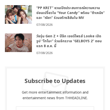
“PP KRIT” ชวนเปิดประสบการณ์ความหวาน
ซ่อนเปรี้ยวใน “Your Candy” พร้อม “ต้าเหนิง”
และ “ณิชา” ร่วมสร้างสีสันใน MV
07/08/2026
วัยรุ่น Gen Z + ปีลึก เซอร์ไพรส์ Looke เปิด
รูป “โทโมะ” ร่วมจักรวาล “GELBOYS 2” ตอน
แรก 8 ส.ค. นี้
07/08/2026
Subscribe to Updates
Get more entertainment information and
entertainment news from THHEADLINE.