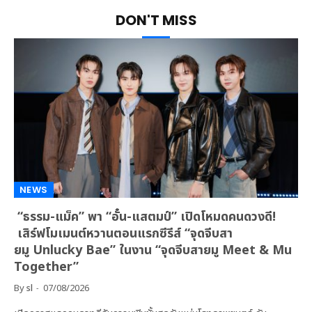
DON'T MISS
NEWS
“ธรรม-แม็ค” พา “อั๋น-แสตมป์” เปิดโหมดคนดวงดี!
เสิร์ฟโมเมนต์หวานตอนแรกซีรีส์ “จุดจีบสา
ยมู Unlucky Bae” ในงาน “จุดจีบสายมู Meet & Mu
Together”
By
sl
07/08/2026