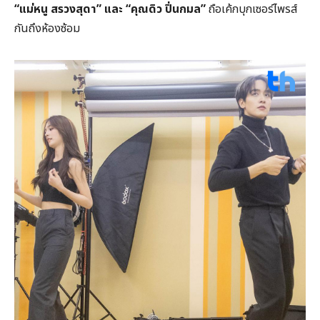
“แม่หนู สรวงสุดา” และ “คุณดิว ปิ่นกมล”
ถือเค้กบุกเซอร์ไพรส์
กันถึงห้องซ้อม