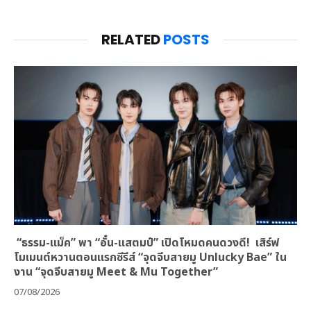
RELATED
POSTS
“ธรรม-แม็ค” พา “อั๋น-แสตมป์” เปิดโหมดคนดวงดี! เสิร์ฟ
โมเมนต์หวานตอนแรกซีรีส์ “จุดจีบสายมู Unlucky Bae” ใน
งาน “จุดจีบสายมู Meet & Mu Together”
07/08/2026