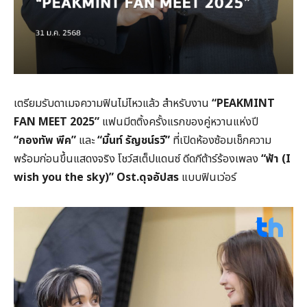
เตรียมรับดาเมจความฟินไม่ไหวแล้ว สำหรับงาน
“PEAKMINT
FAN MEET 2025”
แฟนมีตติ้งครั้งแรกของคู่หวานแห่งปี
“กองทัพ พีค”
และ
“มิ้นท์ รัญชน์รวี”
ที่เปิดห้องซ้อมเช็กความ
พร้อมก่อนขึ้นแสดงจริง โชว์สเต็ปแดนซ์ ดีดกีต้าร์ร้องเพลง
“ฟ้า (I
wish you the sky)” Ost.ดุจอัปสร
แบบฟินเว่อร์