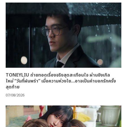
TONEYLIU ถ่ายทอดเรื่องจริงสุดสะเทือนใจ ผ่านซิงเกิล
ใหม่ “วันที่ฝนพรำ” เมื่อความห่วงใย…อาจเป็นคำบอกรักครั้ง
สุดท้าย
07/08/2026