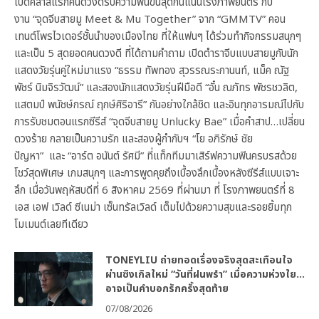
เปิดคลาสแรกคนดวงดีรับความฟินขั้นสุดกันแน่นโรงภาพยนตร์ กับ
งาน “จุดจีบสายมู Meet & Mu Together” จาก “GMMTV” คอน
เทนต์โพรไวเดอร์ชั้นนำของเมืองไทย ที่ให้แฟนๆ ได้ร่วมทำกิจกรรมสนุกๆ
และเป็น 5 สุดยอดคนดวงดี ที่ได้ถามคำถาม เปิดตำราจีบแบบสายมูกับนัก
แสดงวัยรุ่นคู่ใหม่มาแรง “ธรรม ทัพทอง สุวรรณระกานนท์, แม็ค ณัฐ
พัชร์ นิมจิรวัฒน์” และสองนักแสดงวัยรุ่นฝีมือดี “อั๋น ณภัทร พัชรชวลิต,
แสตมป์ พนัชษ์กรณ์ ฤกษ์ศิริอารี” กันอย่างใกล้ชิด และอินทุกอารมณ์ไปกับ
การรับชมตอนแรกซีรีส์ “จุดจีบสายมู Unlucky Bae” เมื่อคำสาป…เปลี่ยน
ดวงร้าย กลายเป็นความรัก และสองผู้กำกับฯ “โย อภิรักษ์ ชัย
ปัญหา” และ “อาร์ต อนันต์ รัศมี” ที่แท็กทีมมาเสิร์ฟความฟินครบรสด้วย
โชว์สุดพิเศษ เกมสนุกๆ และการพูดคุยถึงเบื้องลึกเบื้องหลังซีรีส์แบบเจาะ
ลึก เมื่อวันพฤหัสบดีที่ 6 สิงหาคม 2569 ที่ผ่านมา ที่ โรงภาพยนตร์ที่ 8
เอส เอฟ เวิลด์ ซีเนม่า เซ็นทรัลเวิลด์ เต็มไปด้วยความสุขและรอยยิ้มทุก
โมเมนต์เลยทีเดียว
TONEYLIU ถ่ายทอดเรื่องจริงสุดสะเทือนใจ
ผ่านซิงเกิลใหม่ “วันที่ฝนพรำ” เมื่อความห่วงใย…
อาจเป็นคำบอกรักครั้งสุดท้าย
07/08/2026