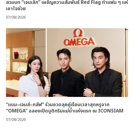
สวมบท “เจนเล็ก” เผชิญความสัมพันธ์ Red Flag ทำแฟน ๆ แห่
เอาใจช่วย
07/08/2026
“แบม–เจมส์–กลัฟ” ร่วมอวดลุคคู่เรือนเวลาสุดหรูจาก
“OMEGA” ฉลองเปิดบูติกริมแม่น้ำแห่งแรก ณ ICONSIAM
07/08/2026