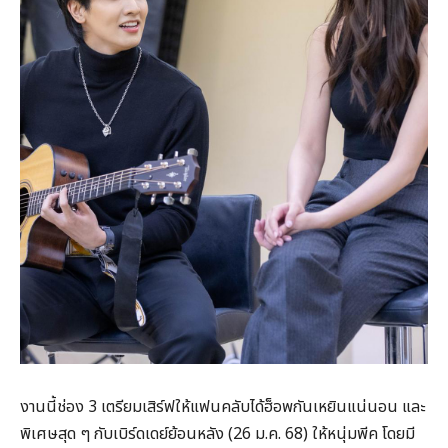
งานนี้ช่อง 3 เตรียมเสิร์ฟให้แฟนคลับได้ฮ็อพกันเหยินแน่นอน และ
พิเศษสุด ๆ กับเบิร์ดเดย์ย้อนหลัง (26 ม.ค. 68) ให้หนุ่มพีค โดยมี