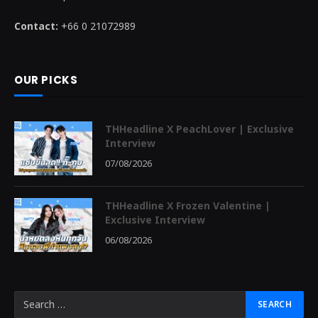
Contact:
+66 0 21072989
OUR PICKS
THHeadline X PeachLover | Exclusive
Interview
07/08/2026
THHeadline X Frozen Valentine |
Exclusive Interview
06/08/2026