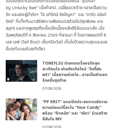
และอินทุกอารมณ์ไปกับการรับชมตอนแรกซีรีส์ “จุดจีบสา
ยมู Unlucky Bae” เมื่อคำสาป…เปลี่ยนดวงร้าย กลายเป็นความ
รัก และสองผู้กำกับฯ “โย อภิรักษ์ ชัยปัญหา” และ “อาร์ต อนันต์
รัศมี” ที่แท็กทีมมาเสิร์ฟความฟินครบรสด้วยโชว์สุดพิเศษ เกม
สนุกๆ และการพูดคุยถึงเบื้องลึกเบื้องหลังซีรีส์แบบเจาะลึก เมื่อ
วันพฤหัสบดีที่ 6 สิงหาคม 2569 ที่ผ่านมา ที่ โรงภาพยนตร์ที่ 8
เอส เอฟ เวิลด์ ซีเนม่า เซ็นทรัลเวิลด์ เต็มไปด้วยความสุขและรอย
ยิ้มทุกโมเมนต์เลยทีเดียว
TONEYLIU ถ่ายทอดเรื่องจริงสุด
สะเทือนใจ ผ่านซิงเกิลใหม่ “วันที่ฝน
พรำ” เมื่อความห่วงใย…อาจเป็นคำบอก
รักครั้งสุดท้าย
07/08/2026
“PP KRIT” ชวนเปิดประสบการณ์ความ
หวานซ่อนเปรี้ยวใน “Your Candy”
พร้อม “ต้าเหนิง” และ “ณิชา” ร่วมสร้าง
สีสันใน MV
07/08/2026