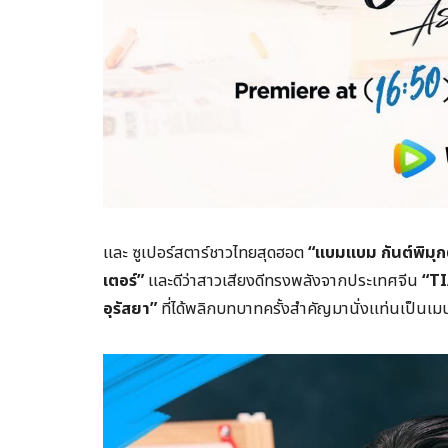
และ ซูเปอร์สตาร์ชาวไทยสุดฮอต
“แบมแบม กันต์พิมุก
เตอร์”
และดีว่าสาวเสียงดีทรงพลังจากประเทศจีน
“TI
อุรัสยา”
ที่ได้พลิกบทบาทครั้งสำคัญมานั่งแท่นเป็นเม