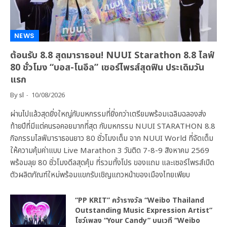
NEWS
ต้อนรับ 8.8 สุดมาราธอน! NUUI Starathon 8.8 ไลฟ์
80 ชั่วโมง “บอส-โนอึล” เซอร์ไพรส์สุดฟิน ประเดิมวัน
แรก
By
sl
10/08/2026
ผ่านไปแล้วสุดยิ่งใหญ่กับมหกรรมที่ยิ่งกว่าเตรียมพร้อมเฉลิมฉลองส่ง
ท้ายปีที่มีแต่คนรอคอยมากที่สุด กับมหกรรม NUUI STARATHON 8.8
กิจกรรมไลฟ์มาราธอนยาว 80 ชั่วโมงเต็ม จาก NUUI World ที่จัดเต็ม
ให้ความคุ้มค่าแบบ Live Marathon 3 วันติด 7-8-9 สิงหาคม 2569
พร้อมลุย 80 ชั่วโมงดีลสุดคุ้ม ที่รวมทั้งโปร ของแถม และเซอร์ไพรส์เปิด
ตัวผลิตภัณฑ์ใหม่พร้อมแขกรับเชิญแถวหน้าของเมืองไทยเพียบ
“PP KRIT” คว้ารางวัล “Weibo Thailand
Outstanding Music Expression Artist”
โชว์เพลง “Your Candy” บนเวที “Weibo