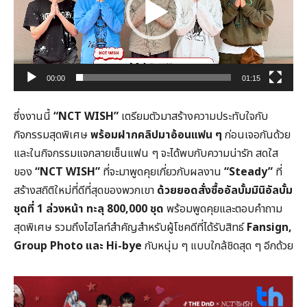
00:00
01:15
ซึ่งงานนี้
“NCT WISH”
เตรียมตัวมาสร้างความประทับใจกับ
กิจกรรมสุดพิเศษ
พร้อมฝากคลิปมาอ้อนแฟน ๆ
ก่อนเจอกันด้วย
และในกิจกรรมแจกลายเซ็นแฟน ๆ จะได้พบกับความน่ารัก สดใส
ของ
“NCT WISH”
ที่จะมาพูดคุยเกี่ยวกับผลงาน
“Steady”
ที่
สร้างสถิติใหม่ที่ดีที่สุดของพวกเขา
ด้วยยอดสั่งซื้ออัลบั้มมินิอัลบั้ม
ชุดที่ 1 ล่วงหน้า ทะลุ 800,000 ชุด
พร้อมพูดคุยและตอบคำถาม
สุดพิเศษ รวมถึงไฮไลท์สำคัญสำหรับผู้โชคดีที่ได้รับสิทธ์
Fansign,
Group Photo และ Hi-bye
กับหนุ่ม ๆ แบบใกล้ชิดสุด ๆ อีกด้วย