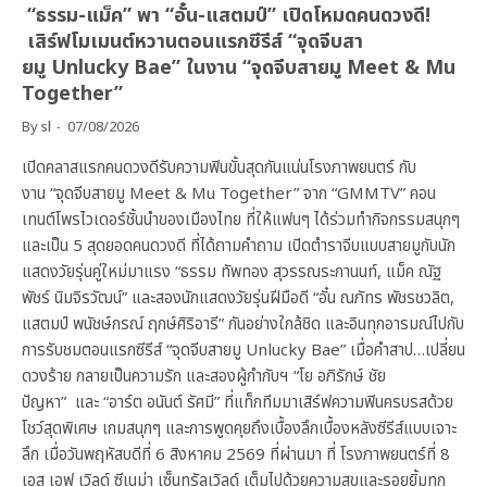
“ธรรม-แม็ค” พา “อั๋น-แสตมป์” เปิดโหมดคนดวงดี!
เสิร์ฟโมเมนต์หวานตอนแรกซีรีส์ “จุดจีบสา
ยมู Unlucky Bae” ในงาน “จุดจีบสายมู Meet & Mu
Together”
By
sl
07/08/2026
เปิดคลาสแรกคนดวงดีรับความฟินขั้นสุดกันแน่นโรงภาพยนตร์ กับ
งาน “จุดจีบสายมู Meet & Mu Together” จาก “GMMTV” คอน
เทนต์โพรไวเดอร์ชั้นนำของเมืองไทย ที่ให้แฟนๆ ได้ร่วมทำกิจกรรมสนุกๆ
และเป็น 5 สุดยอดคนดวงดี ที่ได้ถามคำถาม เปิดตำราจีบแบบสายมูกับนัก
แสดงวัยรุ่นคู่ใหม่มาแรง “ธรรม ทัพทอง สุวรรณระกานนท์, แม็ค ณัฐ
พัชร์ นิมจิรวัฒน์” และสองนักแสดงวัยรุ่นฝีมือดี “อั๋น ณภัทร พัชรชวลิต,
แสตมป์ พนัชษ์กรณ์ ฤกษ์ศิริอารี” กันอย่างใกล้ชิด และอินทุกอารมณ์ไปกับ
การรับชมตอนแรกซีรีส์ “จุดจีบสายมู Unlucky Bae” เมื่อคำสาป…เปลี่ยน
ดวงร้าย กลายเป็นความรัก และสองผู้กำกับฯ “โย อภิรักษ์ ชัย
ปัญหา” และ “อาร์ต อนันต์ รัศมี” ที่แท็กทีมมาเสิร์ฟความฟินครบรสด้วย
โชว์สุดพิเศษ เกมสนุกๆ และการพูดคุยถึงเบื้องลึกเบื้องหลังซีรีส์แบบเจาะ
ลึก เมื่อวันพฤหัสบดีที่ 6 สิงหาคม 2569 ที่ผ่านมา ที่ โรงภาพยนตร์ที่ 8
เอส เอฟ เวิลด์ ซีเนม่า เซ็นทรัลเวิลด์ เต็มไปด้วยความสุขและรอยยิ้มทุก