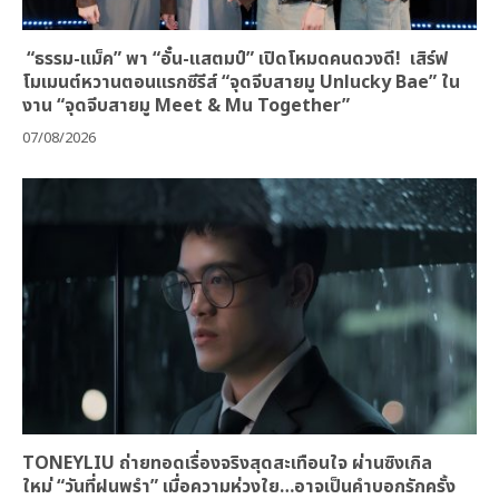
“ธรรม-แม็ค” พา “อั๋น-แสตมป์” เปิดโหมดคนดวงดี! เสิร์ฟ
โมเมนต์หวานตอนแรกซีรีส์ “จุดจีบสายมู Unlucky Bae” ใน
งาน “จุดจีบสายมู Meet & Mu Together”
07/08/2026
TONEYLIU ถ่ายทอดเรื่องจริงสุดสะเทือนใจ ผ่านซิงเกิล
ใหม่ “วันที่ฝนพรำ” เมื่อความห่วงใย…อาจเป็นคำบอกรักครั้ง