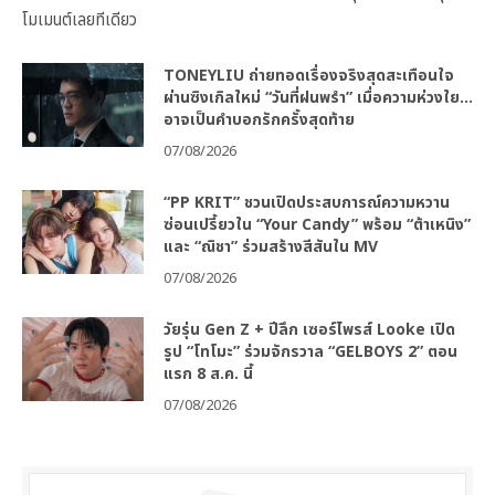
โมเมนต์เลยทีเดียว
TONEYLIU ถ่ายทอดเรื่องจริงสุดสะเทือนใจ
ผ่านซิงเกิลใหม่ “วันที่ฝนพรำ” เมื่อความห่วงใย…
อาจเป็นคำบอกรักครั้งสุดท้าย
07/08/2026
“PP KRIT” ชวนเปิดประสบการณ์ความหวาน
ซ่อนเปรี้ยวใน “Your Candy” พร้อม “ต้าเหนิง”
และ “ณิชา” ร่วมสร้างสีสันใน MV
07/08/2026
วัยรุ่น Gen Z + ปีลึก เซอร์ไพรส์ Looke เปิด
รูป “โทโมะ” ร่วมจักรวาล “GELBOYS 2” ตอน
แรก 8 ส.ค. นี้
07/08/2026