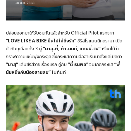
ปล่อยออกมาให้รับชมกันแล้วสำหรับ Official Pilot แรกจาก
“LOVE LIKE A BIKE ปั่นไปให้ถึงรัก”
ซีรีส์โรแมนติกดรามา เปิด
ตัวกันดุเดือดทั้ง 3 คู่
“มาสุ-ตี๋, ต้า-นนท์, แดนนี่-วิน”
เรียกได้ว่า
กราฟความแซ่บพุ่งกระฉูด ซึ่งกระแสความฮือฮาเริ่มมาตั้งแต่เปิดตัว
“มาสุ”
เล่นซีรีส์วายเรื่องแรก คู่กับ
“ตี๋ ธนพล
” จนเกิดกระแส
“พี่
นับหนึ่งกับน้องสายลม”
ในทันที