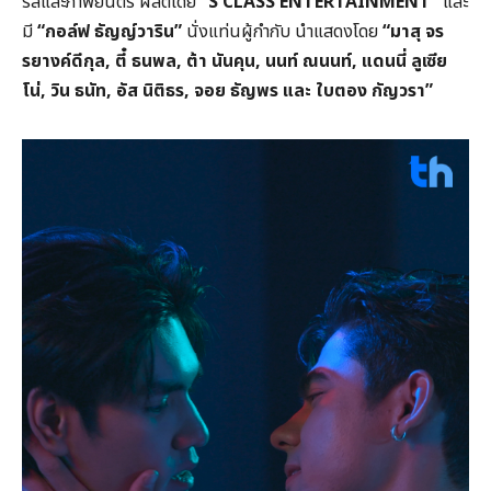
รีส์และภาพยนตร์ ผลิตโดย
“S CLASS ENTERTAINMENT”
และ
มี
“กอล์ฟ ธัญญ์วาริน”
นั่งแท่นผู้กำกับ นำแสดงโดย
“มาสุ จร
รยางค์ดีกุล, ตี๋ ธนพล, ต้า นันคุน, นนท์ ณนนท์, แดนนี่ ลูเซีย
โน่, วิน ธนัท, อัส นิติธร, จอย ธัญพร และ ใบตอง กัญวรา”