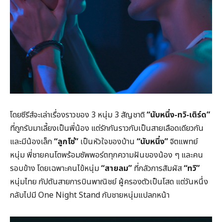
โดยซีรีส์จะเล่าเรื่องราวของ 3 หนุ่ม 3 สัญชาติ
“นับหนึ่ง-ทวิ-เติร์ด”
ที่ถูกรับมาเลี้ยงเป็นพี่น้อง แต่รักกันราวกับเป็นสายเลือดเดียวกัน
และมีน้องเล็ก
“ลูกโซ่”
เป็นหัวใจของบ้าน
“นับหนึ่ง”
จิตแพทย์
หนุ่ม พี่ชายคนโตพร้อมซัพพอร์ตทุกความฝันของน้อง ๆ และคน
รอบข้าง โดยเฉพาะคนไข้หนุ่ม
“สายลม”
ที่กลัวการสัมผัส
“ทวิ”
หนุ่มไทย กัปตันสายการบินพาณิชย์ ผู้ครองตัวเป็นโสด แต่วันหนึ่ง
กลับไปมี One Night Stand กับชายหนุ่มแปลกหน้า