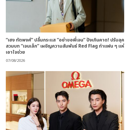
“เฮง ทัตพงศ์” ปลื้มกระแส “อย่าขอพี่เจน” ปังเกินคาด! ปรับลุค
สวมบท “เจนเล็ก” เผชิญความสัมพันธ์ Red Flag ทำแฟน ๆ แห่
เอาใจช่วย
07/08/2026