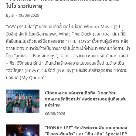
ไปไว ราวกับพายุ
By
sl
06/08/2026
“VVV (ทริปเปิ้ลวี)” บอยแบนด์คลื่นลูกใหม่จาก Whoop Music (วูป
มิวสิค) สังกัดในเครือค่ายเพลง What The Duck (วอท เดอะ ดัก) ที่มี
ศิลปินและโปรดิวเซอร์มือทองอย่าง “THE TOYS” นั่งแท่นผู้บริหาร หลัง
จากเปิดตัวเดบิวต์อย่างเป็นทางการไปเมื่อต้นปีที่ผ่านมา พวกเขาทั้งสาม นำ
โดย “จูเนียร์ – ปริยะ จิยางกูร”, “จีวัท – จีรวัฒน์ ชอบการกิจ” และ “เจนัส
– ศิระ วิจิตรธนารักษ์” เดินหน้าสร้างผลงานแบบนอนสต็อป ไม่ว่าจะเป็น
“ตัวปัญหา (Envy)”, “เนิร์ดดี (Nerdy)” และซิงเกิลล่าสุดอย่าง “เจ้าชาย
ของแก (My Queen)”
เปิดจดหมายแห่งความคิดถึง ‘Dear You
จดหมายรักถึงอาม่า’ ส่งต่อความอบอุ่นถึงแฟน
หนังไทย
06/08/2026
“HONAH LEE” จัดเสิร์ฟความฟินแบบคูณสอง
“บีเวอร์-ต้นหลิว” และ “เงิน-โอ๊ต” Special EP