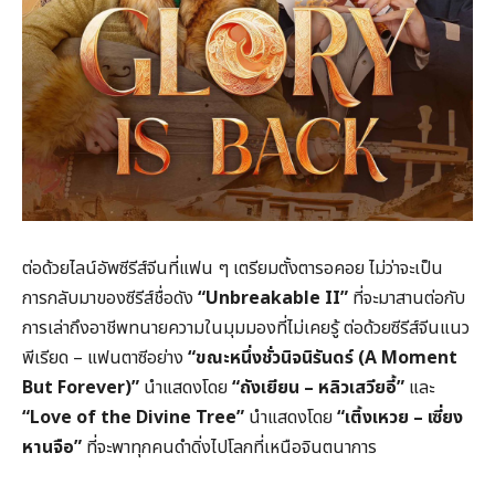
ต่อด้วยไลน์อัพซีรีส์จีนที่แฟน ๆ เตรียมตั้งตารอคอย ไม่ว่าจะเป็น
การกลับมาของซีรีส์ชื่อดัง
“Unbreakable II”
ที่จะมาสานต่อกับ
การเล่าถึงอาชีพทนายความในมุมมองที่ไม่เคยรู้ ต่อด้วยซีรีส์จีนแนว
พีเรียด – แฟนตาซีอย่าง
“ขณะหนึ่งชั่วนิจนิรันดร์ (A Moment
But Forever)”
นำแสดงโดย
“ถังเยียน – หลิวเสวียอี้”
และ
“Love of the Divine Tree”
นำแสดงโดย
“เติ้งเหวย – เซี่ยง
หานจือ”
ที่จะพาทุกคนดำดิ่งไปโลกที่เหนือจินตนาการ