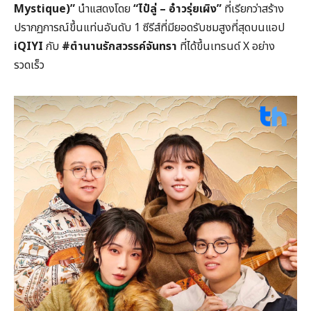
Mystique)”
นำแสดงโดย
“ไป๋ลู่ – อ๋าวรุ่ยเผิง”
ที่เรียกว่าสร้าง
ปรากฏการณ์ขึ้นแท่นอันดับ 1 ซีรีส์ที่มียอดรับชมสูงที่สุดบนแอป
iQIYI
กับ
#ตำนานรักสวรรค์จันทรา
ที่ได้ขึ้นเทรนด์ X อย่าง
รวดเร็ว