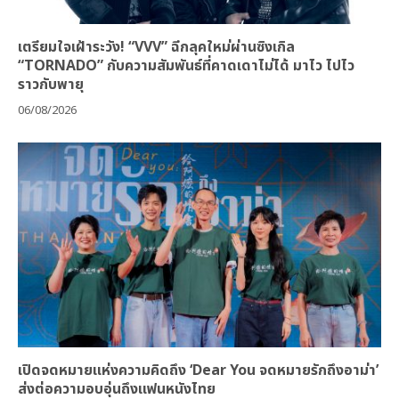
เตรียมใจเฝ้าระวัง! “VVV” ฉีกลุคใหม่ผ่านซิงเกิล
“TORNADO” กับความสัมพันธ์ที่คาดเดาไม่ได้ มาไว ไปไว
ราวกับพายุ
06/08/2026
เปิดจดหมายแห่งความคิดถึง ‘Dear You จดหมายรักถึงอาม่า’
ส่งต่อความอบอุ่นถึงแฟนหนังไทย