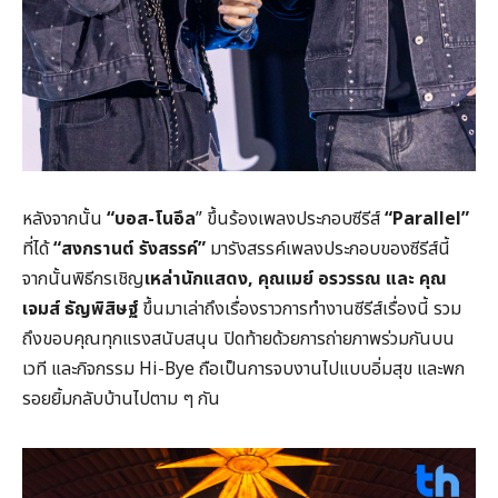
หลังจากนั้น
“บอส-โนอึล
” ขึ้นร้องเพลงประกอบซีรีส์
“Parallel”
ที่ได้
“สงกรานต์ รังสรรค์”
มารังสรรค์เพลงประกอบของซีรีส์นี้
จากนั้นพิธีกรเชิญ
เหล่านักแสดง, คุณเมย์ อรวรรณ และ คุณ
เจมส์ ธัญพิสิษฐ์
ขึ้นมาเล่าถึงเรื่องราวการทำงานซีรีส์เรื่องนี้ รวม
ถึงขอบคุณทุกแรงสนับสนุน ปิดท้ายด้วยการถ่ายภาพร่วมกันบน
เวที และกิจกรรม Hi-Bye ถือเป็นการจบงานไปแบบอิ่มสุข และพก
รอยยิ้มกลับบ้านไปตาม ๆ กัน