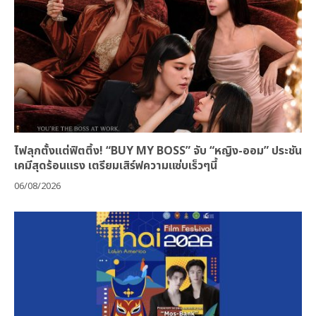
ไฟลุกตั้งแต่ฟิตติ้ง! “BUY MY BOSS” จับ “หญิง-ออม” ประชัน
เคมีสุดร้อนแรง เตรียมเสิร์ฟความแซ่บเร็วๆนี้
06/08/2026