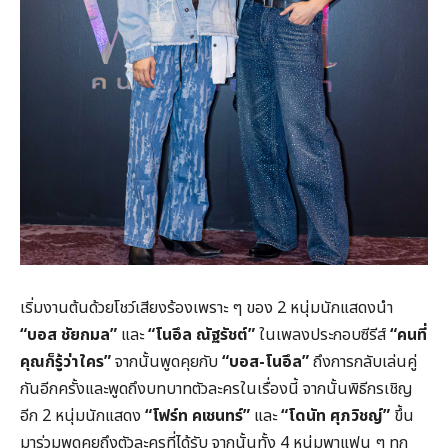
เริ่มงานต้นด้วยโชว์เสียงร้องเพราะ ๆ ของ 2 หนุ่มนักแสดงนำ
“บอส ชัยกมล”
และ
“โนอึล ณัฐรัชต์”
ในเพลงประกอบซีรีส์
“คนที่
คุณก็รู้ว่าใคร”
จากนั้นพูดคุยกับ
“บอส-โนอึล”
ถึงการกลับเล่นคู่
กันอีกครั้งและพูดถึงบทบาทตัวละครในเรื่องนี้ จากนั้นพิธีกรเชิญ
อีก 2 หนุ่มนักแสดง
“โฟร์ท คเชนทร์”
และ
“โดนัท ศุภวิชญ์”
ขึ้น
มาร่วมพูดคุยถึงตัวละครที่ได้รับ จากนั้นทั้ง 4 หนุ่มพาแฟน ๆ ทุก