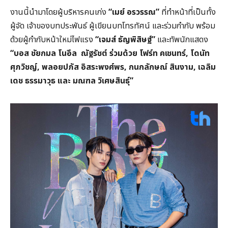
งานนี้นำมาโดยผู้บริหารคนเก่ง
“เมย์ อรวรรณ”
ที่ทำหน้าที่เป็นทั้ง
ผู้จัด เจ้าของบทประพันธ์ ผู้เขียนบทโทรทัศน์ และร่วมกำกับ พร้อม
ด้วยผู้กำกับหน้าใหม่ไฟแรง
“เจมส์ ธัญพิสิษฐ์”
และทัพนักแสดง
“บอส ชัยกมล โนอึล ณัฐรัชต์ ร่วมด้วย โฟร์ท คเชนทร์, โดนัท
ศุภวิชญ์, พลอยปภัส อิสระพงศ์พร, กนกลักษณ์ สินงาม, เฉลิม
เดช ธรรมาวุธ และ มณฑล วิเศษสินธุ์”