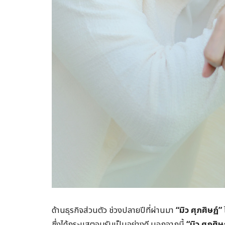
ด้านธุรกิจส่วนตัว ช่วงปลายปีที่ผ่านมา
“มิว ศุภศิษฏ์”
ซึ่งได้กระแสตอบรับเป็นอย่างดี นอกจากนี้
“มิว ศุภศิษ