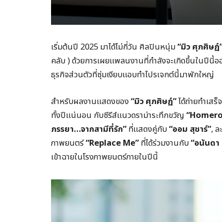
เริ่มต้นปี 2025 มาได้ไม่กี่วัน ศิลปินหนุ่ม
“มิว ศุภศิษฏ์
คลับ ) ด้วยการเผยแพลนงานที่กำลังจะเกิดขึ้นในปีนี้อ
ธุรกิจส่วนตัวที่ซุ่มเงียบแอบทำโปรเจกต์นี้มาพักใหญ่
สำหรับผลงานแสดงของ
“มิว ศุภศิษฏ์”
ได้ถ่ายทำเสร็
ทั้งปีแน่นอน กับซีรีส์แนวดราม่าระทึกขวัญ
“Homeroo
ภรรยา…จากสามีที่รัก”
ที่แสดงคู่กับ
“ออม สุชาร์”
, 
ภาพยนตร์
“Replace Me”
ที่ได้ร่วมงานกับ
“อนันดา 
เข้าฉายในโรงภาพยนตร์ภายในปีนี้