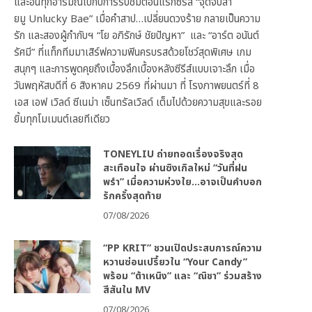
และอินทุกอารมณ์ไปกับการรับชมตอนแรกซีรีส์ “จุดจีบสา
ยมู Unlucky Bae” เมื่อคำสาป…เปลี่ยนดวงร้าย กลายเป็นความ
รัก และสองผู้กำกับฯ “โย อภิรักษ์ ชัยปัญหา” และ “อาร์ต อนันต์
รัศมี” ที่แท็กทีมมาเสิร์ฟความฟินครบรสด้วยโชว์สุดพิเศษ เกม
สนุกๆ และการพูดคุยถึงเบื้องลึกเบื้องหลังซีรีส์แบบเจาะลึก เมื่อ
วันพฤหัสบดีที่ 6 สิงหาคม 2569 ที่ผ่านมา ที่ โรงภาพยนตร์ที่ 8
เอส เอฟ เวิลด์ ซีเนม่า เซ็นทรัลเวิลด์ เต็มไปด้วยความสุขและรอย
ยิ้มทุกโมเมนต์เลยทีเดียว
TONEYLIU ถ่ายทอดเรื่องจริงสุด
สะเทือนใจ ผ่านซิงเกิลใหม่ “วันที่ฝน
พรำ” เมื่อความห่วงใย…อาจเป็นคำบอก
รักครั้งสุดท้าย
07/08/2026
“PP KRIT” ชวนเปิดประสบการณ์ความ
หวานซ่อนเปรี้ยวใน “Your Candy”
พร้อม “ต้าเหนิง” และ “ณิชา” ร่วมสร้าง
สีสันใน MV
07/08/2026