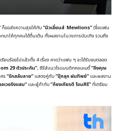
”
ก็ขอส่งความสุขให้กับ
“มิวเลี่ยนส์ Mewlions”
(ชื่อแฟน
อกมาให้ทุกคนได้ตื่นเต้น ทั้งผลงานในวงการบันเทิง รวมถึง
จเรียบร้อยไปแล้วทั้ง 4 เรื่อง คาดว่าแฟน ๆ จะได้รับชมตลอด
m 29 ตัวประกัน”
, ซีรีส์แนวโรแมนติกคอมเมดี้
“ถึงคุณ
ละคร
“รักสลับลาย”
แสดงคู่กับ
“ปุ๊กลุก ฝนทิพย์”
และผลงาน
เอเวอริงแฮม”
และผู้กำกับ
“ก้องเกียรติ โขมศิริ”
ที่เตรียม