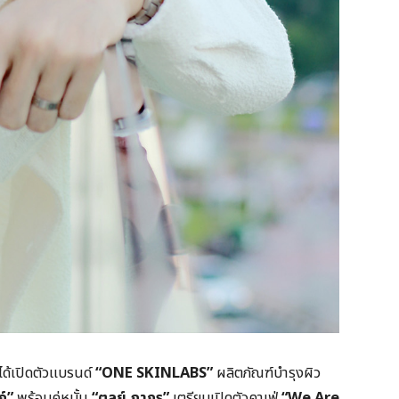
ได้เปิดตัวแบรนด์
“ONE SKINLABS”
ผลิตภัณฑ์บำรุงผิว
ฏ์”
พร้อมคู่หมั้น
“ตุลย์ ภากร”
เตรียมเปิดตัวคาเฟ่
“We Are