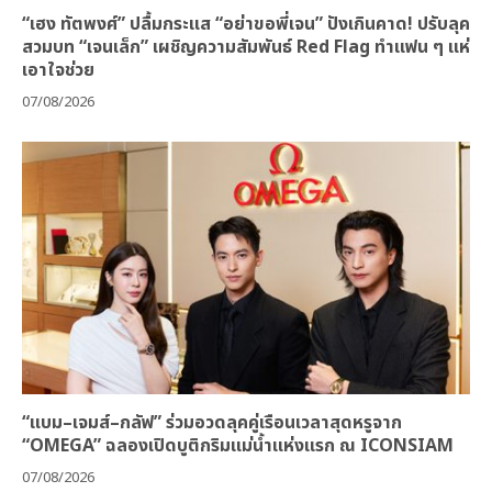
“เฮง ทัตพงศ์” ปลื้มกระแส “อย่าขอพี่เจน” ปังเกินคาด! ปรับลุค
สวมบท “เจนเล็ก” เผชิญความสัมพันธ์ Red Flag ทำแฟน ๆ แห่
เอาใจช่วย
07/08/2026
“แบม–เจมส์–กลัฟ” ร่วมอวดลุคคู่เรือนเวลาสุดหรูจาก
“OMEGA” ฉลองเปิดบูติกริมแม่น้ำแห่งแรก ณ ICONSIAM
07/08/2026