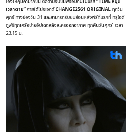
เองให้คุ้มค่ามากขึ้น ติดตามรับชมพร้อมกันในซีรีส์
“TIME หมุน
เวลาตาย”
ภายใต้โปรเจกต์
CHANGE2561 ORIGINAL
ทุกวัน
ศุกร์ ทางช่องวัน 31 และสามารถรับชมย้อนหลังฟรีที่แรกที่ ทรูไอดี
ดูฟรีทุกเครือข่ายอัปเดตหลังละครออกอากาศ ทุกคืนวันศุกร์ เวลา
23.15 น.