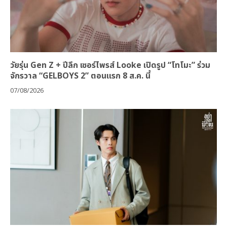
วัยรุ่น Gen Z + ปีลึก เซอร์ไพรส์ Looke เปิดรูป “โทโมะ” ร่วม
จักรวาล “GELBOYS 2” ตอนแรก 8 ส.ค. นี้
07/08/2026