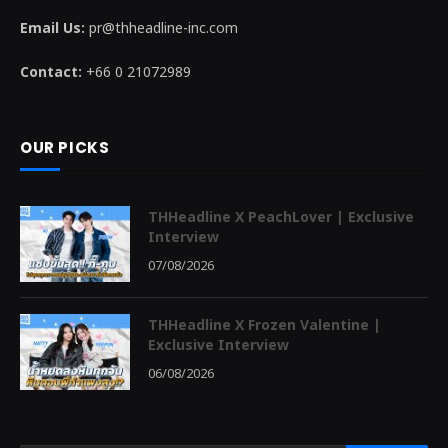
Email Us:
pr@thheadline-inc.com
Contact:
+66 0 21072989
OUR PICKS
THHeadline X PeachLover | Exclusive
Interview
07/08/2026
THHeadline X Frozen Valentine |
Exclusive Interview
06/08/2026