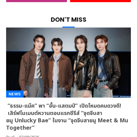
DON'T MISS
NEWS
“ธรรม-แม็ค” พา “อั๋น-แสตมป์” เปิดโหมดคนดวงดี!
เสิร์ฟโมเมนต์หวานตอนแรกซีรีส์ “จุดจีบสา
ยมู Unlucky Bae” ในงาน “จุดจีบสายมู Meet & Mu
Together”