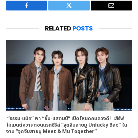
Facebook
Twitter
Email
RELATED
POSTS
“ธรรม-แม็ค” พา “อั๋น-แสตมป์” เปิดโหมดคนดวงดี! เสิร์ฟ
โมเมนต์หวานตอนแรกซีรีส์ “จุดจีบสายมู Unlucky Bae” ใน
งาน “จุดจีบสายมู Meet & Mu Together”