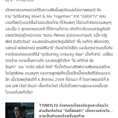
By
sl
07/08/2026
เปิดคลาสแรกคนดวงดีรับความฟินขั้นสุดกันแน่นโรงภาพยนตร์ กับ
งาน “จุดจีบสายมู Meet & Mu Together” จาก “GMMTV” คอน
เทนต์โพรไวเดอร์ชั้นนำของเมืองไทย ที่ให้แฟนๆ ได้ร่วมทำกิจกรรมสนุกๆ
และเป็น 5 สุดยอดคนดวงดี ที่ได้ถามคำถาม เปิดตำราจีบแบบสายมูกับนัก
แสดงวัยรุ่นคู่ใหม่มาแรง “ธรรม ทัพทอง สุวรรณระกานนท์, แม็ค ณัฐ
พัชร์ นิมจิรวัฒน์” และสองนักแสดงวัยรุ่นฝีมือดี “อั๋น ณภัทร พัชรชวลิต,
แสตมป์ พนัชษ์กรณ์ ฤกษ์ศิริอารี” กันอย่างใกล้ชิด และอินทุกอารมณ์ไปกับ
การรับชมตอนแรกซีรีส์ “จุดจีบสายมู Unlucky Bae” เมื่อคำสาป…เปลี่ยน
ดวงร้าย กลายเป็นความรัก และสองผู้กำกับฯ “โย อภิรักษ์ ชัย
ปัญหา” และ “อาร์ต อนันต์ รัศมี” ที่แท็กทีมมาเสิร์ฟความฟินครบรสด้วย
โชว์สุดพิเศษ เกมสนุกๆ และการพูดคุยถึงเบื้องลึกเบื้องหลังซีรีส์แบบเจาะ
ลึก เมื่อวันพฤหัสบดีที่ 6 สิงหาคม 2569 ที่ผ่านมา ที่ โรงภาพยนตร์ที่ 8
เอส เอฟ เวิลด์ ซีเนม่า เซ็นทรัลเวิลด์ เต็มไปด้วยความสุขและรอยยิ้มทุก
โมเมนต์เลยทีเดียว
TONEYLIU ถ่ายทอดเรื่องจริงสุดสะเทือนใจ
ผ่านซิงเกิลใหม่ “วันที่ฝนพรำ” เมื่อความห่วงใย…
อาจเป็นคำบอกรักครั้งสุดท้าย