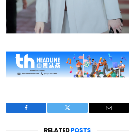
Facebook
Twitter
Email
RELATED
POSTS