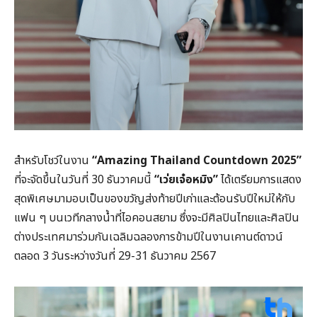
สำหรับโชว์ในงาน
“Amazing Thailand Countdown 2025”
ที่จะจัดขึ้นในวันที่ 30 ธันวาคมนี้
“เว่ยเจ๋อหมิง”
ได้เตรียมการแสดง
สุดพิเศษมามอบเป็นของขวัญส่งท้ายปีเก่าและต้อนรับปีใหม่ให้กับ
แฟน ๆ บนเวทีกลางน้ำที่ไอคอนสยาม ซึ่งจะมีศิลปินไทยและศิลปิน
ต่างประเทศมาร่วมกันเฉลิมฉลองการข้ามปีในงานเคานต์ดาวน์
ตลอด 3 วันระหว่างวันที่ 29-31 ธันวาคม 2567