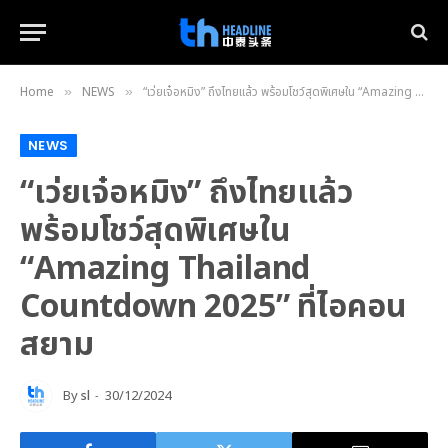
Home
NEWS
“เว่ยเจ๋อหมิง” ถึงไทยแล้ว พร้อมโชว์สุดพิเศษใน “Amazing Thailand Countdown 2025” ที่ไอคอนสยาม
»
»
NEWS
“เว่ยเจ๋อหมิง” ถึงไทยแล้ว
พร้อมโชว์สุดพิเศษใน
“Amazing Thailand
Countdown 2025” ที่ไอคอน
สยาม
By
sl
30/12/2024