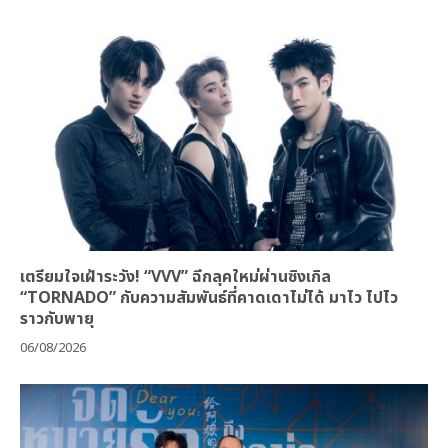
เตรียมใจเฝ้าระวัง! “VVV” ฉีกลุคใหม่ผ่านซิงเกิล
“TORNADO” กับความสัมพันธ์ที่คาดเดาไม่ได้ มาไว ไปไว
ราวกับพายุ
06/08/2026