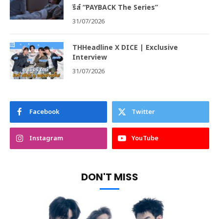
รีส์ “PAYBACK The Series”
31/07/2026
THHeadline X DICE | Exclusive
Interview
31/07/2026
Facebook
Twitter
Instagram
YouTube
DON'T MISS