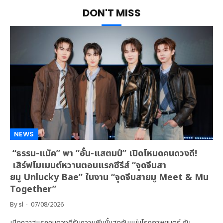
DON'T MISS
NEWS
“ธรรม-แม็ค” พา “อั๋น-แสตมป์” เปิดโหมดคนดวงดี!
เสิร์ฟโมเมนต์หวานตอนแรกซีรีส์ “จุดจีบสา
ยมู Unlucky Bae” ในงาน “จุดจีบสายมู Meet & Mu
Together”
By
sl
07/08/2026