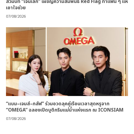
สวมบท “เจนเล็ก” เผชิญความสัมพันธ์ Red Flag ทำแฟน ๆ แห่
เอาใจช่วย
07/08/2026
“แบม–เจมส์–กลัฟ” ร่วมอวดลุคคู่เรือนเวลาสุดหรูจาก
“OMEGA” ฉลองเปิดบูติกริมแม่น้ำแห่งแรก ณ ICONSIAM
07/08/2026