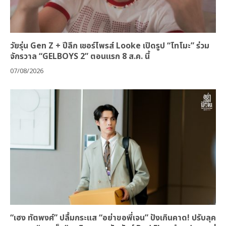
วัยรุ่น Gen Z + ปีลึก เซอร์ไพรส์ Looke เปิดรูป “โทโมะ” ร่วม
จักรวาล “GELBOYS 2” ตอนแรก 8 ส.ค. นี้
07/08/2026
“เฮง ทัตพงศ์” ปลื้มกระแส “อย่าขอพี่เจน” ปังเกินคาด! ปรับลุค