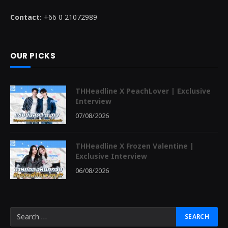
Contact:
+66 0 21072989
OUR PICKS
THHeadline X PeachLover | Exclusive
Interview
07/08/2026
THHeadline X Frozen Valentine |
Exclusive Interview
06/08/2026