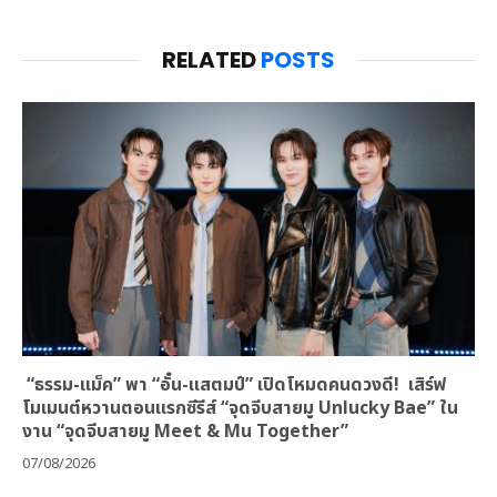
RELATED
POSTS
“ธรรม-แม็ค” พา “อั๋น-แสตมป์” เปิดโหมดคนดวงดี! เสิร์ฟ
โมเมนต์หวานตอนแรกซีรีส์ “จุดจีบสายมู Unlucky Bae” ใน
งาน “จุดจีบสายมู Meet & Mu Together”
07/08/2026