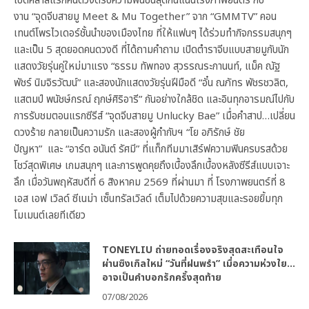
เปิดคลาสแรกคนดวงดีรับความฟินขั้นสุดกันแน่นโรงภาพยนตร์ กับ
งาน “จุดจีบสายมู Meet & Mu Together” จาก “GMMTV” คอน
เทนต์โพรไวเดอร์ชั้นนำของเมืองไทย ที่ให้แฟนๆ ได้ร่วมทำกิจกรรมสนุกๆ
และเป็น 5 สุดยอดคนดวงดี ที่ได้ถามคำถาม เปิดตำราจีบแบบสายมูกับนัก
แสดงวัยรุ่นคู่ใหม่มาแรง “ธรรม ทัพทอง สุวรรณระกานนท์, แม็ค ณัฐ
พัชร์ นิมจิรวัฒน์” และสองนักแสดงวัยรุ่นฝีมือดี “อั๋น ณภัทร พัชรชวลิต,
แสตมป์ พนัชษ์กรณ์ ฤกษ์ศิริอารี” กันอย่างใกล้ชิด และอินทุกอารมณ์ไปกับ
การรับชมตอนแรกซีรีส์ “จุดจีบสายมู Unlucky Bae” เมื่อคำสาป…เปลี่ยน
ดวงร้าย กลายเป็นความรัก และสองผู้กำกับฯ “โย อภิรักษ์ ชัย
ปัญหา” และ “อาร์ต อนันต์ รัศมี” ที่แท็กทีมมาเสิร์ฟความฟินครบรสด้วย
โชว์สุดพิเศษ เกมสนุกๆ และการพูดคุยถึงเบื้องลึกเบื้องหลังซีรีส์แบบเจาะ
ลึก เมื่อวันพฤหัสบดีที่ 6 สิงหาคม 2569 ที่ผ่านมา ที่ โรงภาพยนตร์ที่ 8
เอส เอฟ เวิลด์ ซีเนม่า เซ็นทรัลเวิลด์ เต็มไปด้วยความสุขและรอยยิ้มทุก
โมเมนต์เลยทีเดียว
TONEYLIU ถ่ายทอดเรื่องจริงสุดสะเทือนใจ
ผ่านซิงเกิลใหม่ “วันที่ฝนพรำ” เมื่อความห่วงใย…
อาจเป็นคำบอกรักครั้งสุดท้าย
07/08/2026