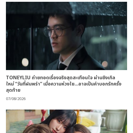
TONEYLIU ถ่ายทอดเรื่องจริงสุดสะเทือนใจ ผ่านซิงเกิล
ใหม่ “วันที่ฝนพรำ” เมื่อความห่วงใย…อาจเป็นคำบอกรักครั้ง
สุดท้าย
07/08/2026