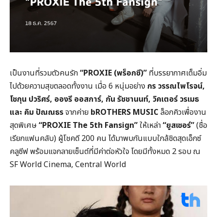
เป็นงานที่รวมตัวคนรัก
“PROXIE (พร็อกซี)”
ที่บรรยากาศเต็มอิ่ม
ไปด้วยความสุขตลอดทั้งงาน เมื่อ 6 หนุ่มอย่าง
กร วรรณไพโรจน์,
โชกุน ปวริศร์, อองรี ออสการ์, กัน รัชชานนท์, วิคเตอร์ วรเมธ
และ คิม ปัณณธร
จากค่าย
bROTHERS MUSIC
ล็อกคิวเพื่องาน
สุดพิเศษ
“PROXIE The 5th Fansign”
ให้เหล่า
“ยูสเซอร์”
(ชื่อ
เรียกแฟนคลับ) ผู้โชคดี 200 คน ได้มาพบกันแบบใกล้ชิดสุดเอ็กซ์
คลูซีฟ พร้อมแจกลายเซ็นต์ที่มีค่าต่อหัวใจ โดยมีทั้งหมด 2 รอบ ณ
SF World Cinema, Central World