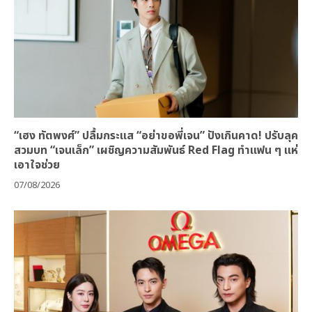
“เฮง ทัตพงศ์” ปลื้มกระแส “อย่าขอพี่เจน” ปังเกินคาด! ปรับลุค
สวมบท “เจนเล็ก” เผชิญความสัมพันธ์ Red Flag ทำแฟน ๆ แห่
เอาใจช่วย
07/08/2026