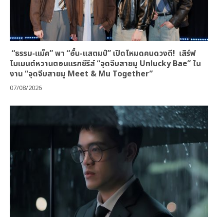
“ธรรม-แม็ค” พา “อั๋น-แสตมป์” เปิดโหมดคนดวงดี! เสิร์ฟ
โมเมนต์หวานตอนแรกซีรีส์ “จุดจีบสายมู Unlucky Bae” ใน
งาน “จุดจีบสายมู Meet & Mu Together”
07/08/2026