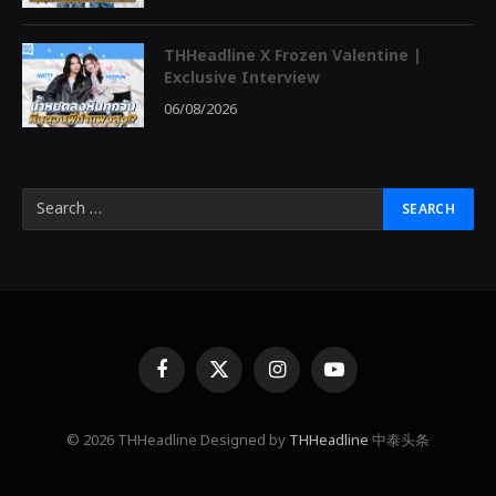
THHeadline X Frozen Valentine |
Exclusive Interview
06/08/2026
Facebook
X
Instagram
YouTube
(Twitter)
© 2026 THHeadline Designed by
THHeadline
中泰头条