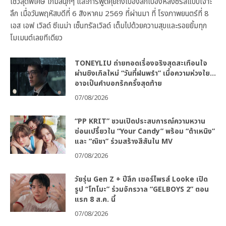
โชว์สุดพิเศษ เกมสนุกๆ และการพูดคุยถึงเบื้องลึกเบื้องหลังซีรีส์แบบเจาะ
ลึก เมื่อวันพฤหัสบดีที่ 6 สิงหาคม 2569 ที่ผ่านมา ที่ โรงภาพยนตร์ที่ 8
เอส เอฟ เวิลด์ ซีเนม่า เซ็นทรัลเวิลด์ เต็มไปด้วยความสุขและรอยยิ้มทุก
โมเมนต์เลยทีเดียว
TONEYLIU ถ่ายทอดเรื่องจริงสุดสะเทือนใจ
ผ่านซิงเกิลใหม่ “วันที่ฝนพรำ” เมื่อความห่วงใย…
อาจเป็นคำบอกรักครั้งสุดท้าย
07/08/2026
“PP KRIT” ชวนเปิดประสบการณ์ความหวาน
ซ่อนเปรี้ยวใน “Your Candy” พร้อม “ต้าเหนิง”
และ “ณิชา” ร่วมสร้างสีสันใน MV
07/08/2026
วัยรุ่น Gen Z + ปีลึก เซอร์ไพรส์ Looke เปิด
รูป “โทโมะ” ร่วมจักรวาล “GELBOYS 2” ตอน
แรก 8 ส.ค. นี้
07/08/2026