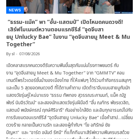
NEWS
“ธรรม-แม็ค” พา “อั๋น-แสตมป์” เปิดโหมดคนดวงดี!
เสิร์ฟโมเมนต์หวานตอนแรกซีรีส์ “จุดจีบสา
ยมู Unlucky Bae” ในงาน “จุดจีบสายมู Meet & Mu
Together”
By
sl
07/08/2026
เปิดคลาสแรกคนดวงดีรับความฟินขั้นสุดกันแน่นโรงภาพยนตร์ กับ
งาน “จุดจีบสายมู Meet & Mu Together” จาก “GMMTV” คอน
เทนต์โพรไวเดอร์ชั้นนำของเมืองไทย ที่ให้แฟนๆ ได้ร่วมทำกิจกรรมสนุกๆ
และเป็น 5 สุดยอดคนดวงดี ที่ได้ถามคำถาม เปิดตำราจีบแบบสายมูกับนัก
แสดงวัยรุ่นคู่ใหม่มาแรง “ธรรม ทัพทอง สุวรรณระกานนท์, แม็ค ณัฐ
พัชร์ นิมจิรวัฒน์” และสองนักแสดงวัยรุ่นฝีมือดี “อั๋น ณภัทร พัชรชวลิต,
แสตมป์ พนัชษ์กรณ์ ฤกษ์ศิริอารี” กันอย่างใกล้ชิด และอินทุกอารมณ์ไปกับ
การรับชมตอนแรกซีรีส์ “จุดจีบสายมู Unlucky Bae” เมื่อคำสาป…เปลี่ยน
ดวงร้าย กลายเป็นความรัก และสองผู้กำกับฯ “โย อภิรักษ์ ชัย
ปัญหา” และ “อาร์ต อนันต์ รัศมี” ที่แท็กทีมมาเสิร์ฟความฟินครบรสด้วย