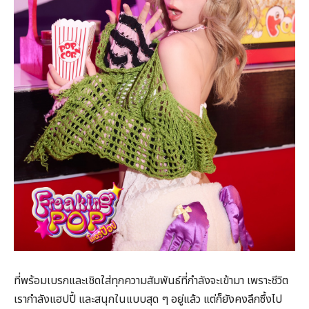
ที่พร้อมเบรกและเชิดใส่ทุกความสัมพันธ์ที่กำลังจะเข้ามา เพราะชีวิต
เรากำลังแฮปปี้ และสนุกในแบบสุด ๆ อยู่แล้ว แต่ก็ยังคงลึกซึ้งไป