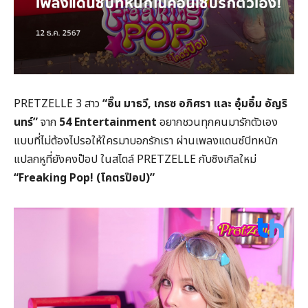
PRETZELLE 3 สาว
“อิ๊น มาธวี, เกรซ อภิศรา และ อุ๋มอิ๋ม อัญริ
นทร์”
จาก
54 Entertainment
อยากชวนทุกคนมารักตัวเอง
แบบที่ไม่ต้องไปรอให้ใครมาบอกรักเรา ผ่านเพลงแดนซ์บีทหนัก
แปลกหูที่ยังคงป๊อป ในสไตล์ PRETZELLE กับซิงเกิลใหม่
“Freaking Pop! (โคตรป๊อป)”