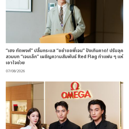
“เฮง ทัตพงศ์” ปลื้มกระแส “อย่าขอพี่เจน” ปังเกินคาด! ปรับลุค
สวมบท “เจนเล็ก” เผชิญความสัมพันธ์ Red Flag ทำแฟน ๆ แห่
เอาใจช่วย
07/08/2026