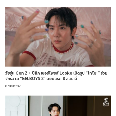
วัยรุ่น Gen Z + ปีลึก เซอร์ไพรส์ Looke เปิดรูป “โทโมะ” ร่วม
จักรวาล “GELBOYS 2” ตอนแรก 8 ส.ค. นี้
07/08/2026