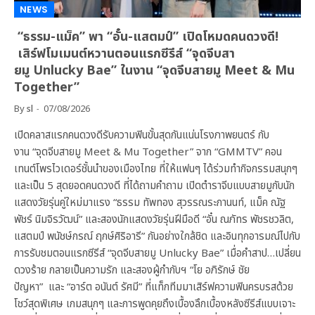
NEWS
“ธรรม-แม็ค” พา “อั๋น-แสตมป์” เปิดโหมดคนดวงดี!
เสิร์ฟโมเมนต์หวานตอนแรกซีรีส์ “จุดจีบสา
ยมู Unlucky Bae” ในงาน “จุดจีบสายมู Meet & Mu
Together”
By
sl
07/08/2026
เปิดคลาสแรกคนดวงดีรับความฟินขั้นสุดกันแน่นโรงภาพยนตร์ กับ
งาน “จุดจีบสายมู Meet & Mu Together” จาก “GMMTV” คอน
เทนต์โพรไวเดอร์ชั้นนำของเมืองไทย ที่ให้แฟนๆ ได้ร่วมทำกิจกรรมสนุกๆ
และเป็น 5 สุดยอดคนดวงดี ที่ได้ถามคำถาม เปิดตำราจีบแบบสายมูกับนัก
แสดงวัยรุ่นคู่ใหม่มาแรง “ธรรม ทัพทอง สุวรรณระกานนท์, แม็ค ณัฐ
พัชร์ นิมจิรวัฒน์” และสองนักแสดงวัยรุ่นฝีมือดี “อั๋น ณภัทร พัชรชวลิต,
แสตมป์ พนัชษ์กรณ์ ฤกษ์ศิริอารี” กันอย่างใกล้ชิด และอินทุกอารมณ์ไปกับ
การรับชมตอนแรกซีรีส์ “จุดจีบสายมู Unlucky Bae” เมื่อคำสาป…เปลี่ยน
ดวงร้าย กลายเป็นความรัก และสองผู้กำกับฯ “โย อภิรักษ์ ชัย
ปัญหา” และ “อาร์ต อนันต์ รัศมี” ที่แท็กทีมมาเสิร์ฟความฟินครบรสด้วย
โชว์สุดพิเศษ เกมสนุกๆ และการพูดคุยถึงเบื้องลึกเบื้องหลังซีรีส์แบบเจาะ