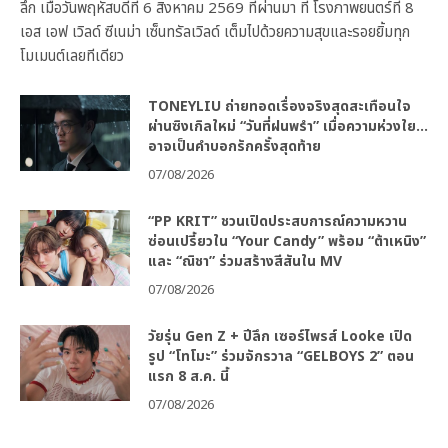
ลึก เมื่อวันพฤหัสบดีที่ 6 สิงหาคม 2569 ที่ผ่านมา ที่ โรงภาพยนตร์ที่ 8
เอส เอฟ เวิลด์ ซีเนม่า เซ็นทรัลเวิลด์ เต็มไปด้วยความสุขและรอยยิ้มทุก
โมเมนต์เลยทีเดียว
TONEYLIU ถ่ายทอดเรื่องจริงสุดสะเทือนใจ
ผ่านซิงเกิลใหม่ “วันที่ฝนพรำ” เมื่อความห่วงใย…
อาจเป็นคำบอกรักครั้งสุดท้าย
07/08/2026
“PP KRIT” ชวนเปิดประสบการณ์ความหวาน
ซ่อนเปรี้ยวใน “Your Candy” พร้อม “ต้าเหนิง”
และ “ณิชา” ร่วมสร้างสีสันใน MV
07/08/2026
วัยรุ่น Gen Z + ปีลึก เซอร์ไพรส์ Looke เปิด
รูป “โทโมะ” ร่วมจักรวาล “GELBOYS 2” ตอน
แรก 8 ส.ค. นี้
07/08/2026