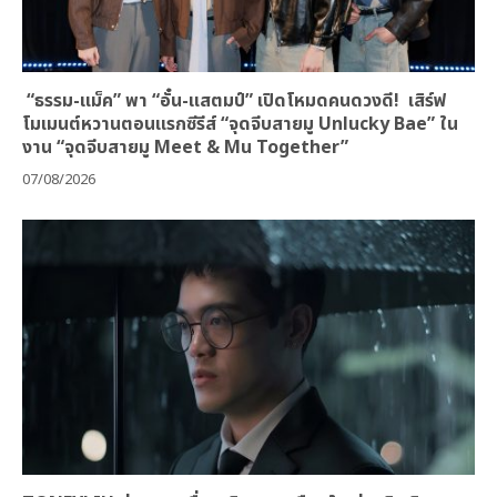
“ธรรม-แม็ค” พา “อั๋น-แสตมป์” เปิดโหมดคนดวงดี! เสิร์ฟ
โมเมนต์หวานตอนแรกซีรีส์ “จุดจีบสายมู Unlucky Bae” ใน
งาน “จุดจีบสายมู Meet & Mu Together”
07/08/2026