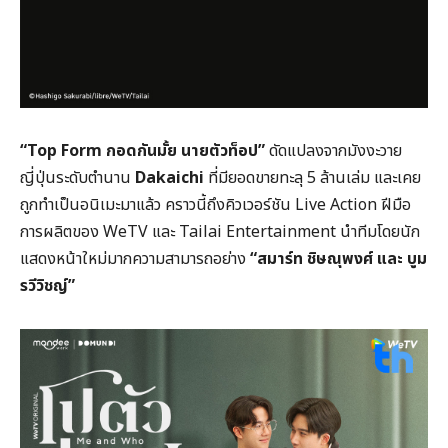
“Top Form กอดกันมั้ย นายตัวท็อป”
ดัดแปลงจากมังงะวาย
ญี่ปุ่นระดับตำนาน
Dakaichi
ที่มียอดขายทะลุ 5 ล้านเล่ม และเคย
ถูกทำเป็นอนิเมะมาแล้ว คราวนี้ถึงคิวเวอร์ชัน Live Action ฝีมือ
การผลิตของ WeTV และ Tailai Entertainment นำทีมโดยนัก
แสดงหน้าใหม่มากความสามารถอย่าง
“สมาร์ท ชิษณุพงศ์ และ บูม
รวีวิชญ์”