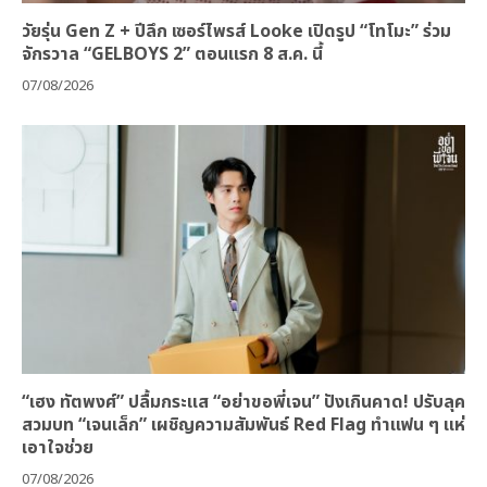
วัยรุ่น Gen Z + ปีลึก เซอร์ไพรส์ Looke เปิดรูป “โทโมะ” ร่วม
จักรวาล “GELBOYS 2” ตอนแรก 8 ส.ค. นี้
07/08/2026
“เฮง ทัตพงศ์” ปลื้มกระแส “อย่าขอพี่เจน” ปังเกินคาด! ปรับลุค
สวมบท “เจนเล็ก” เผชิญความสัมพันธ์ Red Flag ทำแฟน ๆ แห่
เอาใจช่วย
07/08/2026