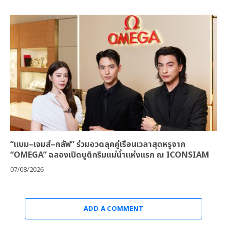
“แบม–เจมส์–กลัฟ” ร่วมอวดลุคคู่เรือนเวลาสุดหรูจาก
“OMEGA” ฉลองเปิดบูติกริมแม่น้ำแห่งแรก ณ ICONSIAM
07/08/2026
ADD A COMMENT