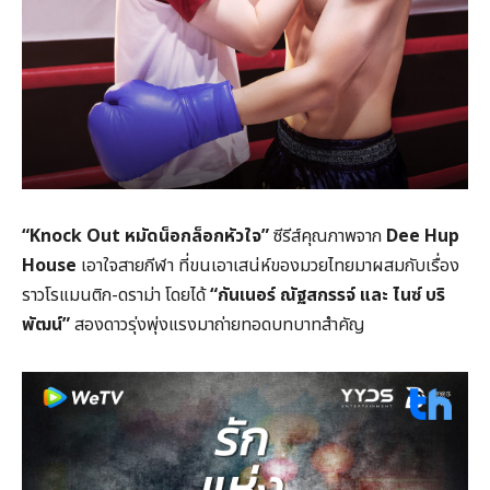
“Knock Out หมัดน็อกล็อกหัวใจ”
ซีรีส์คุณภาพจาก
Dee Hup
House
เอาใจสายกีฬา ที่ขนเอาเสน่ห์ของมวยไทยมาผสมกับเรื่อง
ราวโรแมนติก-ดราม่า โดยได้
“กันเนอร์ ณัฐสกรรจ์ และ ไนซ์ บริ
พัฒน์”
สองดาวรุ่งพุ่งแรงมาถ่ายทอดบทบาทสำคัญ