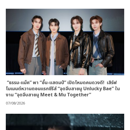
“ธรรม-แม็ค” พา “อั๋น-แสตมป์” เปิดโหมดคนดวงดี! เสิร์ฟ
โมเมนต์หวานตอนแรกซีรีส์ “จุดจีบสายมู Unlucky Bae” ใน
งาน “จุดจีบสายมู Meet & Mu Together”
07/08/2026