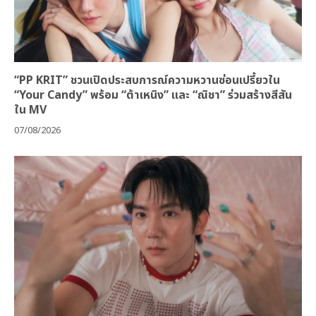
“PP KRIT” ชวนเปิดประสบการณ์ความหวานซ่อนเปรี้ยวใน
“Your Candy” พร้อม “ต้าเหนิง” และ “ณิชา” ร่วมสร้างสีสัน
ใน MV
07/08/2026