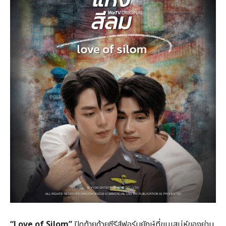
“Love of Silom”
ปิดท้ายด้วยซีรีส์ฟอร์มยักษ์ที่ขนเสน่ห์ของย่าน