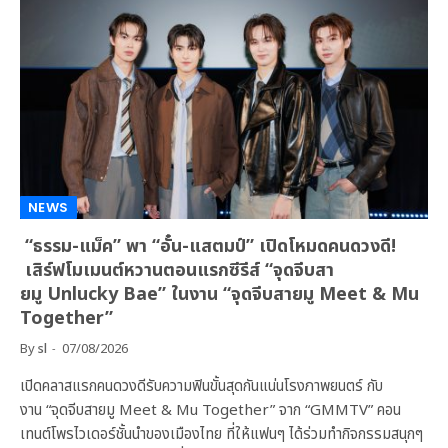
NEWS
“ธรรม-แม็ค” พา “อั๋น-แสตมป์” เปิดโหมดคนดวงดี!
เสิร์ฟโมเมนต์หวานตอนแรกซีรีส์ “จุดจีบสา
ยมู Unlucky Bae” ในงาน “จุดจีบสายมู Meet & Mu
Together”
By
sl
07/08/2026
เปิดคลาสแรกคนดวงดีรับความฟินขั้นสุดกันแน่นโรงภาพยนตร์ กับ
งาน “จุดจีบสายมู Meet & Mu Together” จาก “GMMTV” คอน
เทนต์โพรไวเดอร์ชั้นนำของเมืองไทย ที่ให้แฟนๆ ได้ร่วมทำกิจกรรมสนุกๆ