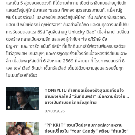
และเป็น 5 สุดยอดคนดวงดี ที่ได้ถามคำถาม เปิดตำราจีบแบบสายมูกับนัก
แสดงวัยรุ่นคู่ใหม่มาแรง “ธรรม ทัพทอง สุวรรณระกานนท์, แม็ค ณัฐ
พัชร์ นิมจิรวัฒน์” และสองนักแสดงวัยรุ่นฝีมือดี “อั๋น ณภัทร พัชรชวลิต,
แสตมป์ พนัชษ์กรณ์ ฤกษ์ศิริอารี” กันอย่างใกล้ชิด และอินทุกอารมณ์ไปกับ
การรับชมตอนแรกซีรีส์ “จุดจีบสายมู Unlucky Bae” เมื่อคำสาป…เปลี่ยน
ดวงร้าย กลายเป็นความรัก และสองผู้กำกับฯ “โย อภิรักษ์ ชัย
ปัญหา” และ “อาร์ต อนันต์ รัศมี” ที่แท็กทีมมาเสิร์ฟความฟินครบรสด้วย
โชว์สุดพิเศษ เกมสนุกๆ และการพูดคุยถึงเบื้องลึกเบื้องหลังซีรีส์แบบเจาะ
ลึก เมื่อวันพฤหัสบดีที่ 6 สิงหาคม 2569 ที่ผ่านมา ที่ โรงภาพยนตร์ที่ 8
เอส เอฟ เวิลด์ ซีเนม่า เซ็นทรัลเวิลด์ เต็มไปด้วยความสุขและรอยยิ้มทุก
โมเมนต์เลยทีเดียว
TONEYLIU ถ่ายทอดเรื่องจริงสุดสะเทือนใจ
ผ่านซิงเกิลใหม่ “วันที่ฝนพรำ” เมื่อความห่วงใย…
อาจเป็นคำบอกรักครั้งสุดท้าย
07/08/2026
“PP KRIT” ชวนเปิดประสบการณ์ความหวาน
ซ่อนเปรี้ยวใน “Your Candy” พร้อม “ต้าเหนิง”