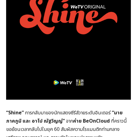
“Shine”
การกลับมาของนักแสดงซีรีส์วายระดับอินเตอร์
“มาย
ภาคภูมิ และ อาโป ณัฐวิญญ์”
จาก
ค่าย BeOnCloud
ที่คราวนี้
ขอย้อนเวลากลับไปในยุค 60 สัมผัสความโรแมนติกท่ามกลาง