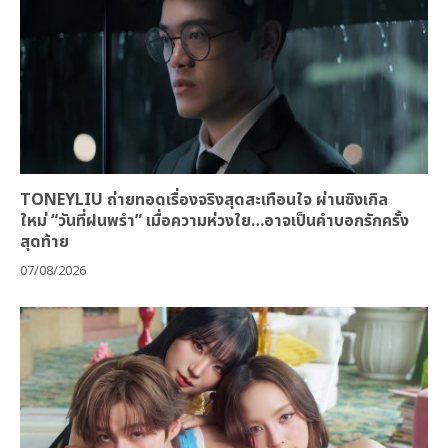
TONEYLIU ถ่ายทอดเรื่องจริงสุดสะเทือนใจ ผ่านซิงเกิล
ใหม่ “วันที่ฝนพรำ” เมื่อความห่วงใย…อาจเป็นคำบอกรักครั้ง
สุดท้าย
07/08/2026