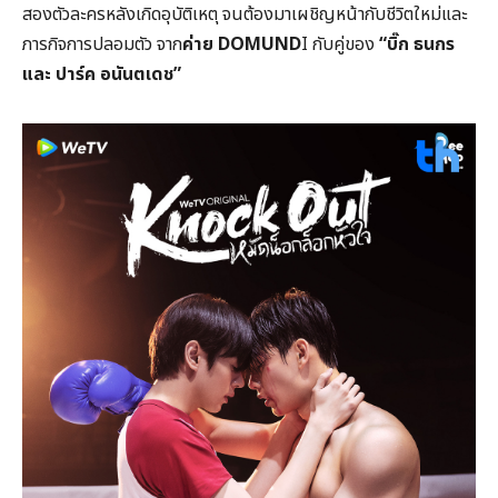
สองตัวละครหลังเกิดอุบัติเหตุ จนต้องมาเผชิญหน้ากับชีวิตใหม่และ
ภารกิจการปลอมตัว จาก
ค่าย DOMUND
I กับคู่ของ
“บิ๊ก ธนกร
และ ปาร์ค อนันตเดช”